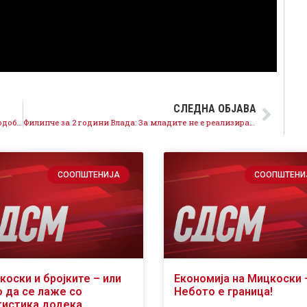
СЛЕДНА ОБЈАВА
Филипче за 2 години Влада: Мицкоски ветуваше подобар живот а донесе поголема сиромаштија
Филипче за 2 години Влада: За младите не е реализирана ниту една ветена мерка!
СООПШТЕНИЈА
СООПШТЕНИ
коски и бројките – или
Економија на Мицкоски 
о да се лаже со
Небото е граница!
тистика додека