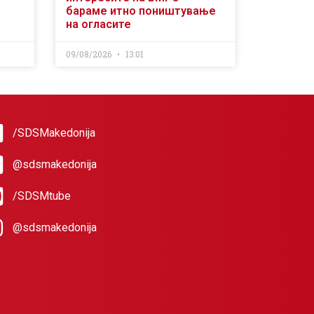
бараме итно поништување
на огласите
09/08/2026
13:01
/SDSMakedonija
@sdsmakedonija
/SDSMtube
@sdsmakedonija