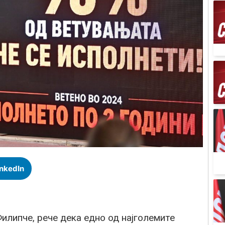
inkedIn
илипче, рече дека едно од најголемите