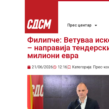
Прес центар
Филипче: Ветуваа иск
– направија тендерск
милиони евра
21/06/2026
12:16
Категорија:
Прес-ко