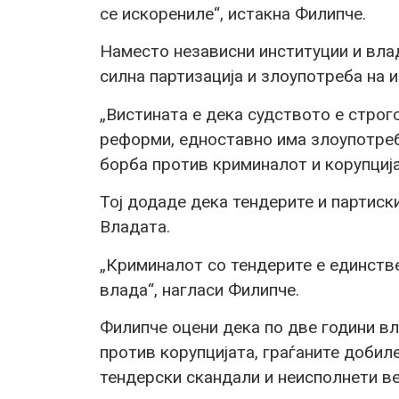
се искорениле“, истакна Филипче.
Наместо независни институции и вла
силна партизација и злоупотреба на и
„Вистината е дека судството е строг
реформи, едноставно има злоупотреб
борба против криминалот и корупција
Тој додаде дека тендерите и партиск
Владата.
„Криминалот со тендерите е единстве
влада“, нагласи Филипче.
Филипче оцени дека по две години в
против корупцијата, граѓаните добил
тендерски скандали и неисполнети в