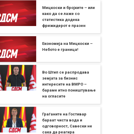
Мицкоски и бројките – или
како да се лаже со
статистика додека
фрижидерот е празен
Економија на Мицкоски –
Небото е граница!
Во Штип се распродава
земјата за бизнис
интересите на ВМРО –
бараме итно поништување
на огласите
Граѓаните на Гостивар
бараат чиста вода и
одговорност, Савески не
сака да реагира