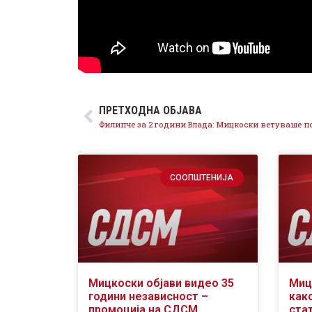
ПРЕТХОДНА ОБЈАВА
СООПШТЕНИЈА
Мицкоски објави видео 35
Миц
години независност –
как
промоција на СДСМ
ста