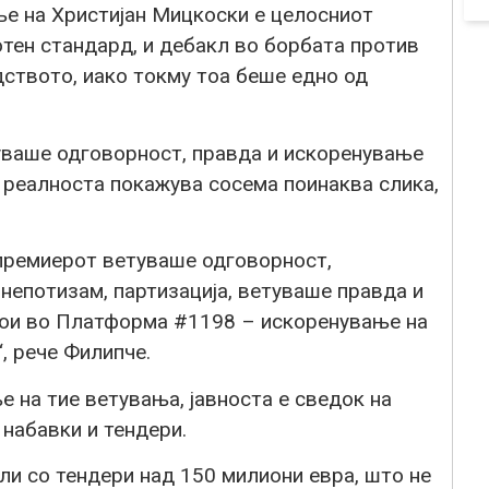
е на Христијан Мицкоски е целосниот
тен стандард, и дебакл во борбата против
дството, иако токму тоа беше едно од
уваше одговорност, правда и искоренување
но реалноста покажува сосема поинаква слика,
 премиерот ветуваше одговорност,
 непотизам, партизација, ветуваше правда и
тои во Платформа #1198 – искоренување на
“, рече Филипче.
е на тие ветувања, јавноста е сведок на
 набавки и тендери.
ли со тендери над 150 милиони евра, што не