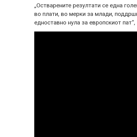
„Остварените резултати се една голе
во плати, во мерки за млади, поддршк
едноставно нула за европскиот пат“