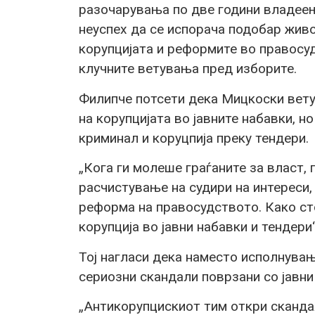
разочарувања по две години владеењ
неуспех да се испорача подобар живо
корупцијата и реформите во правосу
клучните ветувања пред изборите.
Филипче потсети дека Мицкоски вет
на корупцијата во јавните набавки, 
криминал и коруцпија преку тендери.
„Кога ги молеше граѓаните за власт,
расчистување на судири на интереси,
реформа на правосудството. Како с
корупција во јавни набавки и тендери
Тој нагласи дека наместо исполнувањ
сериозни скандали поврзани со јавни
„Антикорупцискиот тим откри сканда