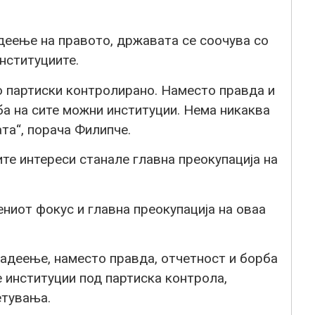
деење на правото, државата се соочува со
нституциите.
о партиски контролирано. Наместо правда и
а на сите можни институции. Нема никаква
та“, порача Филипче.
ите интереси станале главна преокупација на
ниот фокус и главна преокупација на оваа
ладеење, наместо правда, отчетност и борба
е институции под партиска контрола,
етувања.