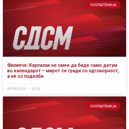
СООПШТЕНИЈА
Филипче: Карпалак не смее да биде само датум
во календарот – мирот се гради со одговорност,
а не со поделби
08/08/2026
15:24
СООПШТЕНИЈА