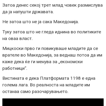
Затоа денес секој трет млад човек размислува
да ја напушти државата.
Не затоа што не ја сака Македонија.
Туку затоа што не гледа иднина во политиките
на оваа власт.
Мицкоски прво ги повикуваше младите да се
врателе во Македонија, за веднаш потоа да им
каже дека ќе ги менува за „економски
работници“.
Вистината е дека Платформата 1198 е една
голема лага. Во реалноста на младите им
останаа само разочарувањето.