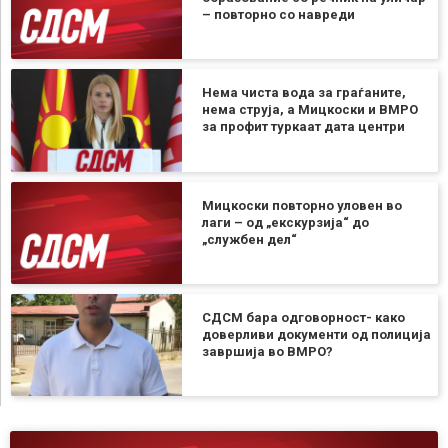
– повторно со навреди
Нема чиста вода за граѓаните,
нема струја, а Мицкоски и ВМРО
за профит туркаат дата центри
Мицкоски повторно уловен во
лаги – од „екскурзија“ до
„службен дел“
СДСМ бара одговорност- како
доверливи документи од полиција
завршија во ВМРО?