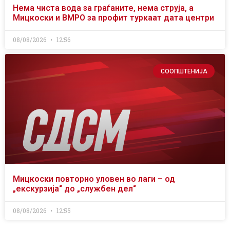
Нема чиста вода за граѓаните, нема струја, а
Мицкоски и ВМРО за профит туркаат дата центри
08/08/2026
12:56
СООПШТЕНИЈА
Мицкоски повторно уловен во лаги – од
„екскурзија“ до „службен дел“
08/08/2026
12:55