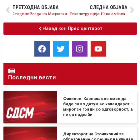
ПРЕТХОДНА ОБЈАВА
СЛЕДНА ОБЈАВА
2 години Влада на Мицкоски: Нема повисоки плати, нема подобар стандард- нула исполнети ветувања
Реконструкција: Нова амбалажа, ист производ со поминат рок
Назад кон Прес центарот
Последни вести
Филипче: Карпалак не смее да
биде само датум во календарот –
мирот се гради со одговорност, а
не со поделби
Директорот на Стоилковиќ за
образование со речник на уличар