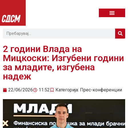
2 години Влада на
Мицкоски: Изгубени години
за младите, изгубена
надеж
22/06/2026
11:52
Категорија:
Прес-конференции