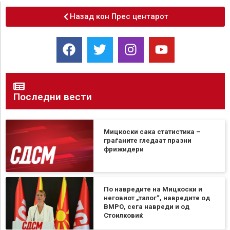
Назад кон Прес центарот
Последни вести
Мицкоски сака статистика –
граѓаните гледаат празни
фрижидери
По навредите на Мицкоски и
неговиот „талог“, навредите од
ВМРО, сега навреди и од
Стоилковиќ