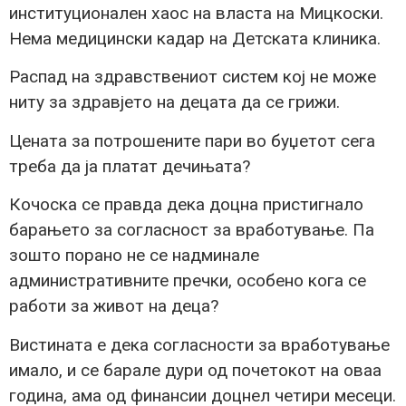
институционален хаос на власта на Мицкоски.
Нема медицински кадар на Детската клиника.
Распад на здравствениот систем кој не може
ниту за здравјето на децата да се грижи.
Цената за потрошените пари во буџетот сега
треба да ја платат дечињата?
Кочоска се правда дека доцна пристигнало
барањето за согласност за вработување. Па
зошто порано не се надминале
административните пречки, особено кога се
работи за живот на деца?
Вистината е дека согласности за вработување
имало, и се барале дури од почетокот на оваа
година, ама од финансии доцнел четири месеци.