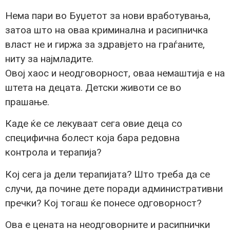
Нема пари во Буџетот за нови вработувања,
затоа што на оваа криминална и расипничка
власт не и гиржа за здравјето на граѓаните,
ниту за најмладите.
Овој хаос и неодговорност, оваа немаштија е на
штета на децата. Детски животи се во
прашање.
Каде ќе се лекуваат сега овие деца со
специфична болест која бара редовна
контрола и терапија?
Кој сега ја дели терапијата? Што треба да се
случи, да почине дете поради административни
пречки? Кој тогаш ќе понесе одговорност?
Ова е цената на неодговорните и расипнички