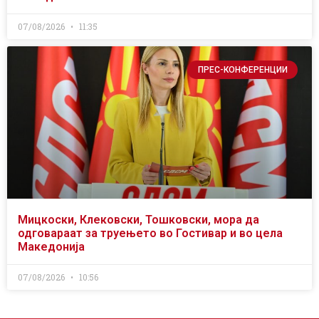
07/08/2026
11:35
ПРЕС-КОНФЕРЕНЦИИ
Мицкоски, Клековски, Тошковски, мора да
одговараат за труењето во Гостивар и во цела
Македонија
07/08/2026
10:56