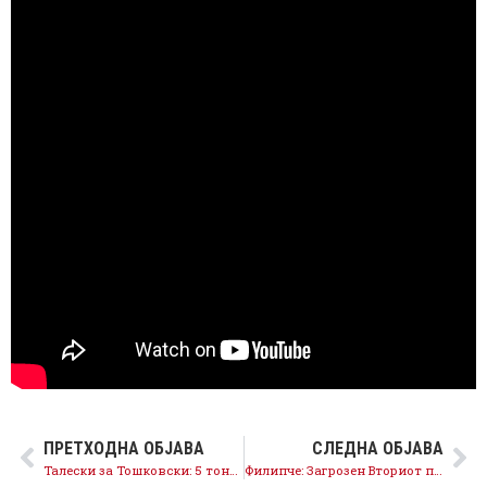
ПРЕТХОДНА ОБЈАВА
СЛЕДНА ОБЈАВА
Талески за Тошковски: 5 тони дрога поминаа преку граница, а никој не одговараше
Филипче: Загрозен Вториот пензиски столб – нема пари во буџетот па ќе се трошат заштедите?