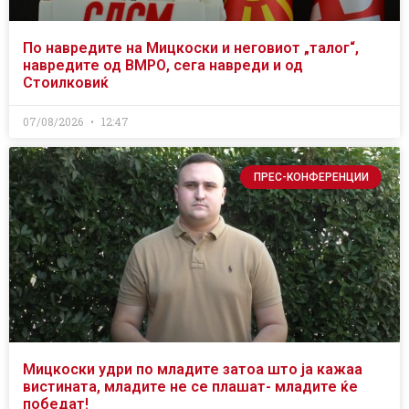
По навредите на Мицкоски и неговиот „талог“,
навредите од ВМРО, сега навреди и од
Стоилковиќ
07/08/2026
12:47
ПРЕС-КОНФЕРЕНЦИИ
Мицкоски удри по младите затоа што ја кажаа
вистината, младите не се плашат- младите ќе
победат!