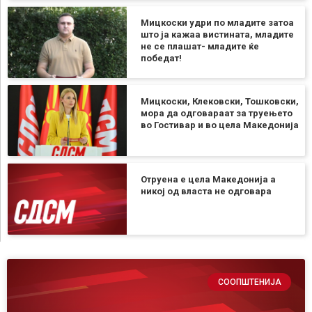
Мицкоски удри по младите затоа
што ја кажаа вистината, младите
не се плашат- младите ќе
победат!
Мицкоски, Клековски, Тошковски,
мора да одговараат за труењето
во Гостивар и во цела Македонија
Отруена е цела Македонија а
никој од власта не одговара
СООПШТЕНИЈА