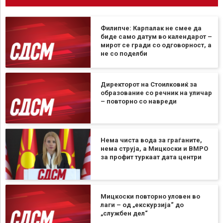
Филипче: Карпалак не смее да
биде само датум во календарот –
мирот се гради со одговорност, а
не со поделби
Директорот на Стоилковиќ за
образование со речник на уличар
– повторно со навреди
Нема чиста вода за граѓаните,
нема струја, а Мицкоски и ВМРО
за профит туркаат дата центри
Мицкоски повторно уловен во
лаги – од „екскурзија“ до
„службен дел“