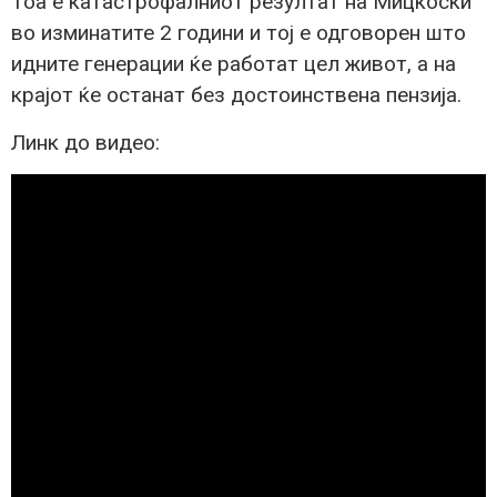
Тоа е катастрофалниот резултат на Мицкоски
во изминатите 2 години и тој е одговорен што
идните генерации ќе работат цел живот, а на
крајот ќе останат без достоинствена пензија.
Линк до видео: