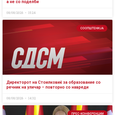
а не со поделби
08/08/2026
15:24
СООПШТЕНИЈА
Директорот на Стоилковиќ за образование со
речник на уличар – повторно со навреди
08/08/2026
14:32
ПРЕС-КОНФЕРЕНЦИИ