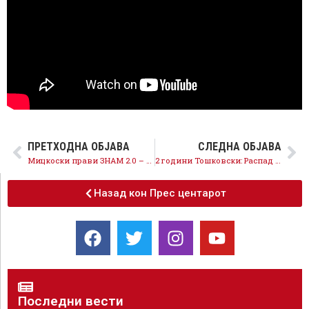
ПРЕТХОДНА ОБЈАВА
СЛЕДНА ОБЈАВА
Мицкоски прави ЗНАМ 2.0 – Театар со караван додека се делат тендери
2 години Тошковски: Распад на безбедносниот систем, партизација, заштита на криминалци и шпионирање на граѓаните
Назад кон Прес центарот
Последни вести