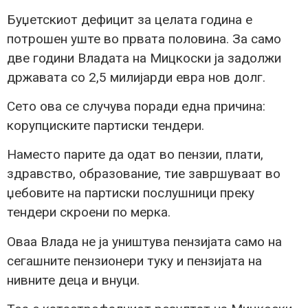
Буџетскиот дефицит за целата година е
потрошен уште во првата половина. За само
две години Владата на Мицкоски ја задолжи
државата со 2,5 милијарди евра нов долг.
Сето ова се случува поради една причина:
корупциските партиски тендери.
Наместо парите да одат во пензии, плати,
здравство, образование, тие завршуваат во
џебовите на партиски послушници преку
тендери скроени по мерка.
Оваа Влада не ја уништува пензијата само на
сегашните пензионери туку и пензијата на
нивните деца и внуци.