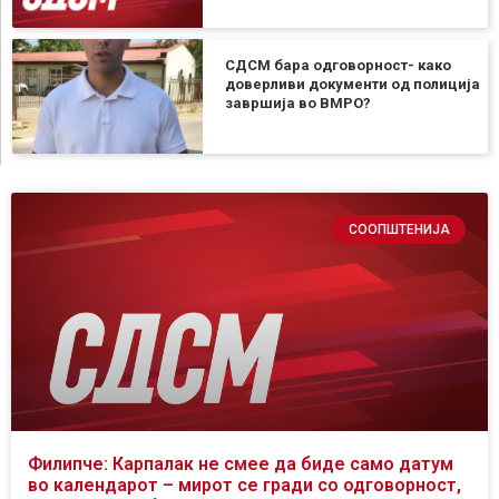
СДСМ бара одговорност- како
доверливи документи од полиција
завршија во ВМРО?
СООПШТЕНИЈА
Филипче: Карпалак не смее да биде само датум
во календарот – мирот се гради со одговорност,