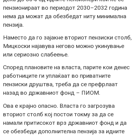
пензионираат во периодот 2030–2032 година
нема да можат да обезбедат ниту минимална
пензија.
Наместо да го зајакне вториот пензиски столб,
Мицкоски најавува негово можно укинување
или сериозно слабеење.
Според плановите на власта, парите кои денес
работниците ги уплаќаат во приватните
пензиски друштва, треба да се префрлаат
назад во државниот фонд – ПИОМ.
Ова е крајно опасно. Власта го загрозува
вториот столб кој постои токму за да се
намали притисокот врз државниот фонд и да
се обезбеди дополнителна пензија за идните