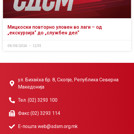
Мицкоски повторно уловен во лаги – од
„екскурзија“ до „службен дел“
08/08/2026
12:55
ул. Бихаќка бр. 8, Скопје, Република Северна
Македонија
Тел. (02) 3293 100
Факс (02) 3293 114
Е-пошта web@sdsm.org.mk