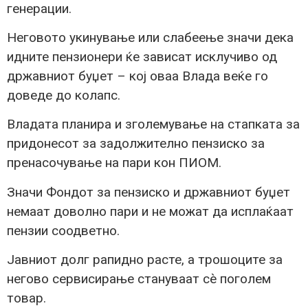
генерации.
Неговото укинување или слабеење значи дека
идните пензионери ќе зависат исклучиво од
државниот буџет – кој оваа Влада веќе го
доведе до колапс.
Владата планира и зголемување на стапката за
придонесот за задолжително пензиско за
пренасочување на пари кон ПИОМ.
Значи Фондот за пензиско и државниот буџет
немаат доволно пари и не можат да исплаќаат
пензии соодветно.
Јавниот долг рапидно расте, а трошоците за
негово сервисирање стануваат сè поголем
товар.