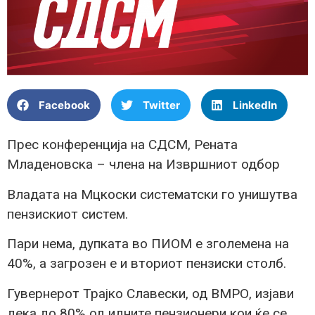
Facebook
Twitter
LinkedIn
Прес конференција на СДСМ, Рената
Младеновска – члена на Извршниот одбор
Владата на Мцкоски систематски го унишутва
пензискиот систем.
Пари нема, дупката во ПИОМ е зголемена на
40%, а загрозен е и вториот пензиски столб.
Гувернерот Трајко Славески, од ВМРО, изјави
дека до 80% од идните пензионери кои ќе се