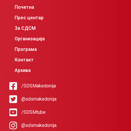
Почетна
Прес центар
За СДСМ
Организација
Програма
Контакт
Архива
/SDSMakedonija
@sdsmakedonija
/SDSMtube
@sdsmakedonija