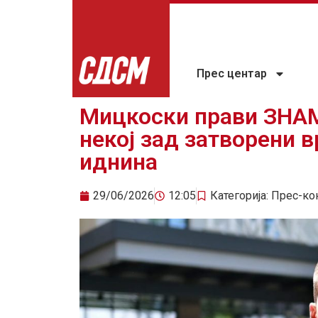
Прес центар
Мицкоски прави ЗНАМ
некој зад затворени в
иднина
29/06/2026
12:05
Категорија:
Прес-ко