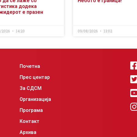
о да се лаже со
Небото е граница!
тистика додека
жидерот е празен
8/2026
14:20
09/08/2026
13:02
Почетна
Прес центар
За СДСМ
Организација
Програма
Контакт
Архива