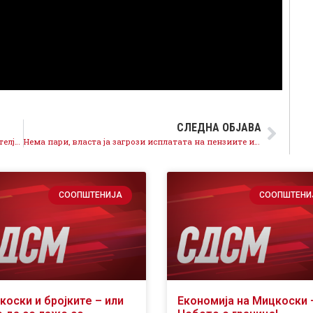
СЛЕДНА ОБЈАВА
Распад на ЗНАМ – во тек е последната битка за фотелји меѓу Максо и Минчев
Нема пари, власта ја загрози исплатата на пензиите и вториот столб
СООПШТЕНИЈА
СООПШТЕНИ
коски и бројките – или
Економија на Мицкоски 