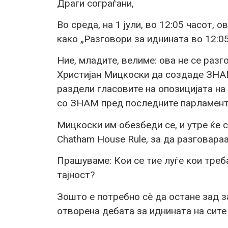
Драги сограѓани,
Во среда, на 1 јули, во 12:05 часот, 
како „Разговори за иднината во 12:05
Ние, младите, велиме: ова не се разг
Христијан Мицкоски да создаде ЗНАМ 
раздели гласовите на опозицијата на
со ЗНАМ пред последните парламент
Мицкоски им обезбеди се, и утре ќе 
Chatham House Rule, за да разговараа
Прашуваме: Кои се тие луѓе кои треб
тајност?
Зошто е потребно сè да остане зад з
отворена дебата за иднината на сите