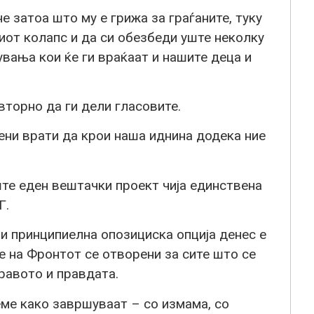
 затоа што му е грижа за граѓаните, туку
иот колапс и да си обезбеди уште неколку
вања кои ќе ги враќаат и нашите деца и
торно да ги дели гласовите.
ени врати да крои наша иднина додека ние
те еден вештачки проект чија единствена
Г.
и принципиелна опозициска опција денес е
е на Фронтот се отворени за сите што се
правото и правдата.
еме како завршуваат – со измама, со