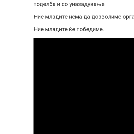
поделба и со уназадување.
Ние младите нема да дозволиме орга
Ние младите ќе победиме.