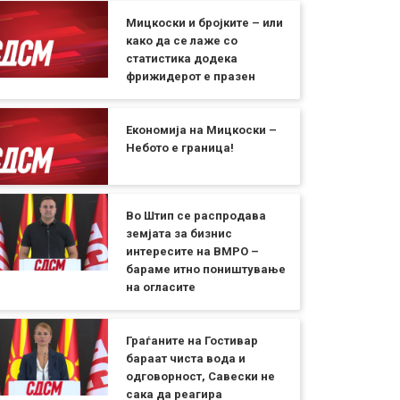
Мицкоски и бројките – или
како да се лаже со
статистика додека
фрижидерот е празен
Економија на Мицкоски –
Небото е граница!
Во Штип се распродава
земјата за бизнис
интересите на ВМРО –
бараме итно поништување
на огласите
Граѓаните на Гостивар
бараат чиста вода и
одговорност, Савески не
сака да реагира