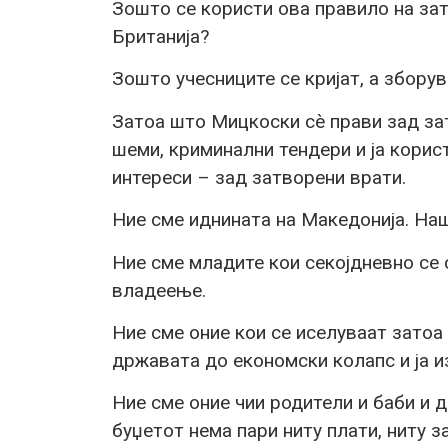
Зошто се користи ова правило на зат
Британија?
Зошто учесниците се кријат, а збору
Затоа што Мицкоски сè прави зад зат
шеми, криминални тендери и ја корис
интереси – зад затворени врати.
Ние сме иднината на Македонија. Наш
Ние сме младите кои секојдневно се
владеење.
Ние сме оние кои се иселуваат затоа
државата до економски колапс и ја и
Ние сме оние чии родители и баби и 
буџетот нема пари ниту плати, ниту за