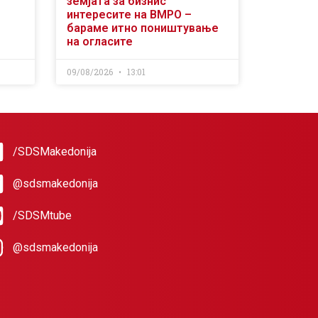
земјата за бизнис
интересите на ВМРО –
бараме итно поништување
на огласите
09/08/2026
13:01
/SDSMakedonija
@sdsmakedonija
/SDSMtube
@sdsmakedonija