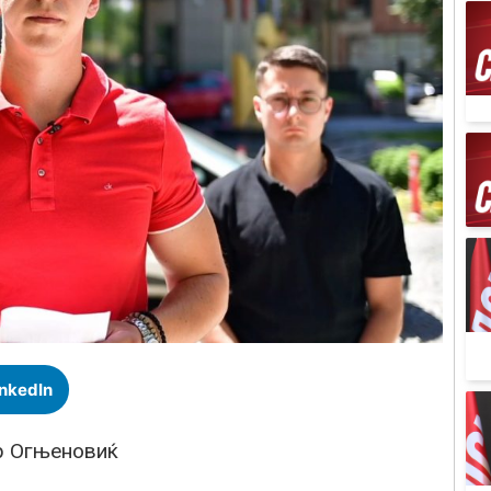
inkedIn
р Огњеновиќ