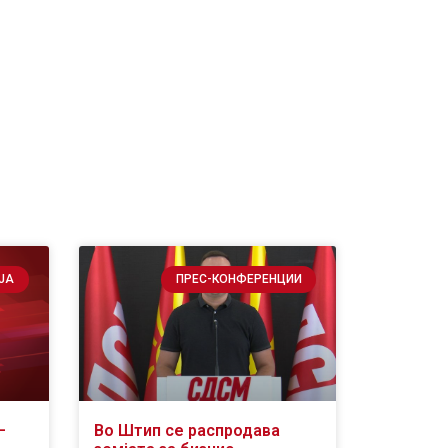
ЈА
ПРЕС-КОНФЕРЕНЦИИ
–
Во Штип се распродава