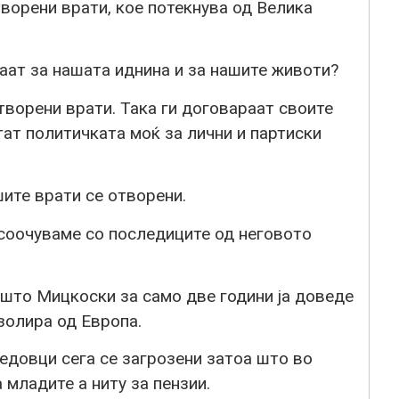
ворени врати, кое потекнува од Велика
ваат за нашата иднина и за нашите животи?
ворени врати. Така ги договараат своите
тат политичката моќ за лични и партиски
ите врати се отворени.
 соочуваме со последиците од неговото
 што Мицкоски за само две години ја доведе
золира од Европа.
дедовци сега се загрозени затоа што во
 младите а ниту за пензии.