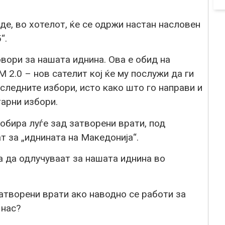
овде, во хотелот, ќе се одржи настан насловен
“.
овори за нашата иднина. Ова е обид на
2.0 – нов сателит кој ќе му послужи да ги
 следните избори, исто како што го направи и
арни избори.
собира луѓе зад затворени врати, под
т за „иднината на Македонија“.
а да одлучуваат за нашата иднина во
атворени врати ако наводно се работи за
 нас?