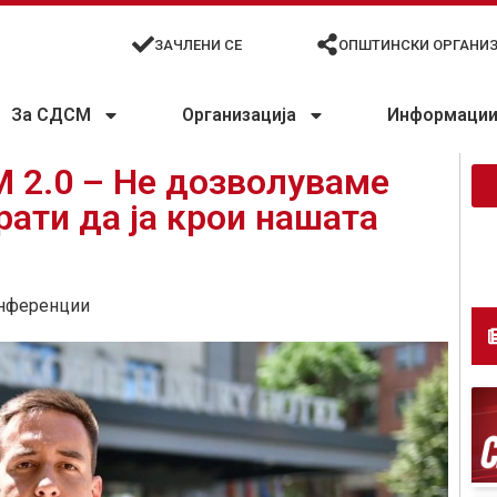
ЗАЧЛЕНИ СЕ
ОПШТИНСКИ ОРГАНИ
За СДСМ
Организација
Информации 
 2.0 – Не дозволуваме
рати да ја крои нашата
нференции