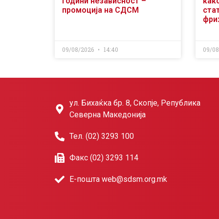
години независност –
как
промоција на СДСМ
ста
фри
09/08/2026
14:40
09/0
ул. Бихаќка бр. 8, Скопје, Република
Северна Македонија
Тел. (02) 3293 100
Факс (02) 3293 114
Е-пошта web@sdsm.org.mk