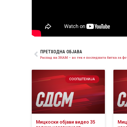
ПРЕТХОДНА ОБЈАВА
СООПШТЕНИЈА
Мицкоски објави видео 35
Миц