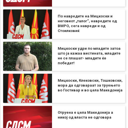
По навредите на Мицкоски и
неговиот „талог“, навредите од
ВМРО, сега навреди и од
Стоилковиќ
Мицкоски удри по младите затоа
што ја кажаа вистината, младите
не се плашат- младите ќе
победат!
Мицкоски, Клековски, Тошковски,
мора да одговараат за труењето
во Гостивар и во цела Македонија
Отруена е цела Македонија а
никој од власта не одговара