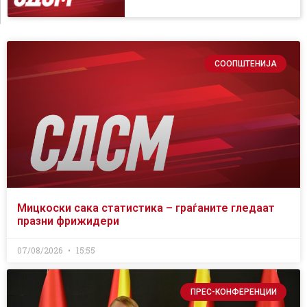
СООПШТЕНИЈА
Мицкоски сака статистика – граѓаните гледаат
празни фрижидери
07/08/2026
15:55
ПРЕС-КОНФЕРЕНЦИИ