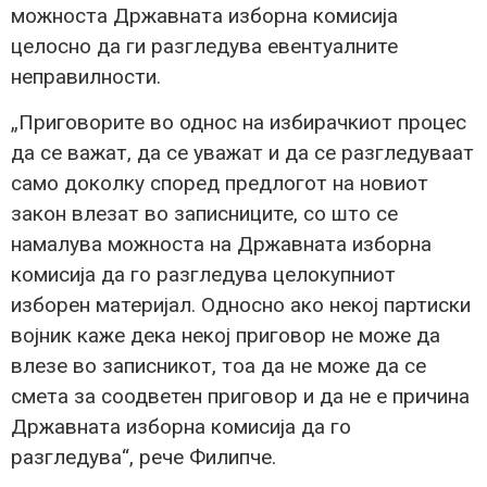
можноста Државната изборна комисија
целосно да ги разгледува евентуалните
неправилности.
„Приговорите во однос на избирачкиот процес
да се важат, да се уважат и да се разгледуваат
само доколку според предлогот на новиот
закон влезат во записниците, со што се
намалува можноста на Државната изборна
комисија да го разгледува целокупниот
изборен материјал. Односно ако некој партиски
војник каже дека некој приговор не може да
влезе во записникот, тоа да не може да се
смета за соодветен приговор и да не е причина
Државната изборна комисија да го
разгледува“, рече Филипче.