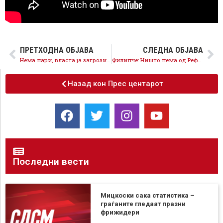
ПРЕТХОДНА ОБЈАВА
СЛЕДНА ОБЈАВА
Нема пари, власта ја загрози исплатата на пензиите и вториот столб
Филипче: Ништо нема од Реформската агенда, власта сака контрола на изборите
Назад кон Прес центарот
Последни вести
Мицкоски сака статистика –
граѓаните гледаат празни
фрижидери