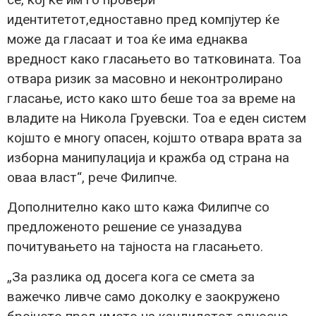
идентитетот,едноставно пред компјутер ќе
може да гласаат и тоа ќе има еднаква
вредност како гласањето во татковината. Тоа
отвара ризик за масовно и неконтролирано
гласање, исто како што беше тоа за време на
владите на Никола Груевски. Тоа е еден систем
којшто е многу опасен, којшто отвара врата за
изборна манипулација и кражба од страна на
оваа власт“, рече Филипче.
Дополнително како што кажа Филипче со
предложеното решение се уназадува
почитувањето на тајноста на гласањето.
„За разлика од досега кога се смета за
важечко ливче само доколку е заокружено