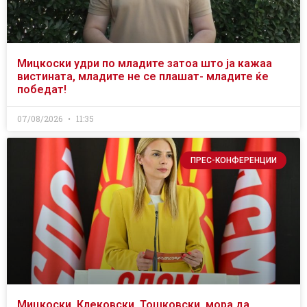
Мицкоски удри по младите затоа што ја кажаа
вистината, младите не се плашат- младите ќе
победат!
07/08/2026
11:35
ПРЕС-КОНФЕРЕНЦИИ
Мицкоски, Клековски, Тошковски, мора да