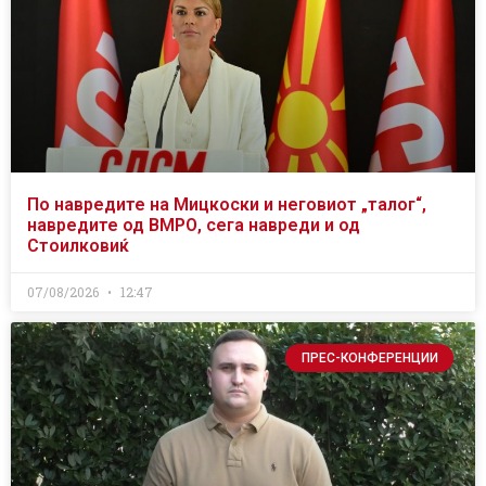
По навредите на Мицкоски и неговиот „талог“,
навредите од ВМРО, сега навреди и од
Стоилковиќ
07/08/2026
12:47
ПРЕС-КОНФЕРЕНЦИИ