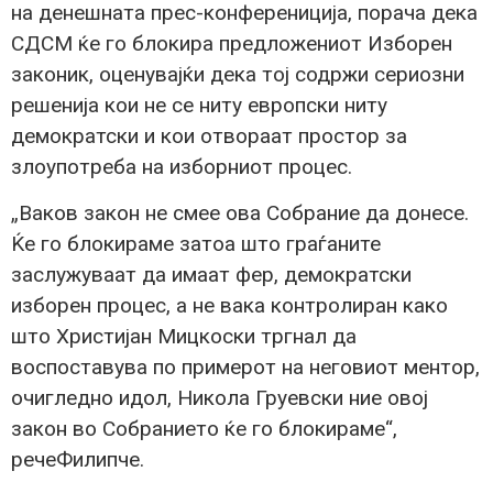
на денешната прес-конферениција, порача дека
СДСМ ќе го блокира предложениот Изборен
законик, оценувајќи дека тој содржи сериозни
решенија кои не се ниту европски ниту
демократски и кои отвораат простор за
злоупотреба на изборниот процес.
„Ваков закон не смее ова Собрание да донесе.
Ќе го блокираме затоа што граѓаните
заслужуваат да имаат фер, демократски
изборен процес, а не вака контролиран како
што Христијан Мицкоски тргнал да
воспоставува по примерот на неговиот ментор,
очигледно идол, Никола Груевски ние овој
закон во Собранието ќе го блокираме“,
речеФилипче.