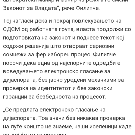
Законот за Владата“, рече Филипче.
Тој нагласи дека и покрај повлекувањето на
СДСМ од работната група, власта продолжи со
подготовката на законот и поднесе текст кој
содржи решенија што отвораат сериозни
сомнежи за фер изборен процес. Филипче
посочи дека една од најспорните одредби е
воведувањето електронско гласање за
дијаспората, без јасно уредени механизми за
проверка на идентитетот и без законски
гаранции за безбедноста на процесот.
„Се предлага електронско гласање на
дијаспората. Тоа значи без никаква проверка
на луѓе коишто не знаеме, наши иселеници каде
се, кој ќе им го провери