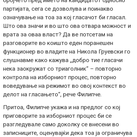
бројчето пред името на кандидатот односно
партијата, сега се дозволува и поинакво
означување на тоа за кој гласачот би гласал.
Што ова значи и во што ова отвара можност и
врата за оваа власт? Да ве потсетам на
разговорите во коишто еден поранешен
функционер во владите на Никола Груевски го
слушнавме како кажува „добро тие гласачи
нека заокружат со триаголник“ – повторно
контрола на изборниот процес, повторно
воведување на режимот во овој контекст во
делот на гласањето“, рече Филипче.
Притоа, Филипче укажа и на предлог со кој
приговорите за изборниот процес би се
разгледувале само доколку се внесени во
записниците, оценувајќи дека тоа ја ограничува