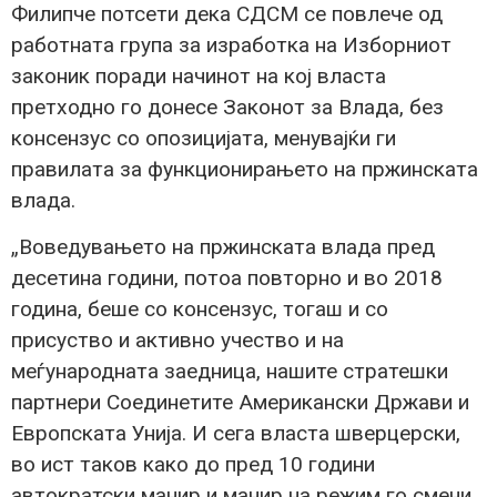
Филипче потсети дека СДСМ се повлече од
работната група за изработка на Изборниот
законик поради начинот на кој власта
претходно го донесе Законот за Влада, без
консензус со опозицијата, менувајќи ги
правилата за функционирањето на пржинската
влада.
„Воведувањето на пржинската влада пред
десетина години, потоа повторно и во 2018
година, беше со консензус, тогаш и со
присуство и активно учество и на
меѓународната заедница, нашите стратешки
партнери Соединетите Американски Држави и
Европската Унија. И сега власта шверцерски,
во ист таков како до пред 10 години
автократски манир и манир на режим го смени