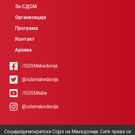
За СДСМ
Организација
Програма
Контакт
Архива
/SDSMakedonija
@sdsmakedonija
/SDSMtube
@sdsmakedonija
Социјалдемократски Сојуз на Македонија. Сите права се