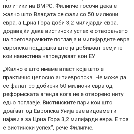
политики на ВМРО. Филипче посочи дека е
жално што Владата се фали со 50 милиони
евра, а Црна Гора доби 3,2 милијарди евра,
додавајќи дека вистински успех е отворањето
на преговарачките поглавја и милијардите евра
европска поддршка што ја добиваат земјите
кои навистина напредуваат кон ЕУ.
„Жално е што имаме власт која што е
практично целосно антиевропска. Не може да
се фалат со добиени 50 милиони евра од
реформската агенда кога не е отворено ниту
едно поглавје. Вистинските пари кои што
доаѓаат од Европска Унија еве видовме ги
најавија за Црна Гора 3,2 милијарди евра. Е тоа
е вистински успех“, рече Филипче.