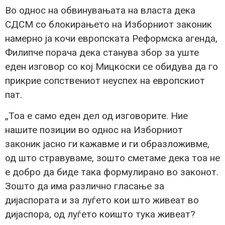
Во однос на обвинувањата на власта дека
СДСМ со блокирањето на Изборниот законик
намерно ја кочи европската Реформска агенда,
Филипче порача дека станува збор за уште
еден изговор со кој Мицкоски се обидува да го
прикрие сопствениот неуспех на европскиот
пат.
„Тоа е само еден дел од изговорите. Ние
нашите позиции во однос на Изборниот
законик јасно ги кажавме и ги образложивме,
од што стравуваме, зошто сметаме дека тоа не
е добро да биде така формулирано во законот.
Зошто да има различно гласање за
дијаспората и за луѓето кои што живеат во
дијаспора, од луѓето коишто тука живеат?