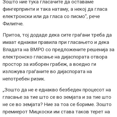
Зошто ние тука гласачите да оставаме
фингерпринти и така натаму, а некој да гласа
електронски или да гласа со писмо“, рече
Филипче.
Притоа, тој додаде дека сите граѓани треба да
имаат еднакви правила при гласањето и дека
Владата на ВМРО со предложените решенија за
електронско гласање на дијаспората отвора
простор за изборен грабеж, а воедно ги
изложува граѓаните во дијаспората на
непотребен ризик.
„Зошто да не е еднакво безбеден процесот на
гласање за тие што се во земјата и за тие што
не се во земјата? Ние за тоа се бориме. Зошто
премиерот Мицкоски им става таков терет на