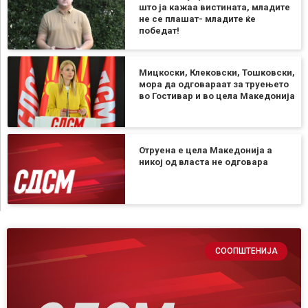
што ја кажаа вистината, младите
не се плашат- младите ќе
победат!
Мицкоски, Клековски, Тошковски,
мора да одговараат за труењето
во Гостивар и во цела Македонија
Отруена е цела Македонија а
никој од власта не одговара
СООПШТЕНИЈА