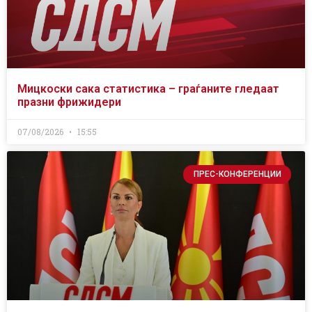
Мицкоски сака статистика – граѓаните гледаат
празни фрижидери
07/08/2026
15:55
ПРЕС-КОНФЕРЕНЦИИ