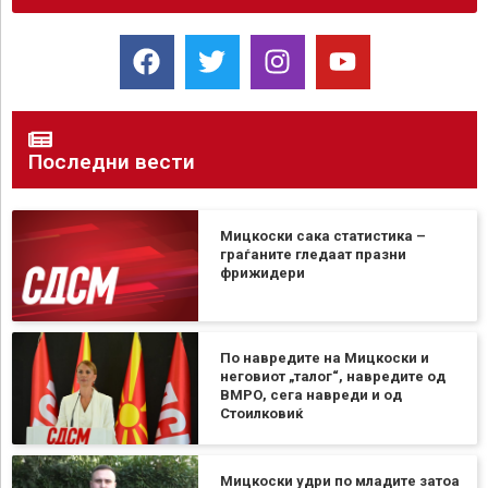
Последни вести
Мицкоски сака статистика –
граѓаните гледаат празни
фрижидери
По навредите на Мицкоски и
неговиот „талог“, навредите од
ВМРО, сега навреди и од
Стоилковиќ
Мицкоски удри по младите затоа