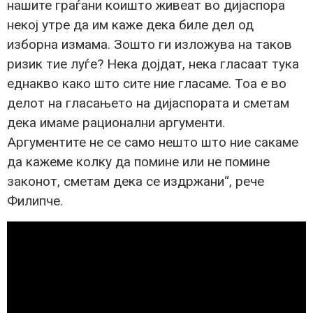
нашите граѓани коишто живеат во дијаспора
некој утре да им каже дека биле дел од
изборна измама. Зошто ги изложува на таков
ризик тие луѓе? Нека дојдат, нека гласаат тука
еднакво како што сите ние гласаме. Тоа е во
делот на гласањето на дијаспората и сметам
дека имаме рационални аргументи.
Аргументите не се само нешто што ние сакаме
да кажеме колку да помине или не помине
законот, сметам дека се издржани“, рече
Филипче.