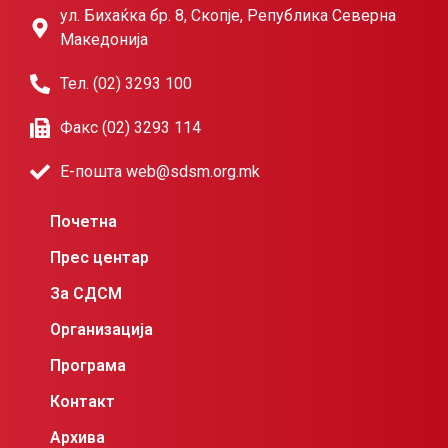
ул. Бихаќка бр. 8, Скопје, Република Северна
Македонија
Тел. (02) 3293 100
Факс (02) 3293 114
Е-пошта web@sdsm.org.mk
Почетна
Прес центар
За СДСМ
Организација
Програма
Контакт
Архива