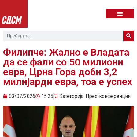
Филипче: Жално е Владата
да се фали со 50 милиони
евра, Црна Гора доби 3,2
милијарди евра, тоа е успех
03/07/2026
15:25
Категорија:
Прес-конференции