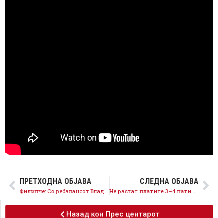
ПРЕТХОДНА ОБЈАВА
СЛЕДНА ОБЈАВА
Филипче: Со ребалансот Владата ги намали парите за младите, наместо да ги зголеми
Не растат платите 3–4 пати побрзо, загрижувачко е што Мицкоски верува во своите лаги
Назад кон Прес центарот