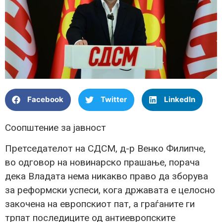
Facebook
Twitter
LinkedIn
Соопштение за јавност
Претседателот на СДСМ, д-р Венко Филипче,
во одговор на новинарско прашање, порача
дека Владата нема никакво право да зборува
за реформски успеси, кога државата е целосно
закочена на европскиот пат, а граѓаните ги
трпат последиците од антиевропските