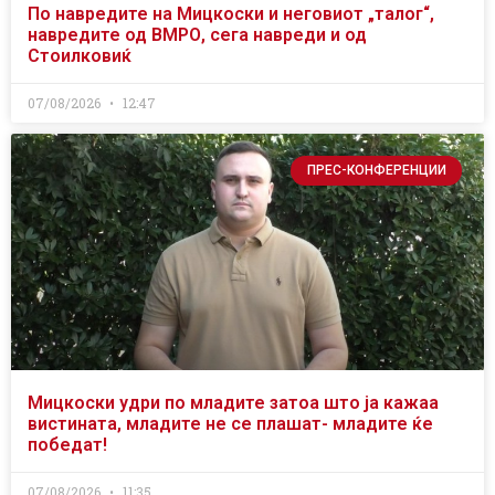
По навредите на Мицкоски и неговиот „талог“,
навредите од ВМРО, сега навреди и од
Стоилковиќ
07/08/2026
12:47
ПРЕС-КОНФЕРЕНЦИИ
Мицкоски удри по младите затоа што ја кажаа
вистината, младите не се плашат- младите ќе
победат!
07/08/2026
11:35