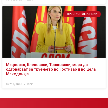
ПРЕС-КОНФЕРЕНЦИИ
Мицкоски, Клековски, Тошковски, мора да
одговараат за труењето во Гостивар и во цела
Македонија
07/08/2026
10:56