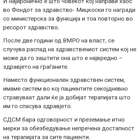
И најиронично е што човекот кој направи хаос
во Фондот за здравство- Мицкоски го награди
со министерска за функција и тоа повторно во
ресорот здравство.
После две години од ВМРО на власт, се
случува распад на здравствениот систем кој не
може да го заштити она што е највредно –
здравјето на граѓаните.
Наместо функционален здравствен систем,
имаме систем во кој пациентите секојдневно
стравуваат дали ќе ја добијат терапијата што
им го спасува здравјето.
СДСМ бара одговорност и преземање итно
мерки за обезбедување непречена достапност
на терапијата за сите пациенти.