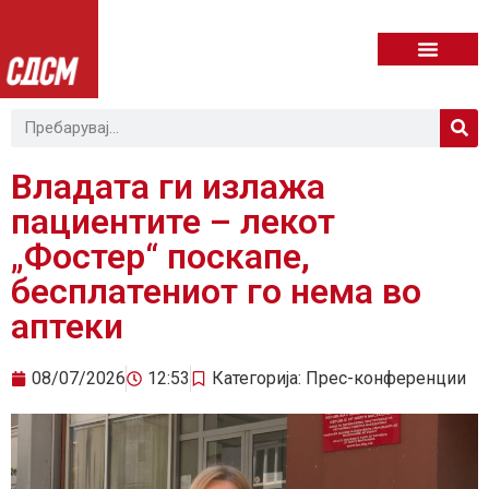
Владата ги излажа
пациентите – лекот
„Фостер“ поскапе,
бесплатениот го нема во
аптеки
08/07/2026
12:53
Категорија:
Прес-конференции