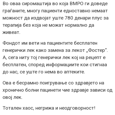
Во оваа сиромаштија во која ВМРО ги доведе
граѓаните, многу пациенти едноставно немаат
можност да издвојат уште 780 денари плус за
терапија без која не можат нормално да
живеат.
Фондот им вети на пациентите бесплатен
генерички лек како замена за лекот „Фостер“.
А, сега ниту тој генерички лек кој на рецепт е
бесплатен, според информациите кои стигнаа
до нас, се уште го нема во аптеките.
Ова е бесрамно поигрување со здравјето на
хронично болни пацинети чие здравје зависи од
овој лек.
Тотален хаос, негрижа и неодговорност!