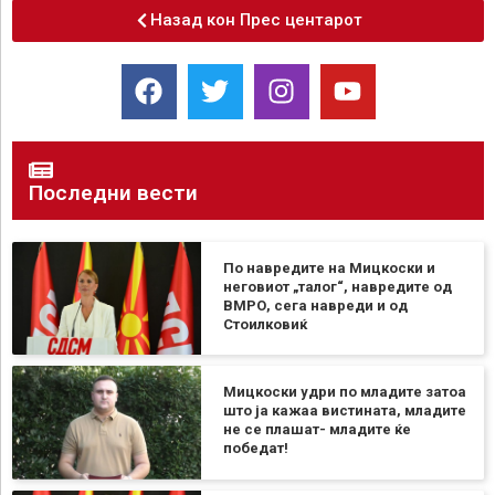
Назад кон Прес центарот
Последни вести
По навредите на Мицкоски и
неговиот „талог“, навредите од
ВМРО, сега навреди и од
Стоилковиќ
Мицкоски удри по младите затоа
што ја кажаа вистината, младите
не се плашат- младите ќе
победат!