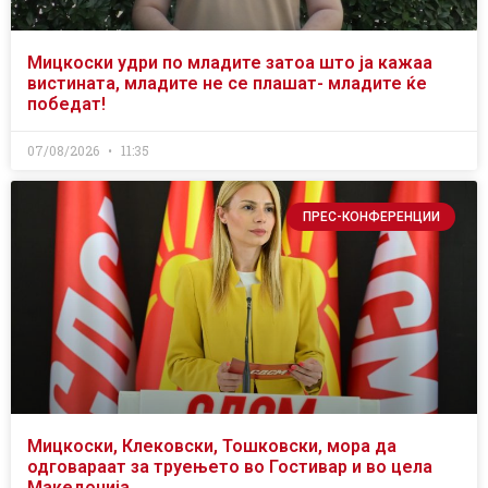
Мицкоски удри по младите затоа што ја кажаа
вистината, младите не се плашат- младите ќе
победат!
07/08/2026
11:35
ПРЕС-КОНФЕРЕНЦИИ
Мицкоски, Клековски, Тошковски, мора да
одговараат за труењето во Гостивар и во цела
Македонија