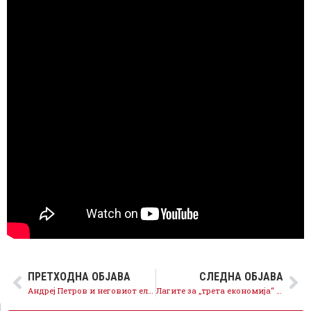
ПРЕТХОДНА ОБЈАВА
СЛЕДНА ОБЈАВА
Андреј Петров и неговиот елитизам: Младите се „носачи на плакати“, а членовите на СДСМ – недостојни за истата маса
Лагите за „трета економија“ ги разби и ММФ, дури и Косово е пред нас