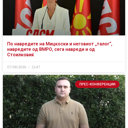
По навредите на Мицкоски и неговиот „талог“,
навредите од ВМРО, сега навреди и од
Стоилковиќ
07/08/2026
12:47
ПРЕС-КОНФЕРЕНЦИИ