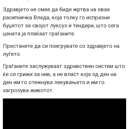
Здравјето не смее да биде жртва на оваа
расипничка Влада, која толку го испразни
буџетот за својот луксуз и тендери, што сега
цената ја плаќаат граѓаните.
Престанете да си поигрувате со здравјето на
луѓето.
Граѓаните заслужуваат здравствен систем што
ќе се грижи за нив, а не власт која од ден на
ден им го отежнува лекувањето и им го
загрозува животот.