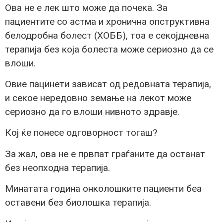
Ова не е лек што може да почека. За
пациентите со астма и хронична опструктивна
белодробна болест (ХОББ), тоа е секојдневна
терапија без која болеста може сериозно да се
влоши.
Овие пацинети зависат од редовната терапија,
и секое нередовно земање на лекот може
сериозно да го влоши нивното здравје.
Кој ќе понесе одговорност тогаш?
За жал, ова не е првпат граѓаните да останат
без неопходна терапија.
Минатата година онколошките пациенти беа
оставени без биолошка терапија.