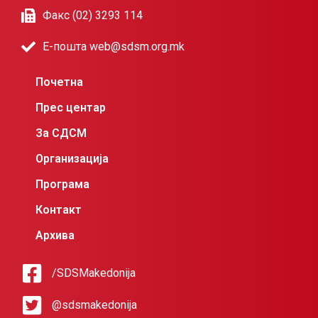
Факс (02) 3293 114
Е-пошта web@sdsm.org.mk
Почетна
Прес центар
За СДСМ
Организација
Програма
Контакт
Архива
/SDSMakedonija
@sdsmakedonija