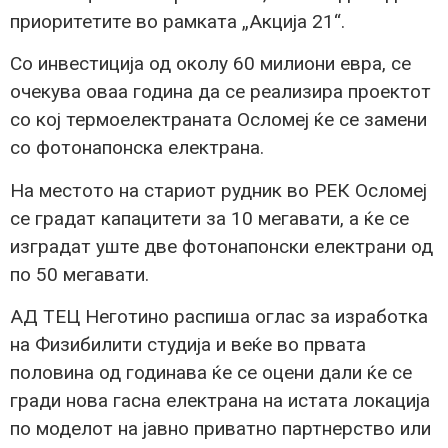
приоритетите во рамката „Акција 21“.
Со инвестиција од околу 60 милиони евра, се
очекува оваа година да се реализира проектот
со кој термоелектраната Осломеј ќе се замени
со фотонапонска електрана.
На местото на стариот рудник во РЕК Осломеј
се градат капацитети за 10 мегавати, а ќе се
изградат уште две фотонапонски електрани од
по 50 мегавати.
АД ТЕЦ Неготино распиша оглас за изработка
на Физибилити студија и веќе во првата
половина од годинава ќе се оцени дали ќе се
гради нова гасна електрана на истата локација
по моделот на јавно приватно партнерство или