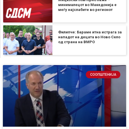
минималецот во Македонија е
меѓу најслабите во регионот
Филипче: Бараме итна истрага за
нападот на децата во Ново Село
од страна на ВМРО
СООПШТЕНИЈА