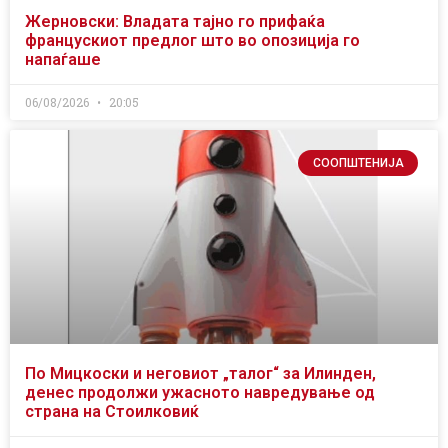
Жерновски: Владата тајно го прифаќа
францускиот предлог што во опозиција го
напаѓаше
06/08/2026
20:05
СООПШТЕНИЈА
По Мицкоски и неговиот „талог“ за Илинден,
денес продолжи ужасното навредување од
страна на Стоилковиќ