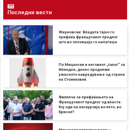
Последни вести
Жерновски: Владата тајно го
прифаќа францускиот предлог
што во опозиција го напаѓаше
По Мицкоски и неговиот „талог“ за
Илинден, денес продолжи
ужасното навредување од страна
на Стоилковиќ
Филипче за прифаќањето на
Францускиот предлог од власта:
Кој оди на екскурзија во лето, во
Брисел?
Мицкоски повторно лаже –