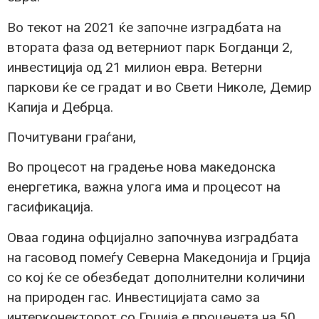
Во текот на 2021 ќе започне изградбата на
втората фаза од ветерниот парк Богданци 2,
инвестиција од 21 милион евра. Ветерни
паркови ќе се градат и во Свети Николе, Демир
Капија и Дебрца.
Почитувани граѓани,
Во процесот на градење нова македонска
енергетика, важна улога има и процесот на
гасификација.
Оваа година офцијално започнува изградбата
на гасовод помеѓу Северна Македонија и Грција
со кој ќе се обезбедат дополнителни количини
на природен гас. Инвестицијата само за
интерконекторот со Грција е проценета на 50