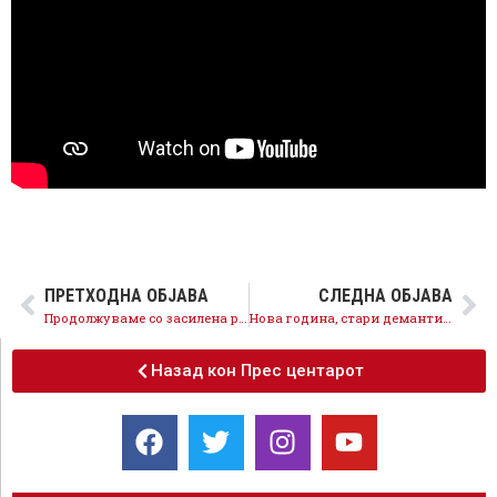
ПРЕТХОДНА ОБЈАВА
СЛЕДНА ОБЈАВА
Продолжуваме со засилена реализација на капиталните инвестиции во гасификација, железничка, патна и комунална инфраструктура
Нова година, стари демантирани лаги на ВМРО-ДПМНЕ, партијата симбол на непотизам и лажни вести
Назад кон Прес центарот