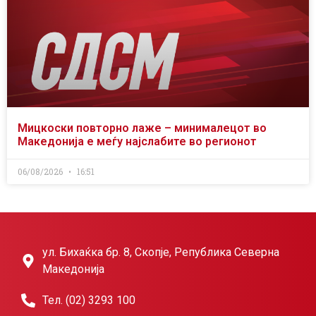
Мицкоски повторно лаже – минималецот во
Македонија е меѓу најслабите во регионот
06/08/2026
16:51
ул. Бихаќка бр. 8, Скопје, Република Северна
Македонија
Тел. (02) 3293 100