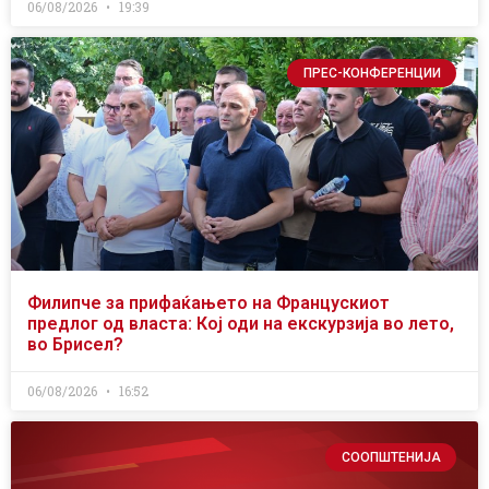
06/08/2026
19:39
ПРЕС-КОНФЕРЕНЦИИ
Филипче за прифаќањето на Францускиот
предлог од власта: Кој оди на екскурзија во лето,
во Брисел?
06/08/2026
16:52
СООПШТЕНИЈА