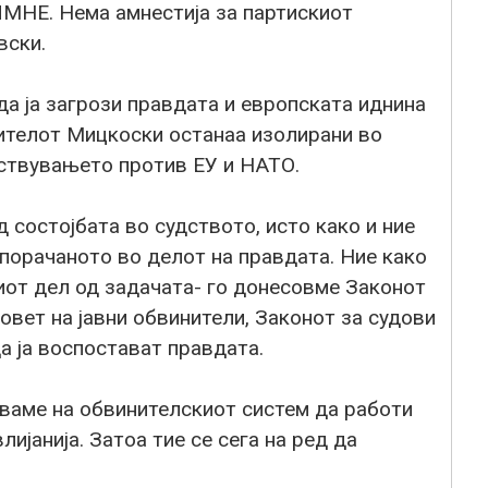
МНЕ. Нема амнестија за партискиот
вски.
 ја загрози правдата и европската иднина
телот Мицкоски останаа изолирани во
јствувањето против ЕУ и НАТО.
 состојбата во судството, исто како и ние
орачаното во делот на правдата. Ние како
иот дел од задачата- го донесовме Законот
овет на јавни обвинители, Законот за судови
а ја воспостават правдата.
ваме на обвинителскиот систем да работи
ијанија. Затоа тие се сега на ред да