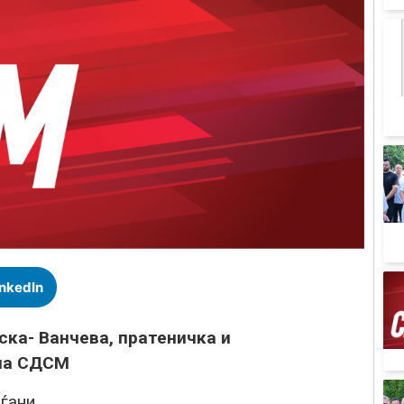
inkedIn
ска- Ванчева, пратеничка и
 на СДСМ
аѓани