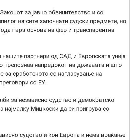
Законот за јавно обвинителство и со
епилог на сите започнати судски предмети, но
 водат врз основа на фер и транспарентна
 нашите партнери од САД и Европската унија
го препознаа напредокот на државата и што
е за сработеното со нагласување на
преговори со ЕУ.
лби за независно судство и демократско
 а најмалку Мицкоски да си поигрува со
ависно судство и кон Европа и нема враќање