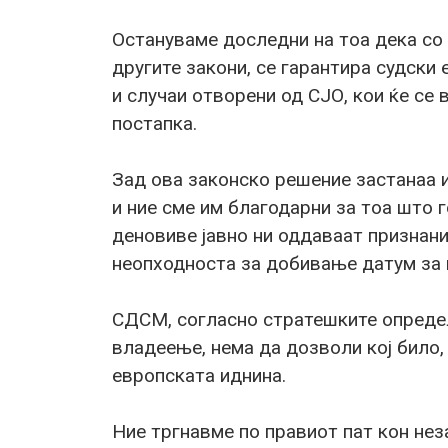
Остануваме доследни на тоа дека со 
другите закони, се гарантира судски 
и случаи отворени од СЈО, кои ќе се
постапка.
Зад ова законско решение застанаа и
и ние сме им благодарни за тоа што 
деновиве јавно ни оддаваат признани
неопходноста за добивање датум за 
СДСМ, согласно стратешките опреде
владеење, нема да дозволи кој било,
европската иднина.
Ние тргнавме по правиот пат кон нез