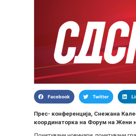
Facebook
Twitter
L
Прес- конференција, Снежана Кале
координаторка на Форум на Жени
Почитувани новинари, почитувани гр