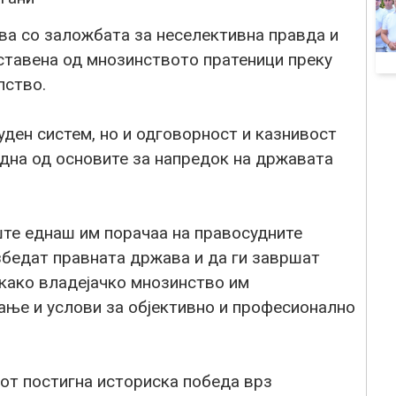
а со заложбата за неселективна правда и
оставена од мнозинството пратеници преку
лство.
ден систем, но и одговорност и казнивост
една од основите за напредок на државата
ште еднаш им порачаа на правосудните
езбедат правната држава и да ги завршат
 како владејачко мнозинство им
ње и услови за објективно и професионално
от постигна историска победа врз