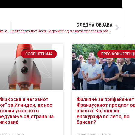
СЛЕДНА ОБЈАВА
Дерала од маршот „Чекориме за правда“ Од денеска, судството има добар закон, има слобода но и обврска да постапува независно и професионално
Претседателот Заев: Мерките од новата програма обезбедуваат економски раст и уште поголемо вложување во човечкиот капитал
СООПШТЕНИЈА
ПРЕС-КОНФЕРЕНЦ
Мицкоски и неговиот
Филипче за прифаќањет
ог“ за Илинден, денес
Францускиот предлог о
должи ужасното
власта: Кој оди на
редување од страна на
екскурзија во лето, во
илковиќ
Брисел?