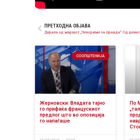
ПРЕТХОДНА ОБЈАВА
СООПШТЕНИЈА
Жерновски: Владата тајно
По 
го прифаќа францускиот
„тал
предлог што во опозиција
про
го напаѓаше
нав
Сто