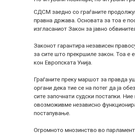
СДСМ заедно со граѓаните продолжув
правна држава. Основата за тоа е п
изгласаниот Закон за јавно обвините
Законот гарантира независен правосу
за сите што прекршиле закон. Тоа е 
кон Европската Унија.
Граѓаните преку маршот за правда у
органи дека тие се на потег да ја об
сите започнати судски постапки. Ние
овозможивме независно функционира
постапување.
Oгромното мнозинство во парламент