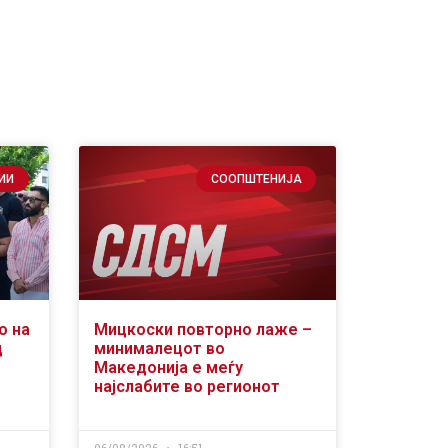
ИИ
СООПШТЕНИЈА
о на
Мицкоски повторно лаже –
д
минималецот во
Македонија е меѓу
најслабите во регионот