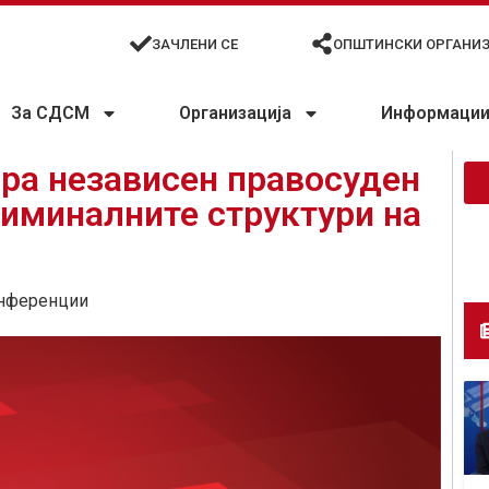
ЗАЧЛЕНИ СЕ
ОПШТИНСКИ ОРГАНИ
За СДСМ
Организација
Информации 
ира независен правосуден
риминалните структури на
нференции