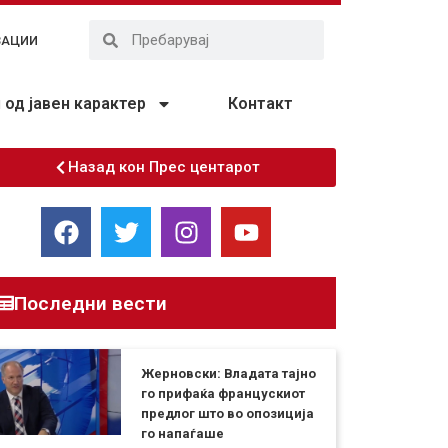
ЗАЦИИ
од јавен карактер
Контакт
Назад кон Прес центарот
Последни вести
Жерновски: Владата тајно
го прифаќа францускиот
предлог што во опозиција
го напаѓаше