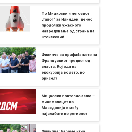
По Мицкоски и неговиот
„талог“ за Илинден, денес
продолжи ужасното
навредување од страна на
Стоилковиќ
Филипче за прифаќањето на
Францускиот предлог од
власта: Кој оди на
екскурзија во лето, во
Брисел?
Мицкоски повторно лаже –
минималецот во
Македонија е меѓу
најслабите во регионот
Филипче: Бараме итна