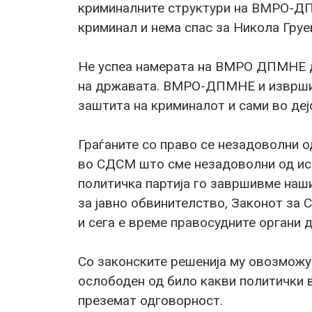
криминалните структури на ВМРО-ДП
криминал и нема спас за Никола Груе
Не успеа намерата на ВМРО ДПМНЕ да
на државата. ВМРО-ДПМНЕ и изврши
заштита на криминалот и сами во де
Граѓаните со право се незадоволни од
во СДСМ што сме незадоволни од исп
политичка партија го завршивме наш
за јавно обвинителство, Законот за С
и сега е време правосудните органи д
Со законските решенија му овозможу
ослободен од било какви политички вл
преземат одговорност.