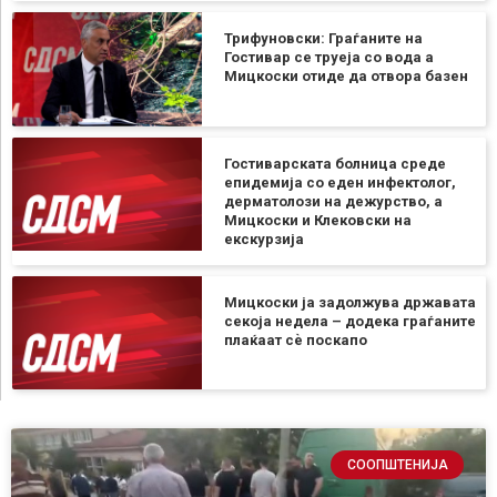
Трифуновски: Граѓаните на
Гостивар се труеја со вода а
Мицкоски отиде да отвора базен
Гостиварската болница среде
епидемија со еден инфектолог,
дерматолози на дежурство, а
Мицкоски и Клековски на
екскурзија
Мицкоски ја задолжува државата
секоја недела – додека граѓаните
плаќаат сѐ поскапо
СООПШТЕНИЈА