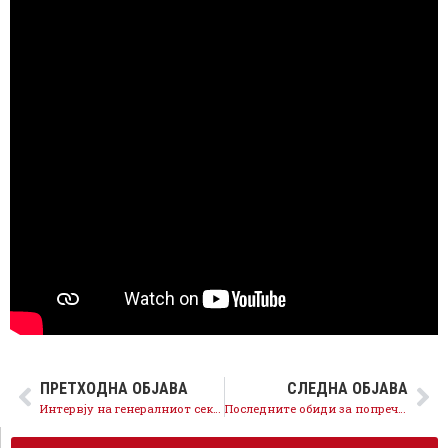
ПРЕТХОДНА ОБЈАВА
СЛЕДНА ОБЈАВА
Интервју на генералниот секретар на СДСМ Љупчо Николовски за ТВ Сител
Последните обиди за попречување на правдата ја потврдуваат потребата од прочистување на судството