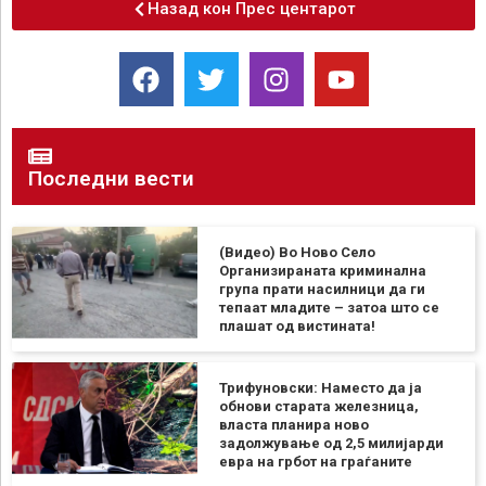
Назад кон Прес центарот
Последни вести
(Видео) Во Ново Село
Организираната криминална
група прати насилници да ги
тепаат младите – затоа што се
плашат од вистината!
Трифуновски: Наместо да ја
обнови старата железница,
власта планира ново
задолжување од 2,5 милијарди
евра на грбот на граѓаните