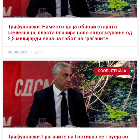
Трифуновски: Наместо да ја обнови старата
железница, власта планира ново задолжување од
2,5 милијарди евра на грбот на граѓаните
05/08/2026
20:56
СООПШТЕНИЈА
Трифуновски: Граѓаните на Гостивар се труеја со