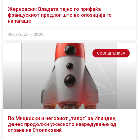
Жерновски: Владата тајно го прифаќа
францускиот предлог што во опозиција го
напаѓаше
06/08/2026
20:05
СООПШТЕНИЈА
По Мицкоски и неговиот „талог“ за Илинден,
денес продолжи ужасното навредување од
страна на Стоилковиќ