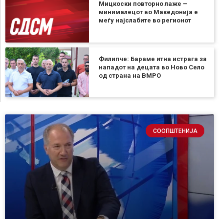
Мицкоски повторно лаже –
минималецот во Македонија е
меѓу најслабите во регионот
Филипче: Бараме итна истрага за
нападот на децата во Ново Село
од страна на ВМРО
СООПШТЕНИЈА