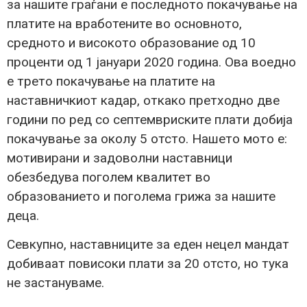
за нашите граѓани е последното покачување на
платите на вработените во основното,
средното и високото образование од 10
проценти од 1 јануари 2020 година. Ова воедно
е трето покачување на платите на
наставничкиот кадар, откако претходно две
години по ред со септемвриските плати добија
покачување за околу 5 отсто. Нашето мото е:
мотивирани и задоволни наставници
обезбедува поголем квалитет во
образованието и поголема грижа за нашите
деца.
Севкупно, наставниците за еден нецел мандат
добиваат повисоки плати за 20 отсто, но тука
не застануваме.