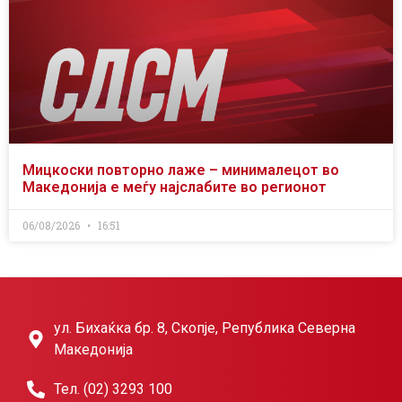
Мицкоски повторно лаже – минималецот во
Македонија е меѓу најслабите во регионот
06/08/2026
16:51
ул. Бихаќка бр. 8, Скопје, Република Северна
Македонија
Тел. (02) 3293 100