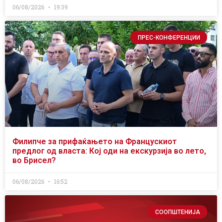
06/08/2026
19:39
ПРЕС-КОНФЕРЕНЦИИ
Филипче за прифаќањето на Францускиот
предлог од власта: Кој оди на екскурзија во лето,
во Брисел?
06/08/2026
16:52
СООПШТЕНИЈА