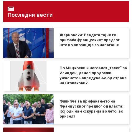
Последни вести
Жерновски: Владата тајно го
прифаќа францускиот предлог
што во опозиција го напаѓаше
По Мицкоски и неговиот „талог“ за
Илинден, денес продолжи
ужасното навредување од страна
на Стоилковиќ
Филипче за прифаќањето на
Францускиот предлог од власта:
Кој оди на екскурзија во лето, во
Брисел?