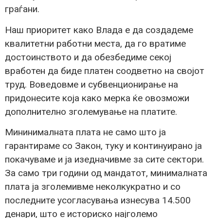
граѓани.
Наш приоритет како Влада е да создадеме
квалитетни работни места, да го вратиме
достоинството и да обезбедиме секој
вработен да биде платен соодветно на својот
труд. Воведовме и субвенционирање на
придонесите која како мерка ќе овозможи
дополнително зголемување на платите.
Мининималната плата не само што ја
гарантираме со Закон, туку и континуирано ја
покачуваме и ја изедначивме за сите сектори.
За само три години од мандатот, минималната
плата ја зголемивме неколкукратно и со
последните усогласувања изнесува 14.500
денари, што е историско најголемо