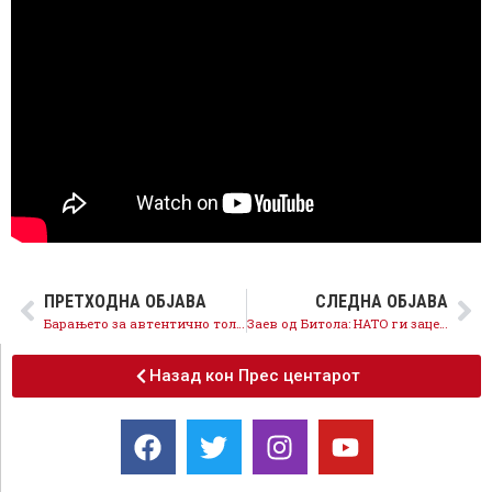
ПРЕТХОДНА ОБЈАВА
СЛЕДНА ОБЈАВА
Барањето за автентично толкување ја постигна целта, не успеаа намерите на ВМРО-ДПМНЕ да ја врати незаконската аболиција на Иванов
Заев од Битола: НАТО ги зацементираа нашите граници засекогаш, извадивме имотен лист во катастарот на Обединетите Нации
Назад кон Прес центарот