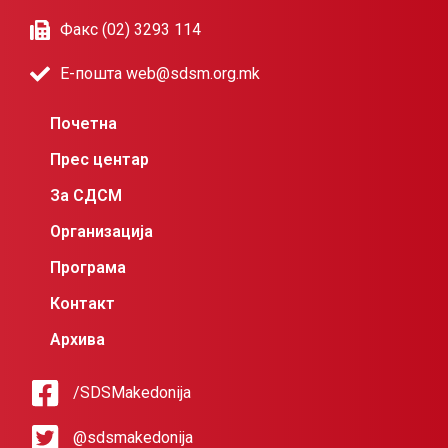
Факс (02) 3293 114
Е-пошта web@sdsm.org.mk
Почетна
Прес центар
За СДСМ
Организација
Програма
Контакт
Архива
/SDSMakedonija
@sdsmakedonija