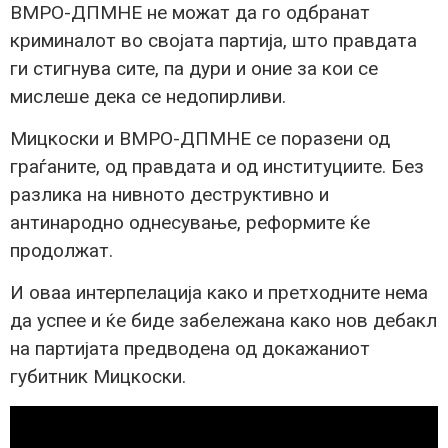
ВМРО-ДПМНЕ не можат да го одбранат
криминалот во својата партија, што правдата
ги стигнува сите, па дури и оние за кои се
мислеше дека се недопирливи.
Мицкоски и ВМРО-ДПМНЕ се поразени од
граѓаните, од правдата и од институциите. Без
разлика на нивното деструктивно и
антинародно однесување, реформите ќе
продолжат.
И оваа интерпелација како и претходните нема
да успее и ќе биде забележана како нов дебакл
на партијата предводена од докажаниот
губитник Мицкоски.