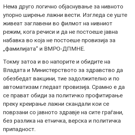
Нема друго логично објаснување за нивното
упорно ширење лажни вести. Изгледа се уште
живеат заглавени во филмот на нивниот
режим, кога речиси и да не постоеше јавна
набавка во која не постоеше провизија за
„фамилијата“ и ВМРО-ДПМНЕ.
Токму затоа и во напорите и обидите на
Владата и Министерството за здравство да
обезбедат вакцини, тие задолжително и по
автоматизам гледаат провизија. Срамно е да
се прават обиди за политичко профитирање
преку креирање лажни скандали кои се
поврзани со јавното здравје на сите граѓани,
без разлика на етничка, верска и политичка
припадност.