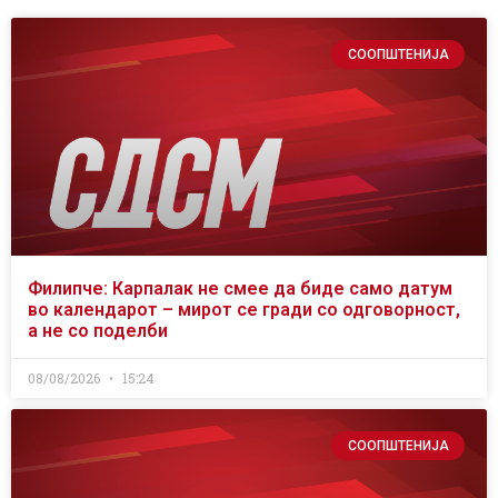
СООПШТЕНИЈА
Филипче: Карпалак не смее да биде само датум
во календарот – мирот се гради со одговорност,
а не со поделби
08/08/2026
15:24
СООПШТЕНИЈА