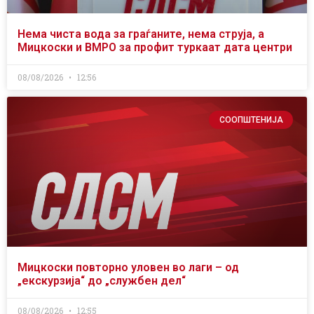
Нема чиста вода за граѓаните, нема струја, а
Мицкоски и ВМРО за профит туркаат дата центри
08/08/2026
12:56
СООПШТЕНИЈА
Мицкоски повторно уловен во лаги – од
„екскурзија“ до „службен дел“
08/08/2026
12:55