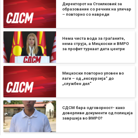
Директорот на Стоилковиќ за
образование со речник на уличар
– повторно со навреди
Нема чиста вода за граѓаните,
нема струја, а Мицкоски и ВМРО
за профит туркаат дата центри
Мицкоски повторно уловен во
лаги – од „екскурзија“ до
„службен дел“
СДСМ бара одговорност- како
доверливи документи од полиција
завршија во ВМРО?