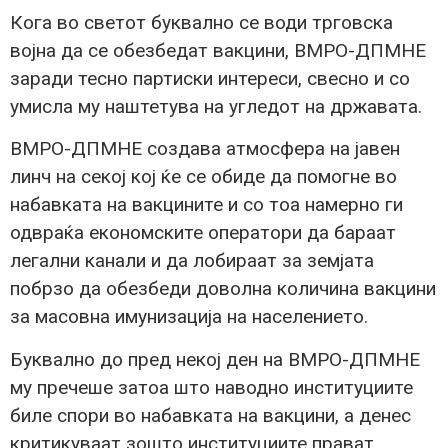
Кога во светот буквално се води трговска
војна да се обезбедат вакцини, ВМРО-ДПМНЕ
заради тесно партиски интереси, свесно и со
умисла му наштетува на угледот на државата.
ВМРО-ДПМНЕ создава атмосфера на јавен
линч на секој кој ќе се обиде да помогне во
набавката на вакцините и со тоа намерно ги
одвраќа економските оператори да бараат
легални канали и да лобираат за земјата
побрзо да обезбеди доволна количина вакцини
за масовна имунизација на населението.
Буквално до пред некој ден на ВМРО-ДПМНЕ
му пречеше затоа што наводно институциите
биле спори во набавката на вакцини, а денес
критикуваат зошто институциите прават