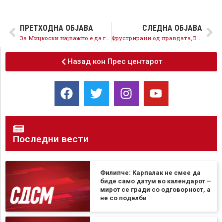
ПРЕТХОДНА ОБЈАВА
СЛЕДНА ОБЈАВА
За Мицкоски најважно е да го брани Орце Камчев, затоа не ги бара партиските пари на ВМРО-ДПМНЕ
Фрустрирани од правдата, ВМРО-ДПМНЕ измислуваат скандали, граничните служби се обврзани да ги пропуштат сите патници
Назад кон Прес центарот
Последни вести
Филипче: Карпалак не смее да
биде само датум во календарот –
мирот се гради со одговорност, а
не со поделби