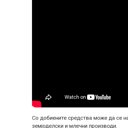
Со добиените средства може да се н
земјоделски и млечни производи.