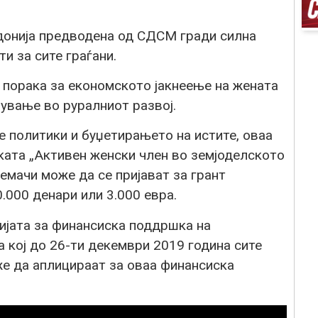
донија предводена од СДСМ гради силна
и за сите граѓани.
а порака за економското јакнеење на жената
чување во руралниот развој.
 политики и буџетирањето на истите, оваа
рката „Активен женски член во земјоделското
емачи може да се пријават за грант
.000 денари или 3.000 евра.
цијата за финансиска поддршка на
а кој до 26-ти декември 2019 година сите
е да аплицираат за оваа финансиска