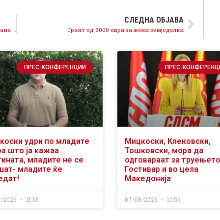
СЛЕДНА ОБЈАВА
Градоначалник Анастасов: Од задолжена и блокирана општина, Пробиштип сега реализира капитални проекти во инфраструктурата
Грант од 3000 евра за жени земјоделки
ПРЕС-КОНФЕРЕНЦИИ
ПРЕС-КОНФЕРЕНЦ
коски удри по младите
Мицкоски, Клековски,
оа што ја кажаа
Тошковски, мора да
тината, младите не се
одговараат за труењето
шат- младите ќе
Гостивар и во цела
едат!
Македонија
8/2026
11:35
07/08/2026
10:56