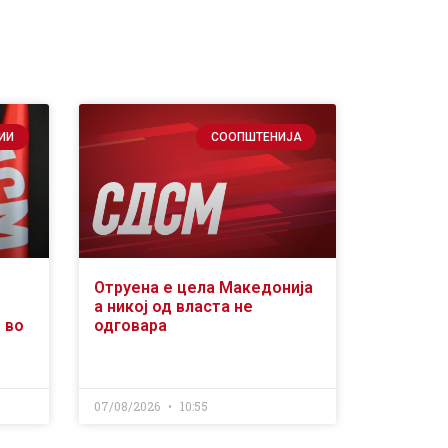
ИИ
СООПШТЕНИЈА
Отруена е цела Македонија
а никој од власта не
 во
одговара
07/08/2026
10:55