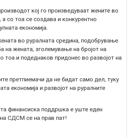
производот кој го произведуваат жените во
, а со тоа се создава и конкурентно
упната економија.
жената во руралната средина
,
подобрување
ба на жената
,
зголемување на бројот на
со тоа и подеднаков придонес во развојот на
ите претпиемачи да не бидат само дел, туку
ата економија и развојот на руралните
ата финансиска поддршка е уште еден
на СДСМ се на прав пат!