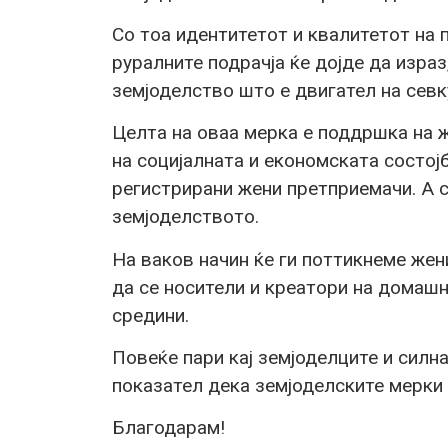
Со тоа идентитетот и квалитетот на 
руралните подрачја ќе дојде да израз
земјоделство што е двигател на севк
Целта на оваа мерка е поддршка на 
на социјалната и економската состој
регистрирани жени претприемачи
.
А 
земјоделството.
На ваков начин ќе ги поттикнеме жен
да се носители и креатори на домашн
средини.
Повеќе пари кај земјоделците и силн
показател дека земјоделските мерки 
Благодарам!