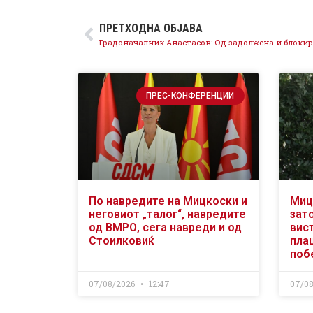
ПРЕТХОДНА ОБЈАВА
ПРЕС-КОНФЕРЕНЦИИ
По навредите на Мицкоски и
Миц
неговиот „талог“, навредите
зат
од ВМРО, сега навреди и од
вис
Стоилковиќ
пла
поб
07/08/2026
12:47
07/0