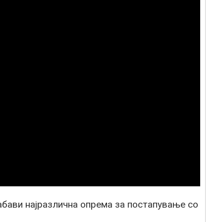
абави најразлична опрема за постапување со