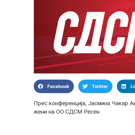
Facebook
Twitter
L
Прес конференција, Јасмина Чакар
А
жени на ОО СДСМ Ресен