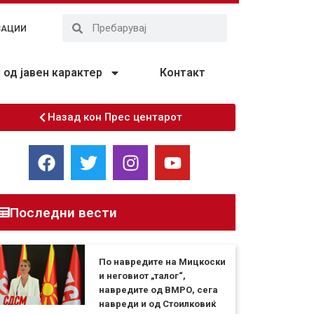
ЗАЦИИ
од јавен карактер
Контакт
Назад кон Прес центарот
Последни вести
По навредите на Мицкоски
и неговиот „талог“,
навредите од ВМРО, сега
навреди и од Стоилковиќ