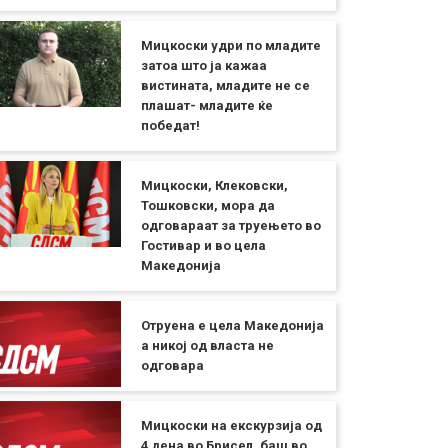
Мицкоски удри по младите
затоа што ја кажаа
вистината, младите не се
плашат- младите ќе
победат!
Мицкоски, Клековски,
Тошковски, мора да
одговараат за труењето во
Гостивар и во цела
Македонија
Отруена е цела Македонија
а никој од власта не
одговара
Мицкоски на екскурзија од
4 дена во Брисел, баш во