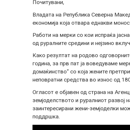
Почитувани
,
Владата на Република Северна Маке
економија која отвара еднакви моност
Работи на мерки со кои испраќа јасн
од руралните средини и нејзино вклу
Како резултат на родово одговорните
година, за прв пат ја воведуваме ме
домаќинство“ со која жените претпри
неповратни средства во износ од 180
Огласот е објавен од страна на Аген
земјоделството и руралниот развој н
заинтересирани жени-земјоделки мож
поддршка.