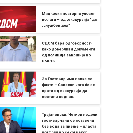
Мицкоски повторно уловен
во лаги – од „екскурзија“ до
„службен дел“
СДСМ бара одговорност-
како доверливи документи
од полиција завршија во
ВМРО?
За Гостивар има папка со
факти – Савески кога ќе се
врати од екскурзија да
постапи веднаш
Трајановски: Четири недели
гостиварчани се оставени
без вода за пиење – власта
потфрли во секој чекор,