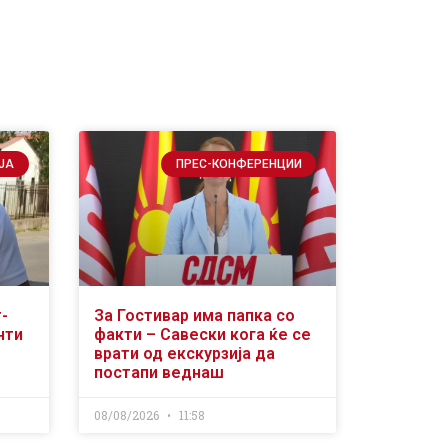
ЈА
ПРЕС-КОНФЕРЕНЦИИ
-
За Гостивар има папка со
нти
факти – Савески кога ќе се
врати од екскурзија да
постапи веднаш
08/08/2026
11:58