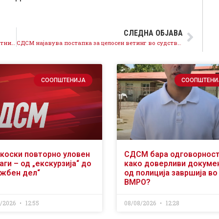
СЛЕДНА ОБЈАВА
Го враќаме достоинството на здравствените работници, рекордно покачување до 40 отсто на платите на лекарите
СДСМ најавува постапка за целосен ветинг во судството, она што се случува во правосудството е срамно и неприфатливо
СООПШТЕНИЈА
СООПШТЕНИ
коски повторно уловен
СДСМ бара одговорност
аги – од „екскурзија“ до
како доверливи докуме
ужбен дел“
од полиција завршија во
ВМРО?
8/2026
12:55
08/08/2026
12:28