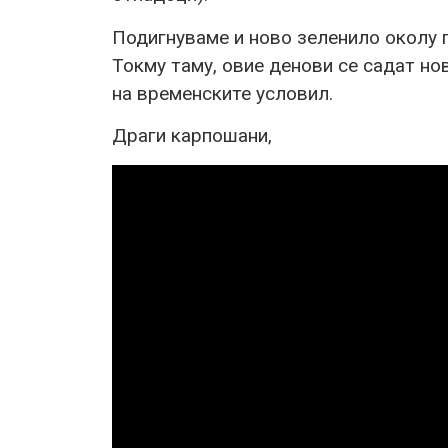
Подигнуваме и ново зеленило околу п
Токму таму, овие денови се садат нов
на временските условил.
Драги карпошани,