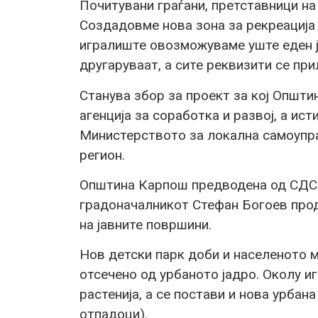
Почитувани граѓани, претставници на
Создадовме нова зона за рекреација 
игралиште овозможуваме уште еден ј
другаруваат, а сите реквизити се пр
Станува збор за проект за кој Општ
агенција за соработка и развој, а ис
Министерството за локална самоупра
регион.
Општина Карпош предводена од СДСМ
градоначалникот Стефан Богоев про
на јавните површини.
Нов детски парк доби и населеното 
отсечено од урбаното јадро. Околу иг
растенија, а се постави и нова урбан
отпадоци).