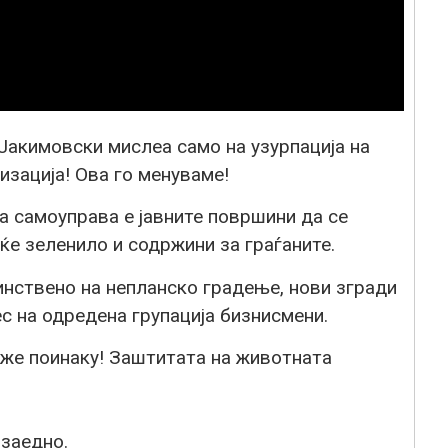
акимовски мислеа само на узурпација на
низација! Ова го менуваме!
 самоуправа е јавните површини да се
еќе зеленило и содржини за граѓаните.
нствено на непланско градење, нови згради
ес на одредена групација бизнисмени.
же поинаку! Заштитата на животната
заедно.