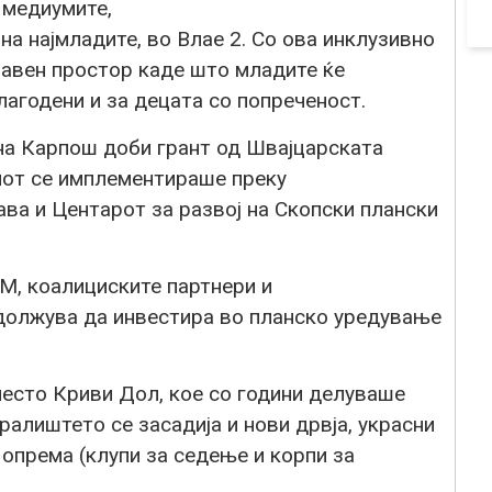
 медиумите,
на најмладите, во Влае 2. Со ова инклузивно
авен простор каде што младите ќе
илагодени и за децата со попреченост.
ина Карпош доби грант од Швајцарската
тиот се имплементираше преку
ва и Центарот за развој на Скопски плански
, коалициските партнери и
должува да инвестира во планско уредување
место Криви Дол, кое со години делуваше
ралиштето се засадија и нови дрвја, украсни
а опрема (клупи за седење и корпи за