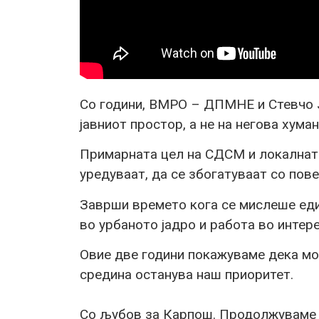
Со години, ВМРО – ДПМНЕ и Стевчо Ј
јавниот простор, а не на негова хума
Примарната цел на СДСМ и локалната
уредуваат, да се збогатуваат со пов
Заврши времето кога се мислеше еди
во урбаното јадро и работа во интер
Овие две години покажуваме дека мо
средина останува наш приоритет.
Со љубов за Карпош. Продолжуваме 