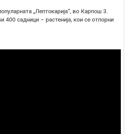
опуларната „Лептокарија“, во Карпош 3.
и 400 садници – растенија, кои се отпорни