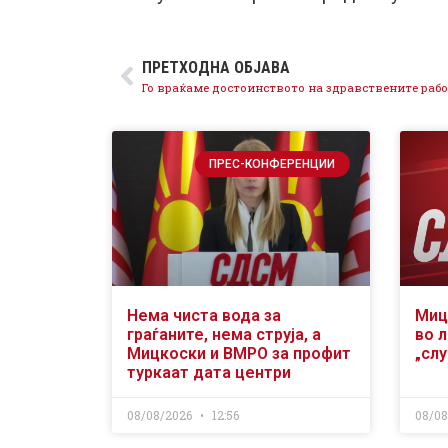
ПРЕТХОДНА ОБЈАВА
ПРЕС-КОНФЕРЕНЦИИ
Нема чиста вода за
Миц
граѓаните, нема струја, а
во л
Мицкоски и ВМРО за профит
„сл
туркаат дата центри
08/08/2026
12:56
08/0