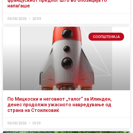
францускиот предлог што во опозиција го
напаѓаше
06/08/2026
20:05
СООПШТЕНИЈА
По Мицкоски и неговиот „талог“ за Илинден,
денес продолжи ужасното навредување од
страна на Стоилковиќ
06/08/2026
19:39