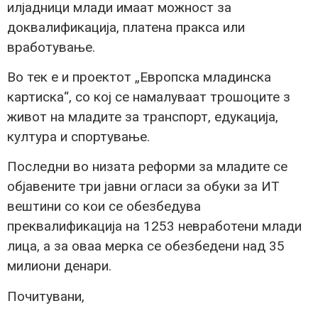
илјадници млади имаат можност за
доквалификација, платена пракса или
вработување.
Во тек е и проектот „Европска младинска
картиска“, со кој се намалуваат трошоците з
живот на младите за транспорт, едукација,
култура и спортување.
Последни во низата реформи за младите се
објавените три јавни огласи за обуки за ИТ
вештини со кои се обезбедува
преквалификација на 1253 невработени млади
лица, а за оваа мерка се обезбедени над 35
милиони денари.
Почитувани,