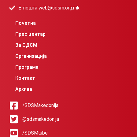
Е-пошта web@sdsm.org.mk
Почетна
Прес центар
За СДСМ
Организација
Програма
Контакт
Архива
/SDSMakedonija
@sdsmakedonija
/SDSMtube