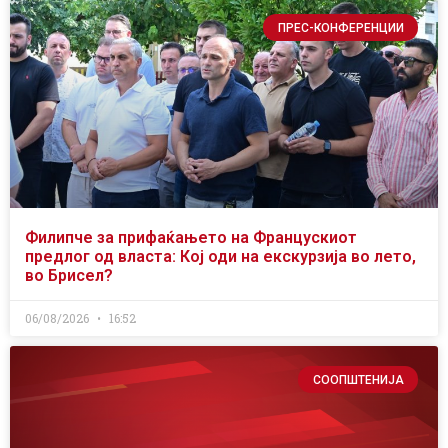
ПРЕС-КОНФЕРЕНЦИИ
Филипче за прифаќањето на Францускиот
предлог од власта: Кој оди на екскурзија во лето,
во Брисел?
06/08/2026
16:52
СООПШТЕНИЈА