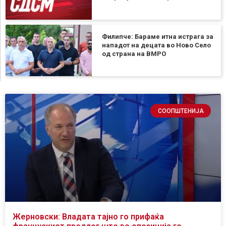
Филипче: Бараме итна истрага за
нападот на децата во Ново Село
од страна на ВМРО
СООПШТЕНИЈА
Жерновски: Владата тајно го прифаќа