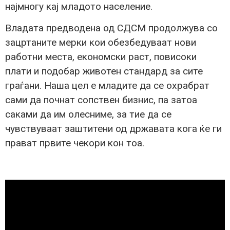
најмногу кај младото население.
Владата предводена од СДСМ продолжува со
зацртаните мерки кои обезбедуваат нови
работни места, економски раст, повисоки
плати и подобар животен стандард за сите
граѓани. Наша цел е младите да се охрабрат
сами да почнат сопствен бизнис, па затоа
саками да им олесниме, за тие да се
чувствуваат заштитени од државата кога ќе ги
прават првите чекори кон тоа.