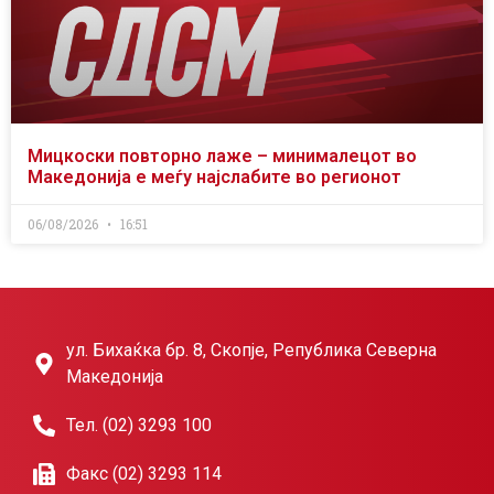
Мицкоски повторно лаже – минималецот во
Македонија е меѓу најслабите во регионот
06/08/2026
16:51
ул. Бихаќка бр. 8, Скопје, Република Северна
Македонија
Тел. (02) 3293 100
Факс (02) 3293 114