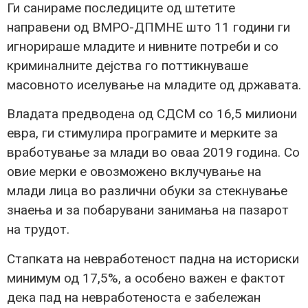
Ги санираме последиците од штетите
направени од ВМРО-ДПМНЕ што 11 години ги
игнорираше младите и нивните потреби и со
криминалните дејства го поттикнуваше
масовното иселување на младите од државата.
Владата предводена од СДСМ со 16,5 милиони
евра, ги стимулира програмите и мерките за
вработување за млади во оваа 2019 година. Со
овие мерки е овозможено вклучување на
млади лица во различни обуки за стекнување
знаења и за побарувани занимања на пазарот
на трудот.
Стапката на невработеност падна на историски
минимум од 17,5%, а особено важен е фактот
дека пад на невработеноста е забележан