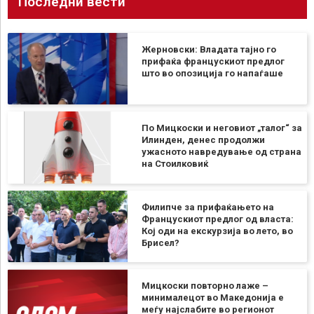
Последни вести
Жерновски: Владата тајно го
прифаќа францускиот предлог
што во опозиција го напаѓаше
По Мицкоски и неговиот „талог“ за
Илинден, денес продолжи
ужасното навредување од страна
на Стоилковиќ
Филипче за прифаќањето на
Францускиот предлог од власта:
Кој оди на екскурзија во лето, во
Брисел?
Мицкоски повторно лаже –
минималецот во Македонија е
меѓу најслабите во регионот