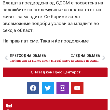
Владата предводена од СДСМ е посветена на
заложбите за зголемување на квалитетот на
живот за младите. Се бориме за да
овозможиме подобри услови за младите во
секоја област.
На прав пат сме. Така и ќе продолжиме.
ПРЕТХОДНА ОБЈАВА
СЛЕДНА ОБЈАВА
Силјаноски од Македонски Брод: Инвестираме во патната инфраструктура, водовод и канализација, Македонски Брод е на правиот пат!
Граѓаните добиваат поефикасни и поевтини услуги во Агенцијата за катастар на недвижности, на прав пат сме
Назад кон Прес центарот