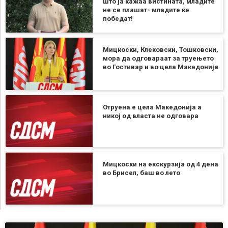
што ја кажаа вистината, младите
не се плашат- младите ќе
победат!
Мицкоски, Клековски, Тошковски,
мора да одговараат за труењето
во Гостивар и во цела Македонија
Отруена е цела Македонија а
никој од власта не одговара
Мицкоски на екскурзија од 4 дена
во Брисел, баш во лето