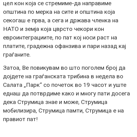
цел кон која се стремиме-да направиме
општина по мерка на сите и општина која
секогаш е прва, а сега и држава членка на
НАТО и земја која цврсто чекори кон
евроинтеграциите, по пат кој носи раст на
платите, градежна офанзива и пари назад кај
граѓаните.
Затоа, Ве повикувам во што поголем број да
дојдете на граѓанската трибина в недела во
Салата „Парк“ со почеток во 19 часот и уште
еднаш да потврдиме како и многу пати досега
дека Струмица знае и може, Струмица
мобилизира, Струмица памти, Струмица е на
правиот пат!