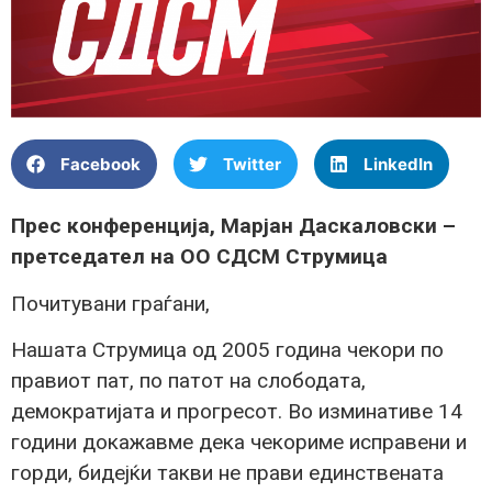
Facebook
Twitter
LinkedIn
Прес конференција, Марјан Даскаловски –
претседател на ОО СДСМ Струмица
Почитувани граѓани,
Нашата Струмица од 2005 година чекори по
правиот пат, по патот на слободата,
демократијата и прогресот. Во изминативе 14
години докажавме дека чекориме исправени и
горди, бидејќи такви не прави единствената