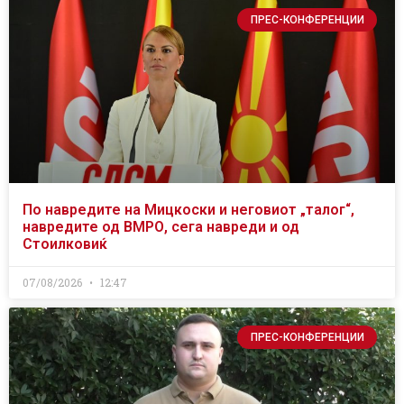
ПРЕС-КОНФЕРЕНЦИИ
По навредите на Мицкоски и неговиот „талог“,
навредите од ВМРО, сега навреди и од
Стоилковиќ
07/08/2026
12:47
ПРЕС-КОНФЕРЕНЦИИ