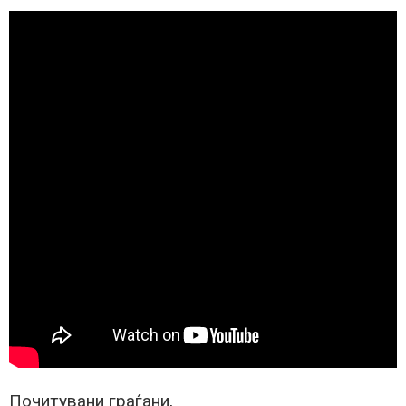
Почитувани граѓани,