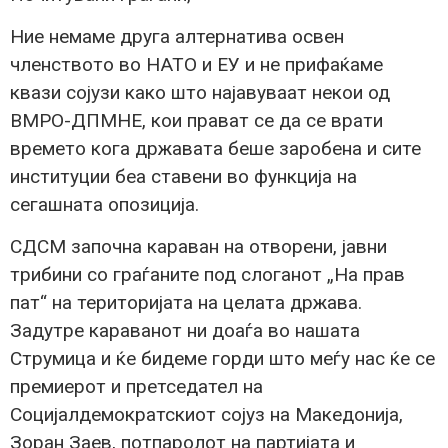
Ние немаме друга алтернатива освен
членството во НАТО и ЕУ и не прифаќаме
квази сојузи како што најавуваат некои од
ВМРО-ДПМНЕ, кои прават се да се врати
времето кога државата беше заробена и сите
институции беа ставени во функција на
сегашната опозиција.
СДСМ започна караван на отворени, јавни
трибини со граѓаните под слоганот „На прав
пат“ на територијата на целата држава.
Задутре караванот ни доаѓа во нашата
Струмица и ќе бидеме горди што меѓу нас ќе се
премиерот и претседател на
Социјалдемократскиот сојуз на Македонија,
Зоран Заев, потпаролот на партијата и