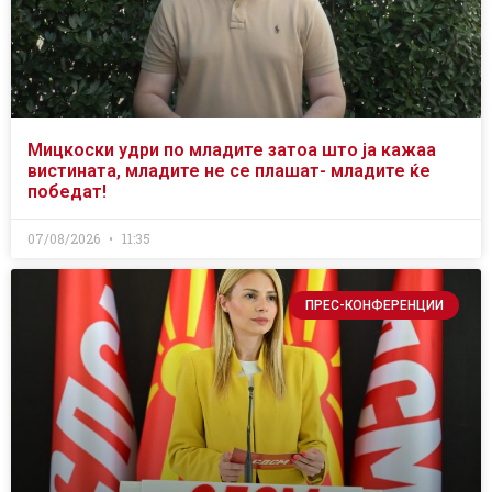
Мицкоски удри по младите затоа што ја кажаа
вистината, младите не се плашат- младите ќе
победат!
07/08/2026
11:35
ПРЕС-КОНФЕРЕНЦИИ