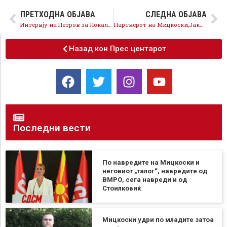
ПРЕТХОДНА ОБЈАВА
СЛЕДНА ОБЈАВА
Интервју на Петров за Локално.мк: Ни треба конструктивна опозиција и опозиција со која заеднички ќе разговараме за стратешките цели
Партнерот на Мицкоски,Јакимовски, ја оштетил Општината за повеќе од 230 илјади евра
Назад кон Прес центарот
Последни вести
По навредите на Мицкоски и
неговиот „талог“, навредите од
ВМРО, сега навреди и од
Стоилковиќ
Мицкоски удри по младите затоа