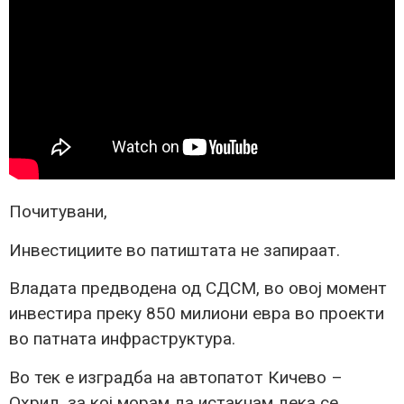
Почитувани,
Инвестициите во патиштата не запираат.
Владата предводена од СДСМ, во овој момент
инвестира преку 850 милиони евра во проекти
во патната инфраструктура.
Во тек е изградба на автопатот Кичево –
Охрид, за кој морам да истакнам дека се