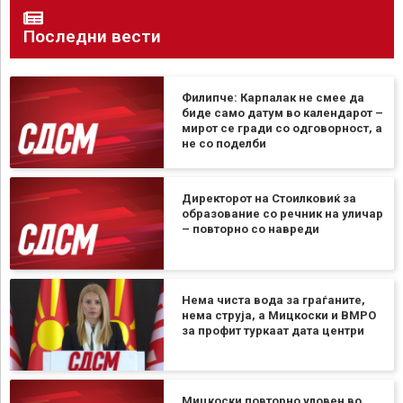
Последни вести
Филипче: Карпалак не смее да
биде само датум во календарот –
мирот се гради со одговорност, а
не со поделби
Директорот на Стоилковиќ за
образование со речник на уличар
– повторно со навреди
Нема чиста вода за граѓаните,
нема струја, а Мицкоски и ВМРО
за профит туркаат дата центри
Мицкоски повторно уловен во