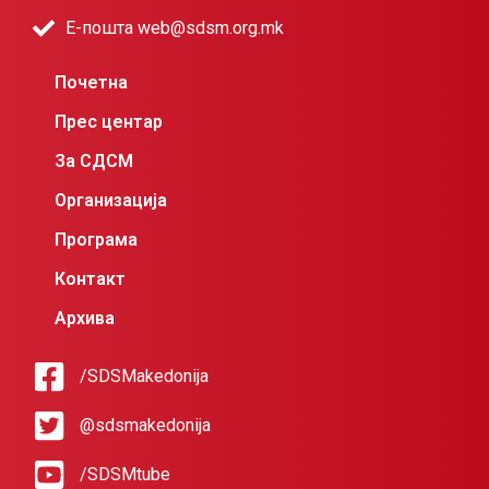
Е-пошта web@sdsm.org.mk
Почетна
Прес центар
За СДСМ
Организација
Програма
Контакт
Архива
/SDSMakedonija
@sdsmakedonija
/SDSMtube