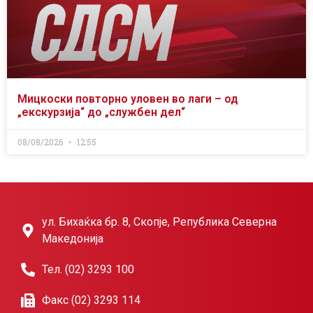
Мицкоски повторно уловен во лаги – од
„екскурзија“ до „службен дел“
08/08/2026
12:55
ул. Бихаќка бр. 8, Скопје, Република Северна
Македонија
Тел. (02) 3293 100
Факс (02) 3293 114