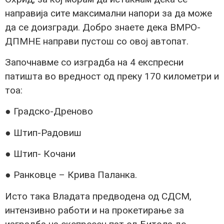
направија сите максимални напори за да може
да се доизгради. Добро знаете дека ВМРО-
ДПМНЕ направи пустош со овој автопат.
Започнавме со изградба на 4 експресни
патишта во вредност од преку 170 километри и
тоa:
● Градско-Дреново
● Штип-Радовиш
● Штип- Кочани
● Ранковце – Крива Паланка.
Исто така Владата предводена од СДСМ,
интензивно работи и на прокетирање за