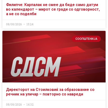
Филипче: Карпалак не смее да биде само датум
во календарот – мирот се гради со одговорност,
а не со поделби
08/08/2026
15:24
СООПШТЕНИЈА
Директорот на Стоилковиќ за образование со
речник на уличар – повторно со навреди
08/08/2026
14:32