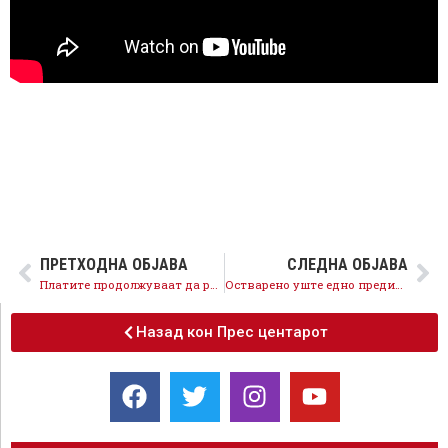
ПРЕТХОДНА ОБЈАВА
СЛЕДНА ОБЈАВА
Платите продолжуваат да растат, од септември за 5 отсто повисоки плати за вработените во образованието
Остварено уште едно предизборно ветување – Чиста вода за населба Балканска
Назад кон Прес центарот