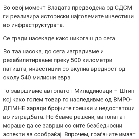
Во овој момент Владата предводена од СДСМ
ги реализира историски најголемите инвестици
во инфраструктурата.
Се гради насекаде како никогаш до сега.
Во таа насока, до сега изградивме и
рехабилитиравме преку 500 километри
патишта, инвестиции со вкупна вредност од
околу 540 милиони евра.
Го завршивме автопатот Миладиновци – Штип
кој како голем товар го наследивме од ВМРО-
ДПМНЕ заради бројните грешки и недостатоци
во изградбата. Но бевме решени, автопатат
мораше да се заврши со сите безбедносни
аспекти за сообраќај. Впрочем, граѓаните имаат