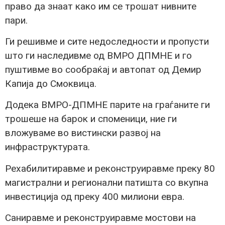
право да знаат како им се трошат нивните
пари.
Ги решивме и сите недоследности и пропусти
што ги наследивме од ВМРО ДПМНЕ и го
пуштивме во сообраќај и автопат од Демир
Капија до Смоквица.
Додека ВМРО-ДПМНЕ парите на граѓаните ги
трошеше на барок и споменици, ние ги
вложуваме во вистински развој на
инфраструктурата.
Рехабилитиравме и реконструиравме преку 80
магистрални и регионални патишта со вкупна
инвестиција од преку 400 милиони евра.
Саниравме и реконструиравме мостови на