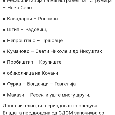
● Рехабилитација на магистрален пат Струмица
– Ново Село
● Кавадарци – Росоман
● Штип – Радовиш,
● Непроштено – Пршовце
● Куманово – Свети Николе и до Никуштак
● Пробиштип – Крупиште
● обиколница на Кочани
● Фурка – Богданци – Гевгелија
● Макази – Ресен, и уште многу други.
Дополнително, во периодов што следува
Владата предводена од СДСМ започнува со