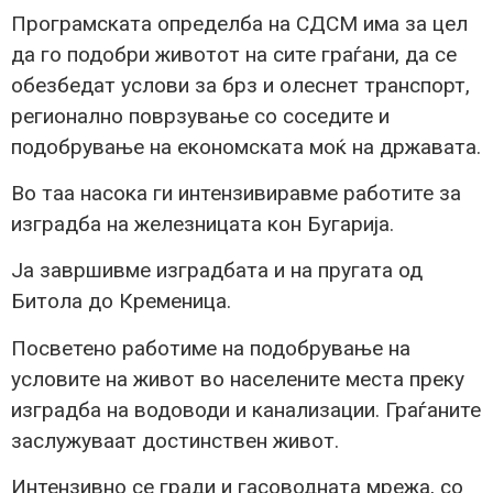
Програмската определба на СДСМ има за цел
да го подобри животот на сите граѓани, да се
обезбедат услови за брз и олеснет транспорт,
регионално поврзување со соседите и
подобрување на економската моќ на државата.
Во таа насока ги интензивиравме работите за
изградба на железницата кон Бугарија.
Ја завршивме изградбата и на пругата од
Битола до Кременица.
Посветено работиме на подобрување на
условите на живот во населените места преку
изградба на водоводи и канализации. Граѓаните
заслужуваат достинствен живот.
Интензивно се гради и гасоводната мрежа, со