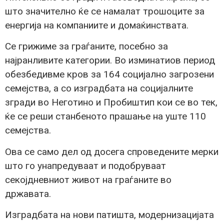
што значително ќе се намалат трошоците за
енергија на компаниите и домаќинствата.
Се грижиме за граѓаните, посебно за
најранливите категории. Во изминатиов период
обезбедивме кров за 164 социјално загрозени
семејства, а со изградбата на социјалните
згради во Неготино и Пробиштип кои се во тек,
ќе се реши станбеното прашање на уште 110
семејства.
Ова се само дел од досега спроведените мерки
што го унапредуваат и подобруваат
секојдневниот живот на граѓаните во
државата.
Изградбата на нови патишта, модернизацијата