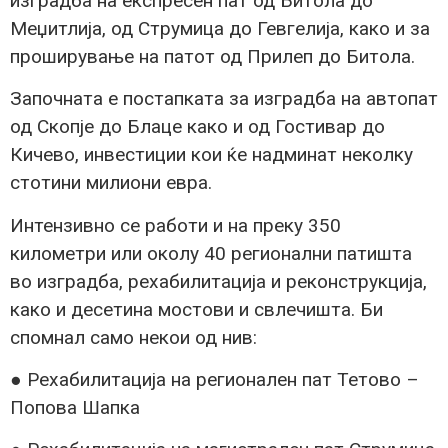
изградба на експресен пат од Битола до
Меџитлија, од Струмица до Гевгелија, како и за
проширување на патот од Прилеп до Битола.
Започната е постапката за изградба на автопат
од Скопје до Блаце како и од Гостивар до
Кичево, инвестиции кои ќе надминат неколку
стотини милиони евра.
Интензивно се работи и на преку 350
километри или околу 40 регионални патишта
во изградба, рехабилитација и реконструкција,
како и десетина мостови и свлечишта. Би
спомнал само некои од нив:
● Рехабилитација на регионален пат Тетово –
Попова Шапка