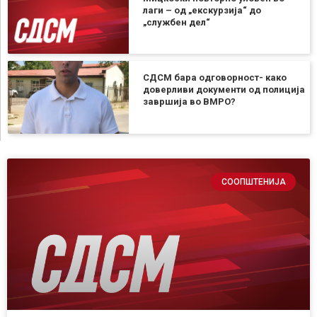
лаги – од „екскурзија“ до
„службен дел“
СДСМ бара одговорност- како
доверливи документи од полиција
завршија во ВМРО?
СООПШТЕНИЈА