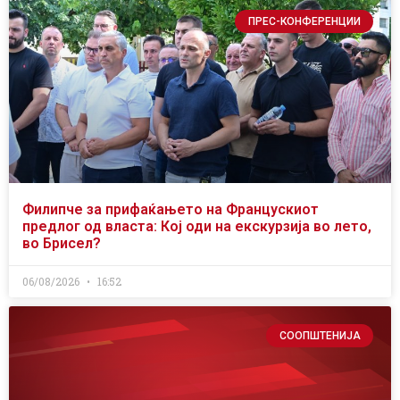
ПРЕС-КОНФЕРЕНЦИИ
Филипче за прифаќањето на Францускиот
предлог од власта: Кој оди на екскурзија во лето,
во Брисел?
06/08/2026
16:52
СООПШТЕНИЈА