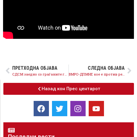
ПРЕТХОДНА ОБЈАВА
СЛЕДНА ОБЈАВА
СДСМ заедно со граѓаните гради европска иднина, ВМРО-ДПМНЕ дејствува на штета на државните и националните интереси
ВМРО-ДПМНЕ кое е против реформите во образованието, денеска се вознемири од најавите дека ќе се бара преиспитување на откупот на учебници
Назад кон Прес центарот
Последни вести