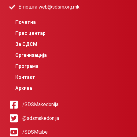
Е-пошта web@sdsm.org.mk
Почетна
Прес центар
За СДСМ
Организација
Програма
Контакт
Архива
/SDSMakedonija
@sdsmakedonija
/SDSMtube