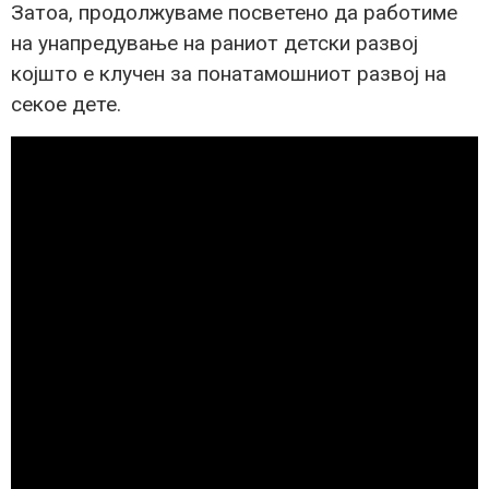
Затоа, продолжуваме посветено да работиме
на унапредување на раниот детски развој
којшто е клучен за понатамошниот развој на
секое дете.