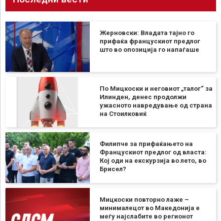
Жерновски: Владата тајно го
прифаќа францускиот предлог
што во опозиција го напаѓаше
По Мицкоски и неговиот „талог“ за
Илинден, денес продолжи
ужасното навредување од страна
на Стоилковиќ
Филипче за прифаќањето на
Францускиот предлог од власта:
Кој оди на екскурзија во лето, во
Брисел?
Мицкоски повторно лаже –
минималецот во Македонија е
меѓу најслабите во регионот