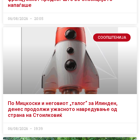
напаѓаше
06/08/2026
20:05
СООПШТЕНИЈА
По Мицкоски и неговиот „талог“ за Илинден,
денес продолжи ужасното навредување од
страна на Стоилковиќ
06/08/2026
19:39