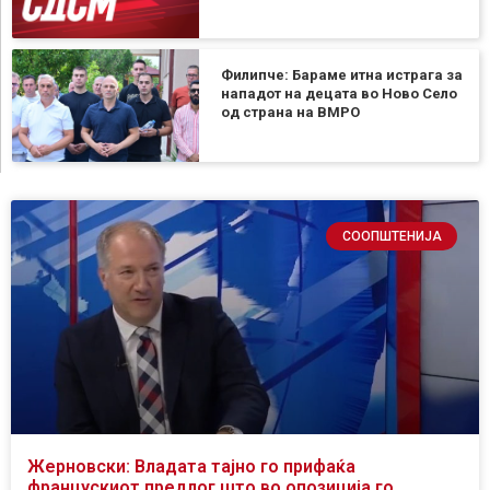
Филипче: Бараме итна истрага за
нападот на децата во Ново Село
од страна на ВМРО
СООПШТЕНИЈА
Жерновски: Владата тајно го прифаќа
францускиот предлог што во опозиција го