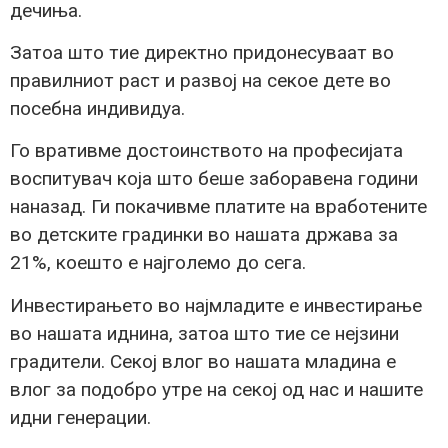
дечиња.
Затоа што тие директно придонесуваат во
правилниот раст и развој на секое дете во
посебна индивидуа.
Го вративме достоинството на професијата
воспитувач која што беше заборавена години
наназад. Ги покачивме платите на вработените
во детските градинки во нашата држава за
21%, коешто е најголемо до сега.
Инвестирањето во најмладите е инвестирање
во нашата иднина, затоа што тие се нејзини
градители. Секој влог во нашата младина е
влог за подобро утре на секој од нас и нашите
идни генерации.