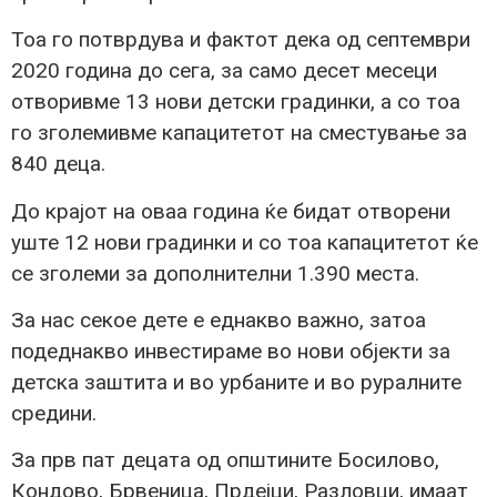
Тоа го потврдува и фактот дека од септември
2020 година до сега, за само десет месеци
отворивме 13 нови детски градинки, а со тоа
го зголемивме капацитетот на сместување за
840 деца.
До крајот на оваа година ќе бидат отворени
уште 12 нови градинки и со тоа капацитетот ќе
се зголеми за дополнителни 1.390 места.
За нас секое дете е еднакво важно, затоа
подеднакво инвестираме во нови објекти за
детска заштита и во урбаните и во руралните
средини.
За прв пат децата од општините Босилово,
Кондово, Брвеница, Прдејци, Разловци, имаат