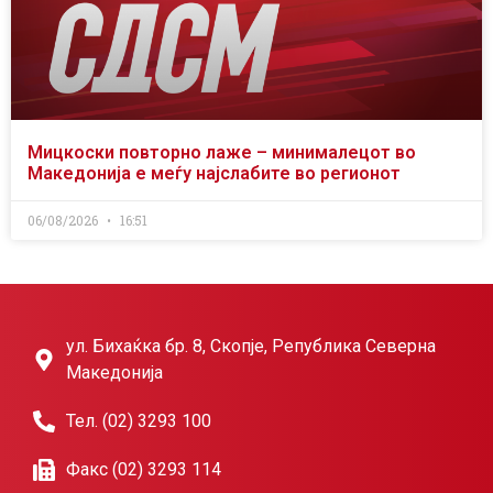
Мицкоски повторно лаже – минималецот во
Македонија е меѓу најслабите во регионот
06/08/2026
16:51
ул. Бихаќка бр. 8, Скопје, Република Северна
Македонија
Тел. (02) 3293 100
Факс (02) 3293 114