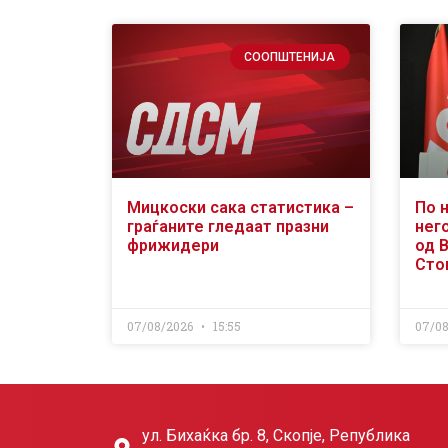
СООПШТЕНИЈА
Мицкоски сака статистика –
По 
граѓаните гледаат празни
него
фрижидери
од 
Сто
07/08/2026
15:55
07/0
ул. Бихаќка бр. 8, Скопје, Република