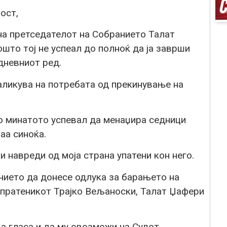
ост,
а претседателот на Собранието Талат
ошто тој не успеал до полноќ да ја заврши
дневниот ред.
аликува на потребата од прекинување на
во минатото успевал да менаџира седници
аа синоќа.
 навреди од моја страна упатени кон него.
нието да донесе одлука за барањето на
 пратеникот Трајко Вељаноски, Талат Џафери
а гласа и да му овозможи на Судот