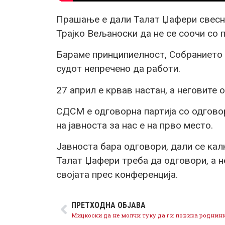
Прашање е дали Талат Џафери свес
Трајко Вељаноски да не се соочи со 
Бараме принципиелност, Собранието 
судот непречено да работи.
27 април е крвав настан, а неговите
СДСМ е одговорна партија со одгово
на јавноста за нас е на прво место.
Јавноста бара одговори, дали се кал
Талат Џафери треба да одговори, а н
својата прес конференција.
ПРЕТХОДНА ОБЈАВА