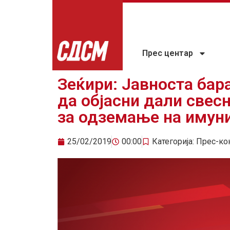
Прес центар
Зеќири: Јавноста бар
да објасни дали свес
за одземање на имун
25/02/2019
00:00
Категорија:
Прес-ко