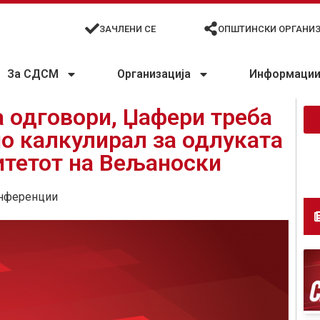
ЗАЧЛЕНИ СЕ
ОПШТИНСКИ ОРГАНИ
За СДСМ
Организација
Информации 
а одговори, Џафери треба
но калкулирал за одлуката
итетот на Вељаноски
нференции