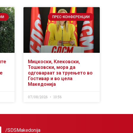
ИИ
ПРЕС-КОНФЕРЕНЦИИ
ите
Мицкоски, Клековски,
Тошковски, мора да
се
одговараат за труењето во
Гостивар и во цела
Македонија
07/08/2026
10:56
/SDSMakedonija