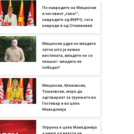
По навредите на Мицкоски
и неговиот „талог“,
навредите од ВМРО, сега
навреди и од Стоилковиќ
Мицкоски удри по младите
затоа што ја кажаа
вистината, младите не се
плашат- младите ќе
победат!
Мицкоски, Клековски,
Тошковски, мора да
одговараат за труењето во
Гостивар и во цела
Македонија
Отруена е цела Македонија
а никој од власта не