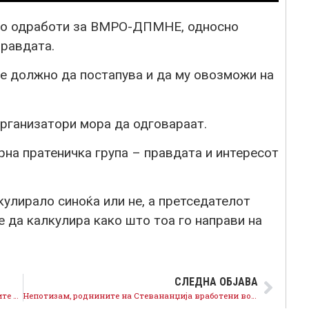
но одработи за ВМРО-ДПМНЕ, односно
правдата.
е должно да постапува и да му овозможи на
 организатори мора да одговараат.
рна пратеничка група – правдата и интересот
кулирало синоќа или не, а претседателот
е да калкулира како што тоа го направи на
СЛЕДНА ОБЈАВА
Мицкоски да не молчи туку да ги повика роднините од ЕЛЕМ турс и јавната администрација да се повлечат од работните места
Непотизам, роднините на Стевананџија вработени во државни институции, Мицкоски да ги повика да се повлечат од работните места