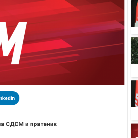
inkedIn
на СДСМ и пратеник