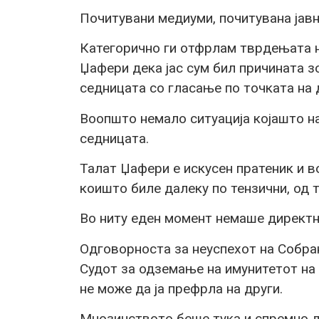
Почитувани медиуми, почитувана јавн
Категорично ги отфрлам тврдењата н
Џафери дека јас сум бил причината з
седницата со гласање по точката на 
Воопшто немало ситуација којашто н
седницата.
Талат Џафери е искусен пратеник и 
коишто биле далеку по тензични, од т
Во ниту еден момент немаше директни
Одговорноста за неуспехот на Собра
Судот за одземање на имунитетот на
не може да ја префрла на други.
Мнозинството беше тука и спремно д