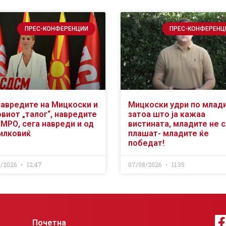
ПРЕС-КОНФЕРЕНЦИИ
ПРЕС-КОНФЕРЕНЦ
навредите на Мицкоски и
Мицкоски удри по млад
виот „талог“, навредите
затоа што ја кажаа
ВМРО, сега навреди и од
вистината, младите не 
илковиќ
плашат- младите ќе
победат!
8/2026
12:47
07/08/2026
11:35
Почетна