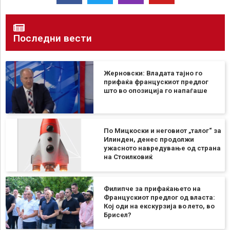
Последни вести
Жерновски: Владата тајно го
прифаќа францускиот предлог
што во опозиција го напаѓаше
По Мицкоски и неговиот „талог“ за
Илинден, денес продолжи
ужасното навредување од страна
на Стоилковиќ
Филипче за прифаќањето на
Францускиот предлог од власта:
Кој оди на екскурзија во лето, во
Брисел?