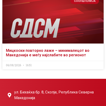
СООПШТЕНИЈА
Мицкоски повторно лаже – минималецот во
Македонија е меѓу најслабите во регионот
06/08/2026
16:51
ул. Бихаќка бр. 8, Скопје, Република Северна
Македонија