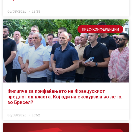
06/08/2026
19:39
ПРЕС-КОНФЕРЕНЦИИ
Филипче за прифаќањето на Францускиот
предлог од власта: Кој оди на екскурзија во лето,
во Брисел?
06/08/2026
16:52