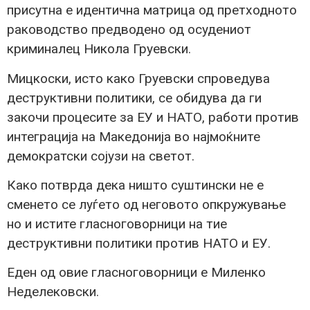
присутна е идентична матрица од претходното
раководство предводено од осудениот
криминалец Никола Груевски.
Мицкоски, исто како Груевски спроведува
деструктивни политики, се обидува да ги
закочи процесите за ЕУ и НАТО, работи против
интеграција на Македонија во најмоќните
демократски сојузи на светот.
Како потврда дека ништо суштински не е
сменето се луѓето од неговото опкружување
но и истите гласноговорници на тие
деструктивни политики против НАТО и ЕУ.
Еден од овие гласноговорници е Миленко
Неделековски.