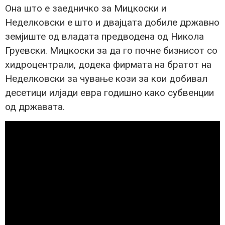
Она што е заедничко за Мицкоски и
Неделковски e што и двајцата добиле државно
земјиште од владата предводена од Никола
Груевски. Мицкоски за да го почне бизнисот со
хидроцентрали, додека фирмата на братот на
Неделковски за чување кози за кои добивал
десетици илјади евра годишно како субвенции
од државата.