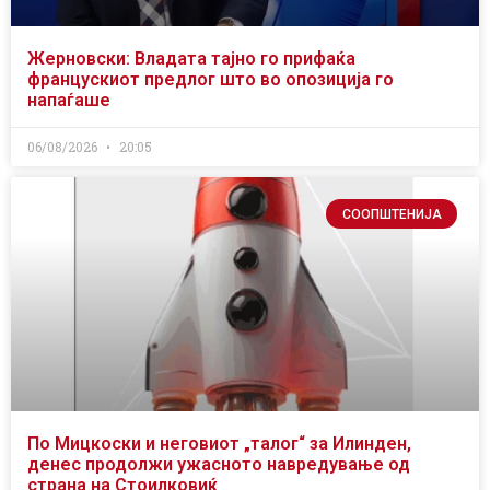
Жерновски: Владата тајно го прифаќа
францускиот предлог што во опозиција го
напаѓаше
06/08/2026
20:05
СООПШТЕНИЈА
По Мицкоски и неговиот „талог“ за Илинден,
денес продолжи ужасното навредување од
страна на Стоилковиќ