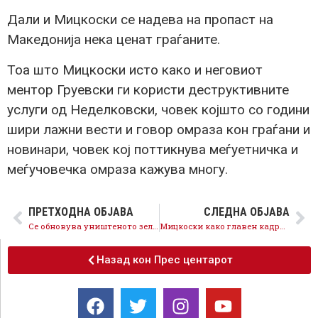
Дали и Мицкоски се надева на пропаст на
Македонија нека ценат граѓаните.
Тоа што Мицкоски исто како и неговиот
ментор Груевски ги користи деструктивните
услуги од Неделковски, човек којшто со години
шири лажни вести и говор омраза кон граѓани и
новинари, човек кој поттикнува меѓуетничка и
меѓучовечка омраза кажува многу.
ПРЕТХОДНА ОБЈАВА
СЛЕДНА ОБЈАВА
Се обновува уништеното зеленило, се менува нееколошкиот начин на греење, се набавуваат еко автобуси
Мицкоски како главен кадровик на Никола Груевски признава дека е анти НАТО и анти ЕУ
Назад кон Прес центарот