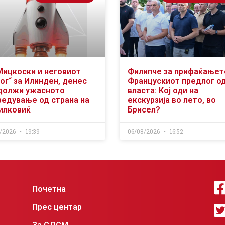
Мицкоски и неговиот
Филипче за прифаќањет
ог“ за Илинден, денес
Францускиот предлог о
должи ужасното
власта: Кој оди на
редување од страна на
екскурзија во лето, во
илковиќ
Брисел?
/2026
19:39
06/08/2026
16:52
Почетна
Прес центар