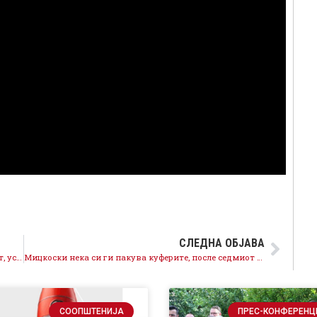
СЛЕДНА ОБЈАВА
Каматата веќе не смее да биде повисока од долгот, усвоени измените на Законот за облигациони односи
Мицкоски нека си ги пакува куферите, после седмиот изборен пораз по ред, нема да го примат ниту во Белиот дворец
СООПШТЕНИЈА
ПРЕС-КОНФЕРЕНЦ