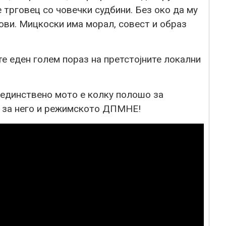
 трговец со човечки судбини. Без око да му
ови. Мицкоски има морал, совест и образ
те еден голем пораз на претстојните локални
 единствено мото е колку полошо за
о за него и режимското ДПМНЕ!