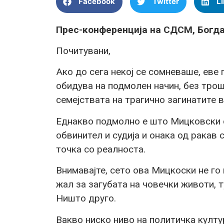
Facebook
Twitter
L
Прес-конференција на СДСМ, Богда
Почитувани,
Ако до сега некој се сомневаше, еве 
обидува на подмолен начин, без трош
семејствата на трагично загинатите 
Еднакво подмолно е што Мицковски с
обвинител и судија и онака од ракав
точка со реалноста.
Внимавајте, сето ова Мицкоски не го
жал за загубата на човечки животи, т
Ништо друго.
Вакво ниско ниво на политичка култу