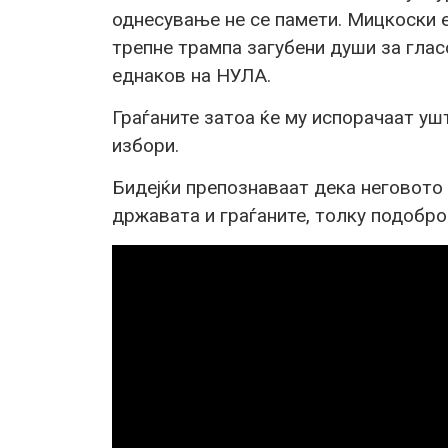
однесување не се памети. Мицкоски е
трепне трампа загубени души за глас
еднаков на НУЛА.
Граѓаните затоа ќе му испорачаат уш
избори.
Бидејќи препознаваат дека неговото
државата и граѓаните, толку подобр