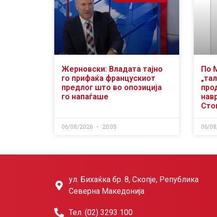
Жерновски: Владата тајно
По 
го прифаќа францускиот
„тал
предлог што во опозиција
про
го напаѓаше
нав
Сто
06/08/2026
20:05
06/08
ул. Бихаќка бр. 8, Скопје, Република
Северна Македонија
Тел. (02) 3293 100