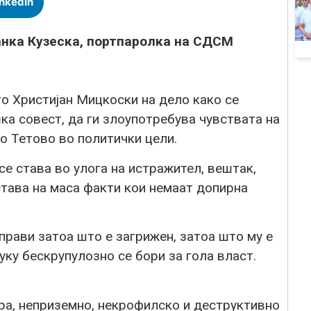
inkedIn
нка Кузеска, портпаролка на СДСМ
го Христијан Мицкоски на дело како се
ка совест, да ги злоупотребува чувствата на
во Тетово во политички цели.
е става во улога на истражител, вештак,
 става на маса факти кои немаат допирна
 прави затоа што е загрижен, затоа што му е
уку бескрупулозно се бори за гола власт.
ра, неприземно, некрофилско и деструктивно