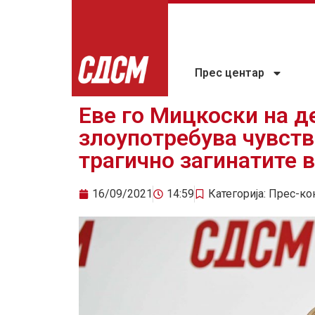
Прес центар
Еве го Мицкоски на д
злоупотребува чувств
трагично загинатите 
16/09/2021
14:59
Категорија:
Прес-ко