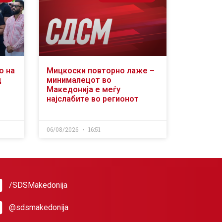
о на
Мицкоски повторно лаже –
д
минималецот во
Македонија е меѓу
најслабите во регионот
06/08/2026
16:51
/SDSMakedonija
@sdsmakedonija