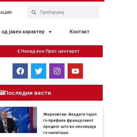
ЗАЦИИ
од јавен карактер
Контакт
Назад кон Прес центарот
Последни вести
Жерновски: Владата тајно
го прифаќа францускиот
предлог што во опозиција
го напаѓаше