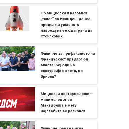
По Мицкоски и неговиот
„талог“ за Илинден, денес
продолжи ужасното
навредување од страна на
Стоилковиќ
Филипче за прифаќањето на
Францускиот предлог од
власта: Кој оди на
екскурзија во лето, во
Брисел?
Мицкоски повторно лаже –
минималецот во
Македонија е меѓу
најслабите во регионот
Филипче: Бараме итна