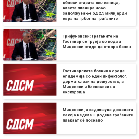
обнови старата железница,
власта планира ново
задолжување од 2,5 милијарди
евра на грбот на граѓаните
Трифуновски: Граѓаните на
Гостивар се труеја со вода а
Мицкоски отиде да отвора базен
Гостиварската болница среде
епидемија со еден инфектолог,
дерматолози на дежурство, а
Мицкоски и Клековски на
екскурзија
Мицкоски ја задолжува државата
секоја недела – додека граѓаните
плаќаат сѐ поскапо