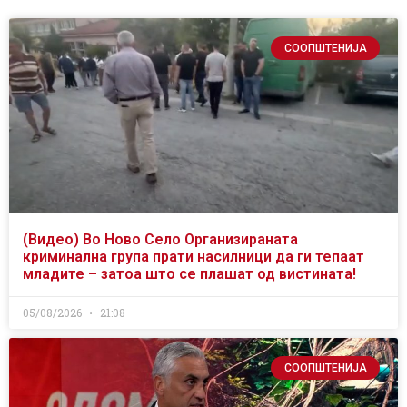
СООПШТЕНИЈА
(Видео) Во Ново Село Организираната
криминална група прати насилници да ги тепаат
младите – затоа што се плашат од вистината!
05/08/2026
21:08
СООПШТЕНИЈА