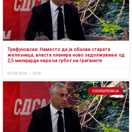
Трифуновски: Наместо да ја обнови старата
железница, власта планира ново задолжување од
2,5 милијарди евра на грбот на граѓаните
05/08/2026
20:56
СООПШТЕНИЈА