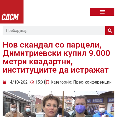
Нов скандал со парцели,
Димитриевски купил 9.000
метри квадартни,
институциите да истражат
14/10/2021
15:31
Категорија:
Прес-конференции