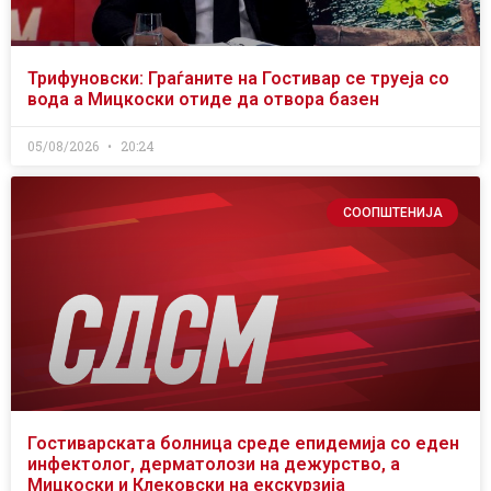
Трифуновски: Граѓаните на Гостивар се труеја со
вода а Мицкоски отиде да отвора базен
05/08/2026
20:24
СООПШТЕНИЈА
Гостиварската болница среде епидемија со еден
инфектолог, дерматолози на дежурство, а
Мицкоски и Клековски на екскурзија