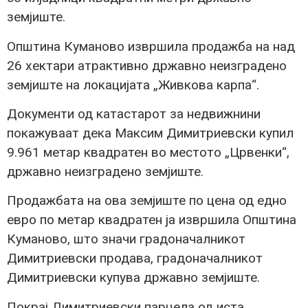
земјиште.
Општина Куманово извршила продажба на над
26 хектари атрактивно државно неизградено
земјиште на локацијата „Живкова карпа“.
Документи од катастарот за недвижнини
покажуваат дека Максим Димитриевски купил
9.961 метар квадратен во местото „Црвенки“,
државно неизградено земјиште.
Продажбата на ова земјиште по цена од едно
евро по метар квадратен ја извршила Општина
Куманово, што значи градоначалникот
Димитриевски продава, градоначалникот
Димитриевски купува државно земјиште.
Покрај Димитриевски парцела од иста