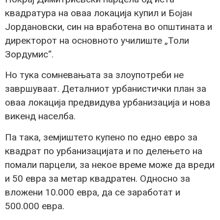
квадратура на оваа локација купил и Бојан
Јордановски, син на вработена во општината и
директорот на основното училиште „Толи
Зордумис“.
Но тука сомневањата за злоупотреби не
завршуваат. Деталниот урбанистички план за
оваа локација предвидува урбанизација и нова
викенд населба.
Па така, земјиштето купено по едно евро за
квадрат по урбанизацијата и по делењето на
помали парцели, за некое време може да вреди
и 50 евра за метар квадратен. Односно за
вложени 10.000 евра, да се заработат и
500.000 евра.