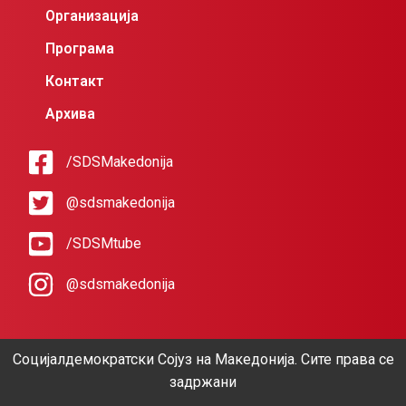
Организација
Програма
Контакт
Архива
/SDSMakedonija
@sdsmakedonija
/SDSMtube
@sdsmakedonija
Социјалдемократски Сојуз на Македонија. Сите права се
задржани