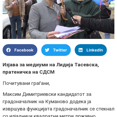
Facebook
Twitter
LinkedIn
Изјава за медиуми на Лидија Тасевска,
пратеничка на СДСМ
Почитувани граѓани,
Максим Димитриевски кандидатот за
градоначалник на Куманово додека ја
извршува функцијата градоначалник се стекнал
со илјадници квадратни метри државно