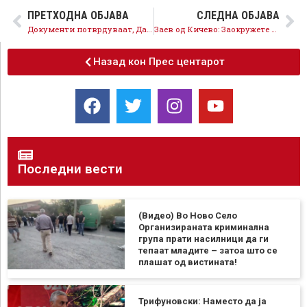
ПРЕТХОДНА ОБЈАВА
СЛЕДНА ОБЈАВА
Документи потврдуваат, Данела била управител кога нејзината фирма направила долг за струја од 54.000 евра
Заев од Кичево: Заокружете 12 за развој и напредок на општините, да не дозволиме блокади од ВМРО-ДПМНЕ
Назад кон Прес центарот
Последни вести
(Видео) Во Ново Село
Организираната криминална
група прати насилници да ги
тепаат младите – затоа што се
плашат од вистината!
Трифуновски: Наместо да ја