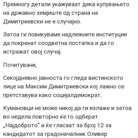
Премногу детали укажуваат дека купувањето
на државно земјиште од страна на
Димитриевски не е случајно.
Затоа ги повикуваме надлежните институции
да покренат соодветна постапка и да го
истражат овој случај.
Почитувани,
Секојдневно јавноста го гледа вистинското
лице на Максим Димитриевски кој лажно се
претставува како социјалдемократ.
Кумановци не може никој да ги излаже и затоа
во недела повторно ќе го одберат
„Најдоброто“ и ќе гласаат за број 12 за
кандидатот за градоначалник Оливер