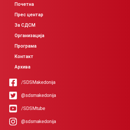
Почетна
Прес центар
За СДСМ
Организација
Програма
Контакт
Архива
/SDSMakedonija
@sdsmakedonija
/SDSMtube
@sdsmakedonija