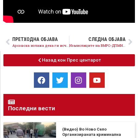
ПРЕТХОДНА ОБЈАВА
СЛЕДНА ОБЈАВА
Арсовска излажа дека ги исчистила депониите, диви депонии никнуваат низ сите скопски општини
Измислиците на ВМРО-ДПМНЕ не можат да ја прикријат деструктивноста и неработењето на нивните градоначалници
Назад кон Прес центарот
Последни вести
(Видео) Во Ново Село
Организираната криминална