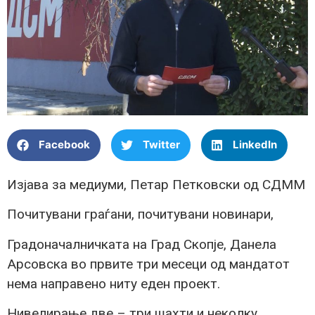
Facebook
Twitter
LinkedIn
Изјава за медиуми, Петар Петковски од СДММ
Почитувани граѓани, почитувани новинари,
Градоначалничката на Град Скопје, Данела
Арсовска во првите три месеци од мандатот
нема направено ниту еден проект.
Нивелирање две – три шахти и неколку