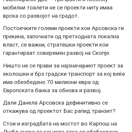
мобилни тоалети не се проекти ниту имаа
врска со развојот на градот.
Постоечките големи проекти кои Арсовска ги
прекина, започнати од претходната локална
власт, се важни, стратешки проекти кои
гарантираат соверемен развој на Скопје.
Ништо не се прави за најзначајниот проект за
еколошки и брз градски транспорт за кој веќе
има обезбедено 70 милиони евра од
Европската банка за обнова и развој.
Дали Данела Арсовска дефинитивно се
откажува од проектот Бас рапид транзит?
Стои и изградбата на мостот во Карпош на
Љубљанска за кој исто така се обебзедени