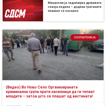
Мицкоски ја задолжува државата
секоја недела – додека граѓаните
плаќаат сѐ поскапо
СООПШТЕНИЈА
(Видео) Во Ново Село Организираната
криминална група прати насилници да ги тепаат
младите – затоа што се плашат од вистината!