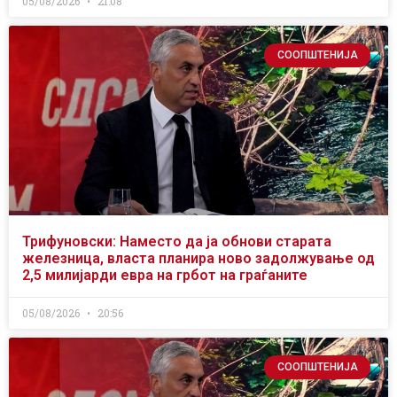
05/08/2026
21:08
СООПШТЕНИЈА
Трифуновски: Наместо да ја обнови старата
железница, власта планира ново задолжување од
2,5 милијарди евра на грбот на граѓаните
05/08/2026
20:56
СООПШТЕНИЈА