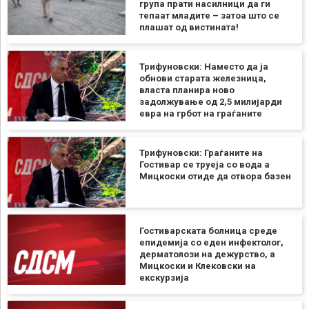
група прати насилници да ги
тепаат младите – затоа што се
плашат од вистината!
Трифуновски: Наместо да ја
обнови старата железница,
власта планира ново
задолжување од 2,5 милијарди
евра на грбот на граѓаните
Трифуновски: Граѓаните на
Гостивар се труеја со вода а
Мицкоски отиде да отвора базен
Гостиварската болница среде
епидемија со еден инфектолог,
дерматолози на дежурство, а
Мицкоски и Клековски на
екскурзија