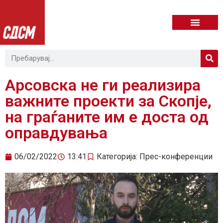
Арсовска не ги реализира
важните проекти за Скопје,
на граѓаните им е доста од
оправдувања
06/02/2022
13:41
Категорија:
Прес-конференции