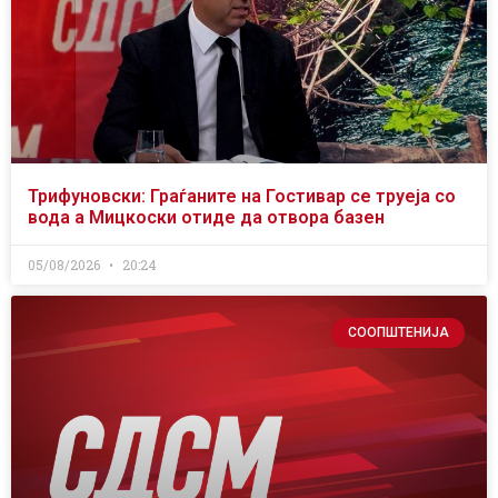
Трифуновски: Граѓаните на Гостивар се труеја со
вода а Мицкоски отиде да отвора базен
05/08/2026
20:24
СООПШТЕНИЈА