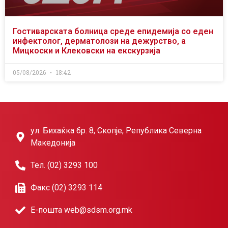
Гостиварската болница среде епидемија со еден
инфектолог, дерматолози на дежурство, а
Мицкоски и Клековски на екскурзија
05/08/2026
18:42
ул. Бихаќка бр. 8, Скопје, Република Северна
Македонија
Тел. (02) 3293 100
Факс (02) 3293 114
Е-пошта web@sdsm.org.mk