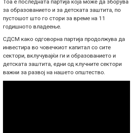
Тоа е последната партија која може да зборува
за образованието и за детската заштита, по
пустошот што го стори за време на 11
годишното владеење.
СДСМ како одговорна партија продолжува да
инвестира во човечкиот капитал со сите
сектори, вклучувајќи ги и образованието и
детската заштита, едни од клучните сектори
важни за развој на нашето општество.