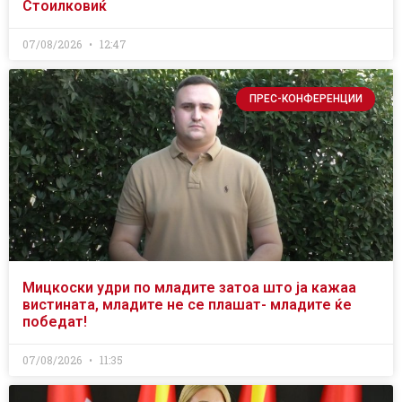
Стоилковиќ
07/08/2026
12:47
ПРЕС-КОНФЕРЕНЦИИ
Мицкоски удри по младите затоа што ја кажаа
вистината, младите не се плашат- младите ќе
победат!
07/08/2026
11:35