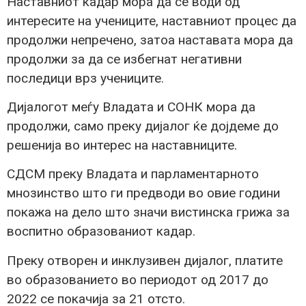
Наставниот кадар мора да се води од
интересите на учениците, наставниот процес да
продолжи непречено, затоа наставата мора да
продолжи за да се избегнат негативни
последици врз учениците.
Дијалогот меѓу Владата и СОНК мора да
продолжи, само преку дијалог ќе дојдеме до
решенија во интерес на наставниците.
СДСМ преку Владата и парламентарното
мнозинство што ги предводи во овие години
покажа на дело што значи вистинска грижа за
воспитно образованиот кадар.
Преку отворен и инклузивен дијалог, платите
во образованието во периодот од 2017 до
2022 се покачија за 21 отсто.