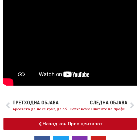
ПРЕТХОДНА ОБЈАВА
СЛЕДНА ОБЈАВА
Арсовска да не се крие, да објави каде завршија 220.000 евра за финансирање проекти од културата
Велковски: Платите на професорите ги покачивме за над 20 отсто, од 2011 до 2016 година пораснале само 4 отсто
Назад кон Прес центарот