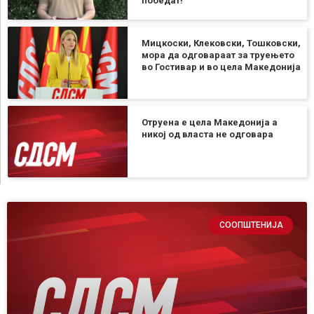
победат!
Мицкоски, Клековски, Тошковски,
мора да одговараат за труењето
во Гостивар и во цела Македонија
Отруена е цела Македонија а
никој од власта не одговара
СООПШТЕНИЈА