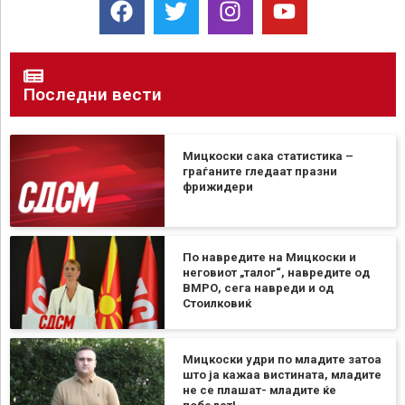
Последни вести
Мицкоски сака статистика –
граѓаните гледаат празни
фрижидери
По навредите на Мицкоски и
неговиот „талог“, навредите од
ВМРО, сега навреди и од
Стоилковиќ
Мицкоски удри по младите затоа
што ја кажаа вистината, младите
не се плашат- младите ќе