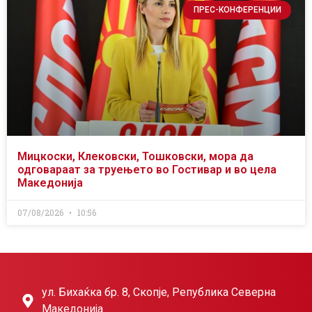
ПРЕС-КОНФЕРЕНЦИИ
Мицкоски, Клековски, Тошковски, мора да
одговараат за труењето во Гостивар и во цела
Македонија
07/08/2026
10:56
ул. Бихаќка бр. 8, Скопје, Република Северна
Македонија