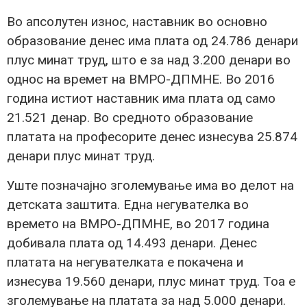
Во апсолутен износ, наставник во основно
образование денес има плата од 24.786 денари
плус минат труд, што е за над 3.200 денари во
однос на времет на ВМРО-ДПМНЕ. Во 2016
година истиот наставник има плата од само
21.521 денар. Во средното образование
платата на професорите денес изнесува 25.874
денари плус минат труд.
Уште позначајно зголемување има во делот на
детската заштита. Една негувателка во
времето на ВМРО-ДПМНЕ, во 2017 година
добивала плата од 14.493 денари. Денес
платата на негувателката е покачена и
изнесува 19.560 денари, плус минат труд. Тоа е
зголемување на платата за над 5.000 денари.