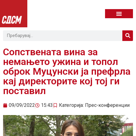
Сопствената вина за
немањето ужина и топол
оброк Муцунски ја префрла
кај директорите кој тој ги
поставил
09/09/2022
15:43
Категорија:
Прес-конференции