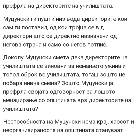
префрла на директорите на училиштата.
Муцунски ги пушти низ вода директорите кои
сам ги поставил, од кои тројца се в.д.
директори што се директно назначени од
негова страна и само со негов потпис.
Доколу Муцунски смета дека директорите на
училиштата се виновни за немањето ужина и
топол оброк во училиштата, тогаш зошто не
побара нивна смена? Зошто Муцунски ја
префрла својата одговорност за лошото
менаџирање со општината врз директорите на
училиштата?
Неспособноста на Муцунски нема крај, хаосот и
неорганизираноста на општината стануваат