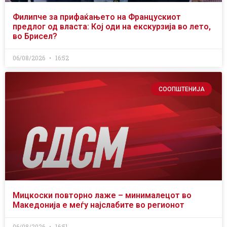
Филипче за прифаќањето на Францускиот
предлог од власта: Кој оди на екскурзија во лето,
во Брисел?
06/08/2026
16:52
СООПШТЕНИЈА
Мицкоски повторно лаже – минималецот во
Македонија е меѓу најслабите во регионот
06/08/2026
16:51