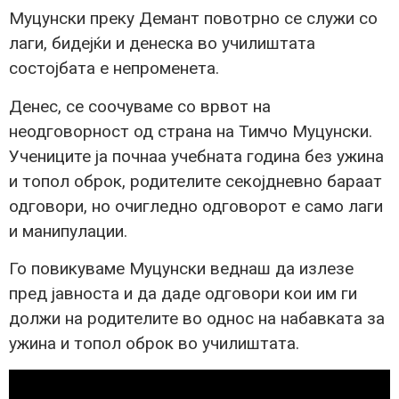
Муцунски преку Демант повотрно се служи со
лаги, бидејќи и денеска во училиштата
состојбата е непроменета.
Денес, се соочуваме со врвот на
неодговорност од страна на Тимчо Муцунски.
Учениците ја почнаа учебната година без ужина
и топол оброк, родителите секојдневно бараат
одговори, но очигледно одговорот е само лаги
и манипулации.
Го повикуваме Муцунски веднаш да излезе
пред јавноста и да даде одговори кои им ги
должи на родителите во однос на набавката за
ужина и топол оброк во училиштата.