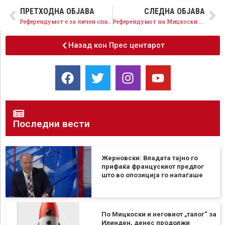
ПРЕТХОДНА ОБЈАВА
СЛЕДНА ОБЈАВА
Референдумот е за личен спас на фотелјата на Мицкоски, процеси против ЕУ се осудени на неуспех
Референдумот на Мицкоски против ЕУ е обид за уназадување на државата
Назад кон Прес центарот
Последни вести
Жерновски: Владата тајно го
прифаќа францускиот предлог
што во опозиција го напаѓаше
По Мицкоски и неговиот „талог“ за
Илинден, денес продолжи