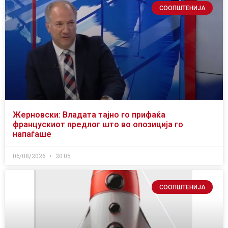
СООПШТЕНИЈА
Жерновски: Владата тајно го прифаќа
францускиот предлог што во опозиција го
напаѓаше
06/08/2026
20:05
СООПШТЕНИЈА