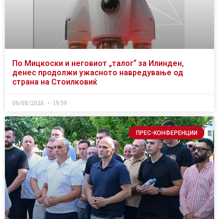
По Мицкоски и неговиот „талог“ за Илинден,
денес продолжи ужасното навредување од
страна на Стоилковиќ
06/08/2026
19:39
ПРЕС-КОНФЕРЕНЦИИ