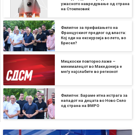
ужасното навредување од страна
на Стоилковиќ
Филипче за прифаќањето на
Францускиот предлог од власта:
Кој оди на екскурзија во лето, во
Брисел?
Мицкоски повторно лаже –
минималецот во Македонија е
меѓу најслабите во регионот
Филипче: Бараме итна истрага за
нападот на децата во Ново Село
од страна на ВМРО