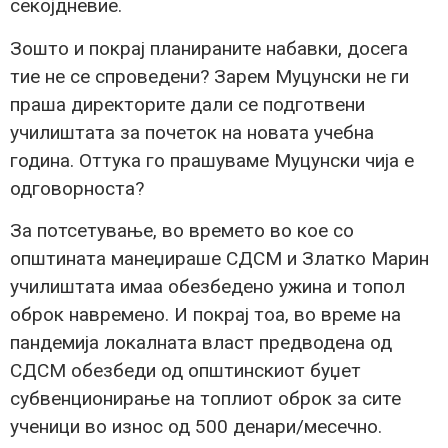
секојдневие.
Зошто и покрај планираните набавки, досега
тие не се спроведени? Зарем Муцунски не ги
праша директорите дали се подготвени
училиштата за почеток на новата учебна
година. Оттука го прашуваме Муцунски чија е
одговорноста?
За потсетување, во времето во кое со
општината манеџираше СДСМ и Златко Марин
училиштата имаа обезбедено ужина и топол
оброк навремено. И покрај тоа, во време на
пандемија локалната власт предводена од
СДСМ обезбеди од општинскиот буџет
субвенционирање на топлиот оброк за сите
ученици во износ од 500 денари/месечно.