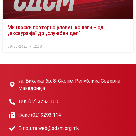
Мицкоски повторно уловен во лаги – од
„екскурзија“ до „службен дел“
08/08/2026
12:55
ул. Бихаќка бр. 8, Скопје, Република Северна
Македонија
Тел. (02) 3293 100
Факс (02) 3293 114
Е-пошта web@sdsm.org.mk