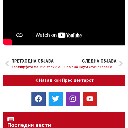
ПРЕТХОДНА ОБЈАВА
СЛЕДНА ОБЈАВА
Коалицијата на Мицкоски, Арсовска и Левица не презема ништо за загадениот воздух во Скопје
Само за Наум Стоилковски од коалицијата лепливи прсти, ексклузивно видео од гласањето за Буџетот на Град Скопје
Назад кон Прес центарот
Последни вести