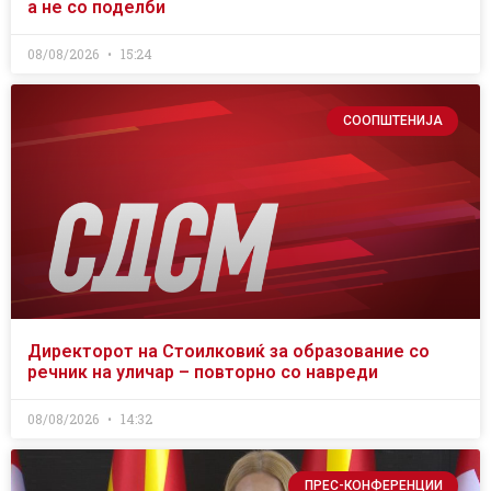
а не со поделби
08/08/2026
15:24
СООПШТЕНИЈА
Директорот на Стоилковиќ за образование со
речник на уличар – повторно со навреди
08/08/2026
14:32
ПРЕС-КОНФЕРЕНЦИИ