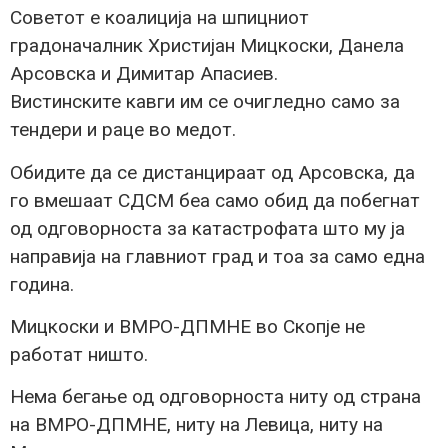
Советот е коалиција на шпицниот
градоначалник Христијан Мицкоски, Данела
Арсовска и Димитар Апасиев.
Вистинските кавги им се очигледно само за
тендери и раце во медот.
Обидите да се дистанцираат од Арсовска, да
го вмешаат СДСМ беа само обид да побегнат
од одговорноста за катастрофата што му ја
направија на главниот град и тоа за само една
година.
Мицкоски и ВМРО-ДПМНЕ во Скопје не
работат ништо.
Нема бегање од одговорноста ниту од страна
на ВМРО-ДПМНЕ, ниту на Левица, ниту на