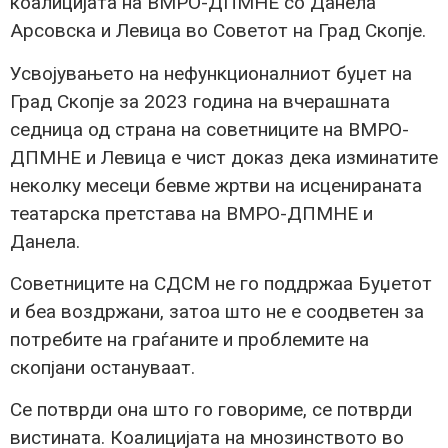
коалицијата на ВМРО-ДПМНЕ со Данела
Арсовска и Левица во Советот на Град Скопје.
Усвојувањето на нефункционалниот буџет на
Град Скопје за 2023 година на вчерашната
седница од страна на советниците на ВМРО-
ДПМНЕ и Левица е чист доказ дека изминатите
неколку месеци бевме жртви на исценираната
театарска претстава на ВМРО-ДПМНЕ и
Данела.
Советниците на СДСМ не го поддржаа Буџетот
и беа воздржани, затоа што не е соодветен за
потребите на граѓаните и проблемите на
скопјани остануваат.
Се потврди она што го говориме, се потврди
вистината. Коалицијата на мнозинството во