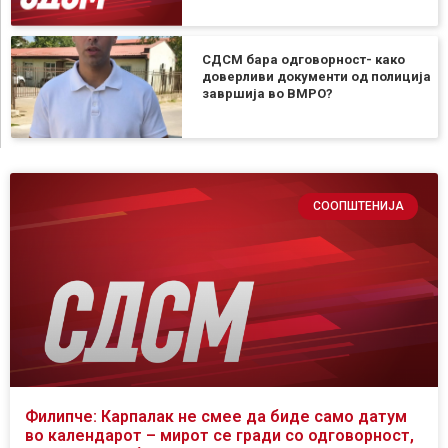
СДСМ бара одговорност- како
доверливи документи од полиција
завршија во ВМРО?
СООПШТЕНИЈА
Филипче: Карпалак не смее да биде само датум
во календарот – мирот се гради со одговорност,