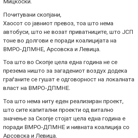
Мицкоски.
Почитувани скопјани,
Хаосот со јавниот превоз, тоа што нема
автобуси, што не возат приватниците, што ЈСП
тоне во долгови е поради коалицијата на
ВМРО-ДПМНЕ, Арсовска и Левица.
Тоа што во Скопје цела една година не се
презема ништо за загадениот воздух додека
граѓаните се гушат е одговорност на локалната
власт на ВМРО-ДПМНЕ.
Тоа што нема ниту еден реализиран проект,
што сите капитални проекти од витално
значење за Скопје стојат цела една година е
поради ВМРО-ДПМНЕ и нивната коалиција со
Арсовска и Левица.