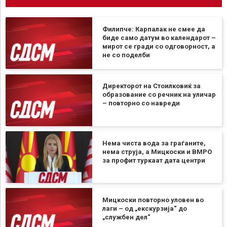
Филипче: Карпалак не смее да
биде само датум во календарот –
мирот се гради со одговорност, а
не со поделби
Директорот на Стоилковиќ за
образование со речник на уличар
– повторно со навреди
Нема чиста вода за граѓаните,
нема струја, а Мицкоски и ВМРО
за профит туркаат дата центри
Мицкоски повторно уловен во
лаги – од „екскурзија“ до
„службен дел“