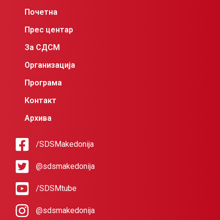
Почетна
Прес центар
За СДСМ
Организација
Програма
Контакт
Архива
/SDSMakedonija
@sdsmakedonija
/SDSMtube
@sdsmakedonija