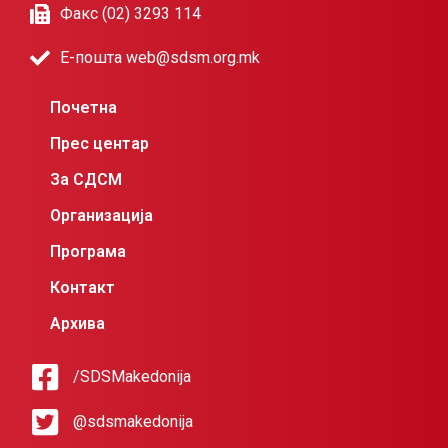
Факс (02) 3293 114
Е-пошта web@sdsm.org.mk
Почетна
Прес центар
За СДСМ
Организација
Програма
Контакт
Архива
/SDSMakedonija
@sdsmakedonija