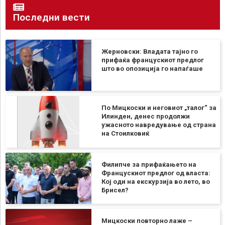
Последни вести
Жерновски: Владата тајно го
прифаќа францускиот предлог
што во опозиција го напаѓаше
По Мицкоски и неговиот „талог“ за
Илинден, денес продолжи
ужасното навредување од страна
на Стоилковиќ
Филипче за прифаќањето на
Францускиот предлог од власта:
Кој оди на екскурзија во лето, во
Брисел?
Мицкоски повторно лаже –