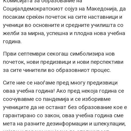
Комисијата за образование на
Социјалдемократскиот сојуз на Македонија, да
посакам среќен почеток на сите наставници и
ученици во основните и средните училишта со
желби за мирна, успешна и плодна нова учебна
година.
Први септември секогаш симболизира нов
почеток, нови предизвици и нови перспективи
за сите чинители во образовниот процес.
Сите ние се наоѓаме пред многу предизвици
оваа учебна година! Ако пред некоја година се
соочувавме со пандемија и се изборивме
учениците да не останат без образование кое е
гарантирано со закон, оваа учебна година сме
мета на разните дезинформации и шпекулации,