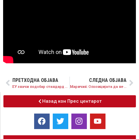
ПРЕТХОДНА ОБЈАВА
СЛЕДНА ОБЈАВА
ЕУ значи подобар стандард на народот, блокадата на Мицкоски е против народот
Маричиќ: Опозицијата да не бара изговори за да чекаме, треба да одиме напред што побрзо, во ЕУ до 2030 година
Назад кон Прес центарот