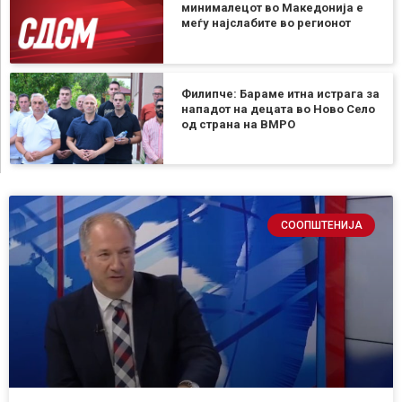
минималецот во Македонија е
меѓу најслабите во регионот
Филипче: Бараме итна истрага за
нападот на децата во Ново Село
од страна на ВМРО
СООПШТЕНИЈА