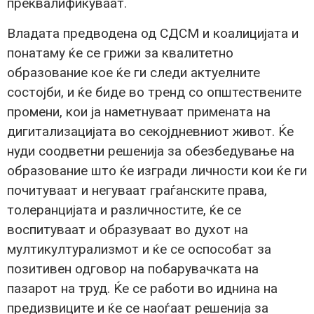
преквалификуваат.
Владата предводена од СДСМ и коалицијата и
понатаму ќе се грижи за квалитетно
образование кое ќе ги следи актуелните
состојби, и ќе биде во тренд со општествените
промени, кои ја наметнуваат примената на
дигитализацијата во секојдневниот живот. Ќе
нуди соодветни решенија за обезбедување на
образование што ќе изгради личности кои ќе ги
почитуваат и негуваат граѓанските права,
толеранцијата и различностите, ќе се
воспитуваат и образуваат во духот на
мултикултурализмот и ќе се оспособат за
позитивен одговор на побарувачката на
пазарот на труд. Ќе се работи во иднина на
предизвиците и ќе се наоѓаат решенија за