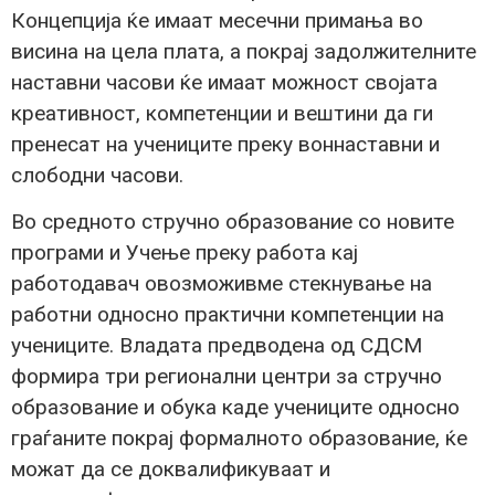
Концепција ќе имаат месечни примања во
висина на цела плата, а покрај задолжителните
наставни часови ќе имаат можност својата
креативност, компетенции и вештини да ги
пренесат на учениците преку воннаставни и
слободни часови.
Во средното стручно образование со новите
програми и Учење преку работа кај
работодавач овозможивме стекнување на
работни односно практични компетенции на
учениците. Владата предводена од СДСМ
формира три регионални центри за стручно
образование и обука каде учениците односно
граѓаните покрај формалното образование, ќе
можат да се доквалификуваат и