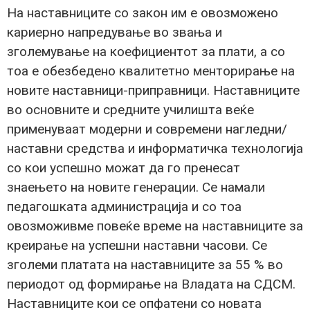
На наставниците со закон им е овозможено
кариерно напредување во звања и
зголемување на коефициентот за плати, а со
тоа е обезбедено квалитетно менторирање на
новите наставници-приправници. Наставниците
во основните и средните училишта веќе
применуваат модерни и современи нагледни/
наставни средства и информатичка технологија
со кои успешно можат да го пренесат
знаењето на новите генерации. Се намали
педагошката администрација и со тоа
овозможивме повеќе време на наставниците за
креирање на успешни наставни часови. Се
зголеми платата на наставниците за 55 % во
периодот од формирање на Владата на СДСМ.
Наставниците кои се опфатени со новата