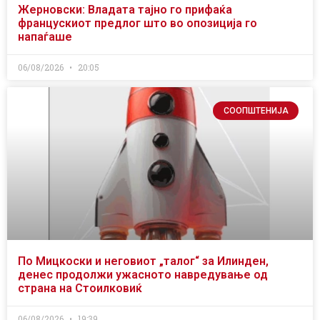
Жерновски: Владата тајно го прифаќа
францускиот предлог што во опозиција го
напаѓаше
06/08/2026
20:05
СООПШТЕНИЈА
По Мицкоски и неговиот „талог“ за Илинден,
денес продолжи ужасното навредување од
страна на Стоилковиќ
06/08/2026
19:39