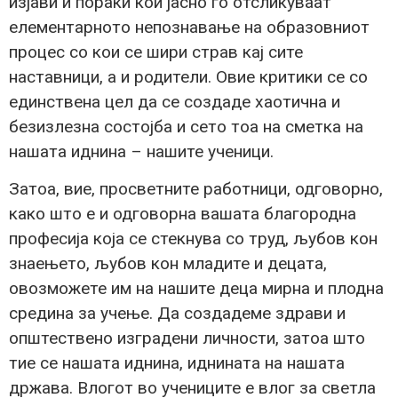
изјави и пораки кои јасно го отсликуваат
елементарното непознавање на образовниот
процес со кои се шири страв кај сите
наставници, а и родители. Овие критики се со
единствена цел да се создаде хаотична и
безизлезна состојба и сето тоа на сметка на
нашата иднина – нашите ученици.
Затоа, вие, просветните работници, одговорно,
како што е и одговорна вашата благородна
професија која се стекнува со труд, љубов кон
знаењето, љубов кон младите и децата,
овозможете им на нашите деца мирна и плодна
средина за учење. Да создадеме здрави и
општествено изградени личности, затоа што
тие се нашата иднина, иднината на нашата
држава. Влогот во учениците е влог за светла