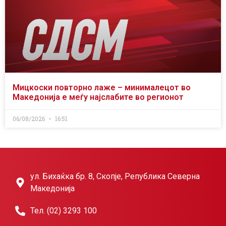
Мицкоски повторно лаже – минималецот во
Македонија е меѓу најслабите во регионот
06/08/2026
16:51
ул. Бихаќка бр. 8, Скопје, Република Северна
Македонија
Тел. (02) 3293 100