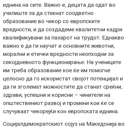
иднина на сите. Важно е, децата да одат во
училиште за да стекнат соодветно
образование во чекор со европските
вредности, и да создадеме квалитетни кадри
квалификувани за пазарот на трудот. Еднакво
важно е да ги научат и основните животни,
морални и етички вредности неопходни за
секојдневното функционирање. На учениците
им треба образование кое ќе им помогне
целосно да го искористат својот потенцијал и
да ги зголемат можностите да станат среќни,
здрави, успешни и корисни – чинители на
општествениот развој и промени кои ќе се
случуваат чекорејќи кон европската иднина.
Социјалдемократскиот сојуз на Македонија во