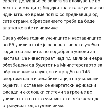
своето делување се залага за вложување во
децата и младите, бидејќи тоа е вложување во
иднината. Во време полно со предизвици од
сите страни, образованието треба да биде
алатка која ќе ги надмине.
Оваа учебна година учениците и наставниците
во 55 училишта ќе ја започнат новата учебна
година со значително подобрени услови за
настава. Се инвестираат над 4,5 милиони евра
обезбедени од буџетот на Министерството за
образование и наука, за изградба на 145
спортски сали и рехабилитација на училишни
објекти. Поставени се енергетски ефикасни
фасади и еколошки системи за греење во
училиштата со што училиштата веќе нема да
стравуваат од студени зими.