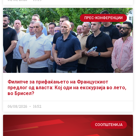
ПРЕС-КОНФЕРЕНЦИИ
Филипче за прифаќањето на Францускиот
предлог од власта: Кој оди на екскурзија во лето,
во Брисел?
06/08/2026
16:52
СООПШТЕНИЈА