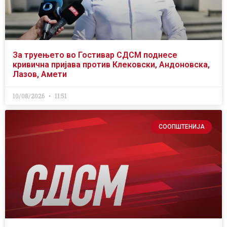
За труењето во Гостивар СДСМ поднесе
кривична пријава против Клековски, Андоновска,
Лазов, Амети
10/08/2026
11:51
СООПШТЕНИЈА