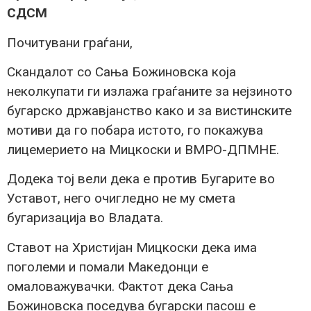
СДСМ
Почитувани граѓани,
Скандалот со Сања Божиновска која
неколкупати ги излажа граѓаните за нејзиното
бугарско државјанство како и за вистинските
мотиви да го побара истото, го покажува
лицемерието на Мицкоски и ВМРО-ДПМНЕ.
Додека тој вели дека е против Бугарите во
Уставот, него очигледно не му смета
бугаризација во Владата.
Ставот на Христијан Мицкоски дека има
поголеми и помали Македонци е
омаловажувачки. Фактот дека Сања
Божиновска поседува бугарски пасош е