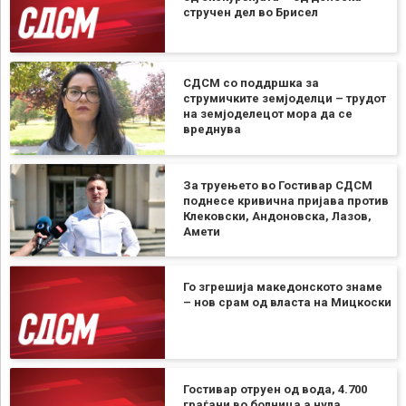
стручен дел во Брисел
СДСМ со поддршка за
струмичките земјоделци – трудот
на земјоделецот мора да се
вреднува
За труењето во Гостивар СДСМ
поднесе кривична пријава против
Клековски, Андоновска, Лазов,
Амети
Го згрешија македонското знаме
– нов срам од власта на Мицкоски
Гостивар отруен од вода, 4.700
граѓани во болница а нула