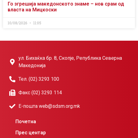
Го згрешија македонското знаме – нов срам од
власта на Мицкоски
10/08/2026
11:05
ул. Бихаќка бр. 8, Скопје, Република Северна
Македонија
Тел. (02) 3293 100
Факс (02) 3293 114
Е-пошта web@sdsm.org.mk
Почетна
Прес центар