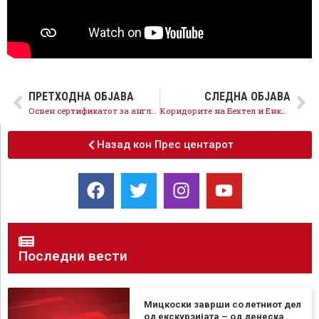
ПРЕТХОДНА ОБЈАВА
СЛЕДНА ОБЈАВА
Освен сертификатот за англиски јазик на Христовски Обвинителството треба да го истражи и стажот
Коридорите на Бехтел и Енка станаа историски значајни а Мицкоски и Николовски историски лажговци
Назад кон Прес центарот
Последни вести
Мицкоски заврши со летниот дел
од екскурзијата – од денеска