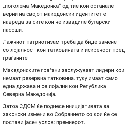
„поголема Македонка“ од тие кои останале
верни на својот македонски идентитет е
навреда за сите кои не извадиле бугарски
пасоши.
Лажниот патриотизам треба да биде заменет
со лојалност кон татковината и искреност пред
граѓаните.
Македонските граѓани заслужуваат лидери кои
немаат резервна татковина, туку имаат само
една држава и се лојални кон Република
Северна Македонија.
Затоа СДСМ ќе поднесе иницијативата за
законски измени во Собранието со кои ќе се
постави јасен услов: премиерот,