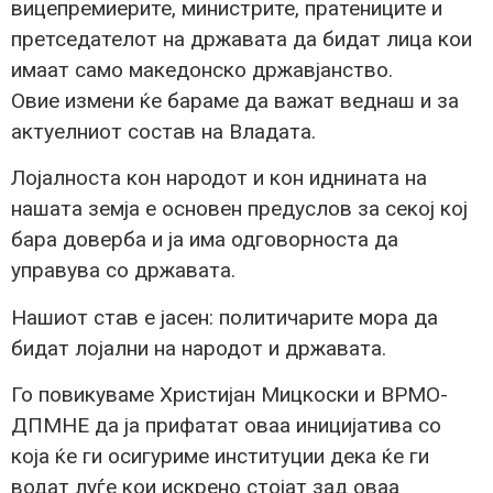
вицепремиерите, министрите, пратениците и
претседателот на државата да бидат лица кои
имаат само македонско државјанство.
Овие измени ќе бараме да важат веднаш и за
актуелниот состав на Владата.
Лојалноста кон народот и кон иднината на
нашата земја е основен предуслов за секој кој
бара доверба и ја има одговорноста да
управува со државата.
Нашиот став е јасен: политичарите мора да
бидат лојални на народот и државата.
Го повикуваме Христијан Мицкоски и ВРМО-
ДПМНЕ да ја прифатат оваа иницијатива со
која ќе ги осигуриме институции дека ќе ги
водат луѓе кои искрено стојат зад оваа