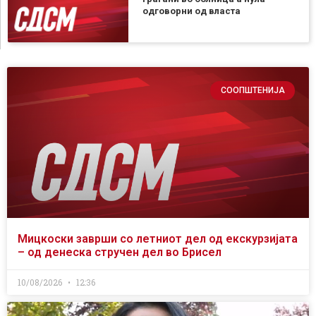
одговорни од власта
СООПШТЕНИЈА
Мицкоски заврши со летниот дел од екскурзијата
– од денеска стручен дел во Брисел
10/08/2026
12:36