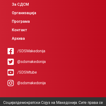
За СДСМ
Организација
Програма
Контакт
Архива
/SDSMakedonija
@sdsmakedonija
/SDSMtube
@sdsmakedonija
Социјалдемократски Сојуз на Македонија. Сите права се