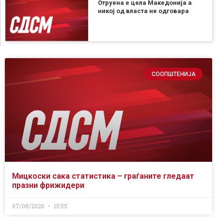
Отруена е цела Македонија а
никој од власта не одговара
СООПШТЕНИЈА
Мицкоски сака статистика – граѓаните гледаат
празни фрижидери
07/08/2026
15:55