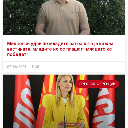
Мицкоски удри по младите затоа што ја кажаа
вистината, младите не се плашат- младите ќе
победат!
07/08/2026
11:35
ПРЕС-КОНФЕРЕНЦИИ