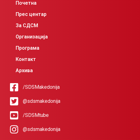
Почетна
Прес центар
За СДСМ
Организација
Програма
Контакт
Архива
/SDSMakedonija
@sdsmakedonija
/SDSMtube
@sdsmakedonija