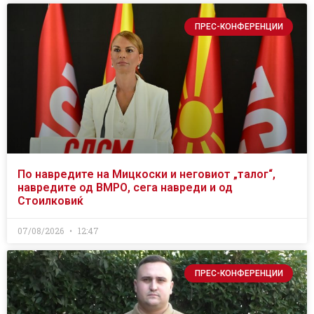
ПРЕС-КОНФЕРЕНЦИИ
По навредите на Мицкоски и неговиот „талог“,
навредите од ВМРО, сега навреди и од
Стоилковиќ
07/08/2026
12:47
ПРЕС-КОНФЕРЕНЦИИ