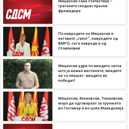
Мицкоски сака статистика –
граѓаните гледаат празни
фрижидери
По навредите на Мицкоски и
неговиот „талог“, навредите од
ВМРО, сега навреди и од
Стоилковиќ
Мицкоски удри по младите затоа
што ја кажаа вистината, младите
не се плашат- младите ќе
победат!
Мицкоски, Клековски, Тошковски,
мора да одговараат за труењето
во Гостивар и во цела Македонија