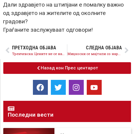
Дали здравјето на штипјани е помалку важно
од здравјето на жителите од околните
градови?
Граѓаните заслужуваат одговори!
ПРЕТХОДНА ОБЈАВА
СЛЕДНА ОБЈАВА
Тренчевска: Цените не се намалија, власта да ги прифати законските решенија на СДСМ
Мицкоски се мајтапи со народот – задоволен бил од 0.1% намалени цени
Назад кон Прес центарот
Последни вести