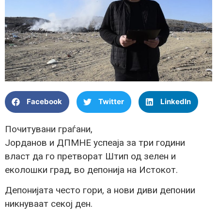
Facebook
Twitter
LinkedIn
Почитувани граѓани,
Јорданов и ДПМНЕ успеаја за три години
власт да го претворат Штип од зелен и
еколошки град, во депонија на Истокот.
Депонијата често гори, а нови диви депонии
никнуваат секој ден.