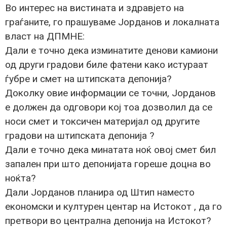
Во интерес на вистината и здравјето на
граѓаните, го прашуваме Јорданов и локалната
власт на ДПМНЕ:
Дали е точно дека изминатите денови камиони
од други градови биле фатени како истураат
ѓубре и смет на штипската депонија?
Доколку овие информации се точни, Јорданов
е должен да одговори кој тоа дозволил да се
носи смет и токсичен материјал од другите
градови на штипската депонија ?
Дали е точно дека минатата ноќ овој смет бил
запален при што депонијата гореше доцна во
ноќта?
Дали Јорданов планира од Штип наместо
економски и културен центар на Истокот , да го
претвори во централна депонија на Истокот?