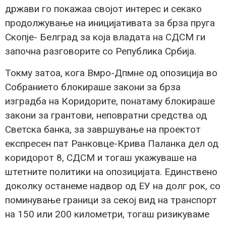
држави го покажаа својот интерес и секако
продолжување на иницијативата за брза пруга
Скопје- Белград за која владата на СДСМ ги
започна разговорите со Република Србија.
Токму затоа, кога Вмро-Дпмне од опозиција во
Собранието блокираше закони за брза
изградба на Коридорите, понатаму блокираше
закони за грантови, неповратни средства од
Светска банка, за завршување на проектот
експресен пат Ранковце-Крива Паланка дел од
коридорот 8, СДСМ и тогаш укажуваше на
штетните политики на опозицијата. Единствено
доколку останеме надвор од ЕУ на долг рок, со
поминување граници за секој вид на транспорт
на 150 или 200 километри, тогаш ризикуваме