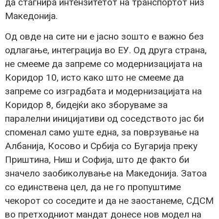
да стагнира интензитетот на транспортот низ
Македонија.
Од овде на сите ни е јасно зошто е важно без
одлагање, интеграција во ЕУ. Од друга страна,
не смееме да запреме со модернизацијата на
Коридор 10, исто како што не смееме да
запреме со изградбата и модернизацијата на
Коридор 8, бидејќи ако зборуваме за
паралелни иницијативи од соседството јас би
споменал само уште една, за поврзување на
Албанија, Косово и Србија со Бугарија преку
Приштина, Ниш и Софија, што де факто би
значело заобиколување на Македонија. Затоа
со единствена цел, да не го пропуштиме
чекорот со соседите и да не заостанеме, СДСМ
во претходниот мандат донесе нов модел на