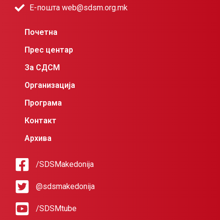
Е-пошта web@sdsm.org.mk
Почетна
Прес центар
За СДСМ
Организација
Програма
Контакт
Архива
/SDSMakedonija
@sdsmakedonija
/SDSMtube