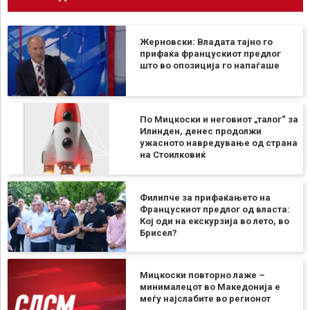
Жерновски: Владата тајно го
прифаќа францускиот предлог
што во опозиција го напаѓаше
По Мицкоски и неговиот „талог“ за
Илинден, денес продолжи
ужасното навредување од страна
на Стоилковиќ
Филипче за прифаќањето на
Францускиот предлог од власта:
Кој оди на екскурзија во лето, во
Брисел?
Мицкоски повторно лаже –
минималецот во Македонија е
меѓу најслабите во регионот