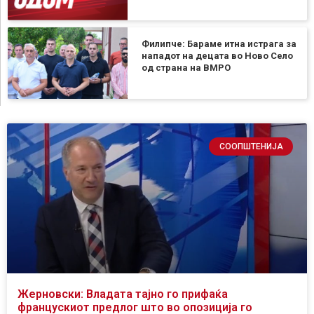
Филипче: Бараме итна истрага за
нападот на децата во Ново Село
од страна на ВМРО
СООПШТЕНИЈА
Жерновски: Владата тајно го прифаќа
францускиот предлог што во опозиција го