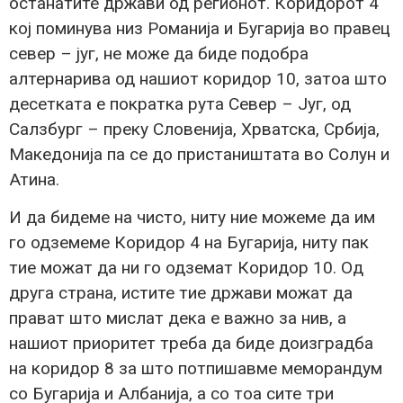
останатите држави од регионот. Коридорот 4
кој поминува низ Романија и Бугарија во правец
север – југ, не може да биде подобра
алтернарива од нашиот коридор 10, затоа што
десетката е пократка рута Север – Југ, од
Салзбург – преку Словенија, Хрватска, Србија,
Македонија па се до пристаништата во Солун и
Атина.
И да бидеме на чисто, ниту ние можеме да им
го одземеме Коридор 4 на Бугарија, ниту пак
тие можат да ни го одземат Коридор 10. Од
друга страна, истите тие држави можат да
прават што мислат дека е важно за нив, а
нашиот приоритет треба да биде доизградба
на коридор 8 за што потпишавме меморандум
со Бугарија и Албанија, а со тоа сите три