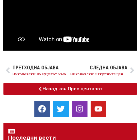
ПРЕТХОДНА ОБЈАВА
СЛЕДНА ОБЈАВА
Николовски: Во Буџетот има помалку пари за земјоделците за 15% и 10 пати помалку пари за рурален развој
Николовски: Откупните цени на тутунот се пониски од ланските, СДСМ поднесе закон за 100 денари линеарна субвенција
Назад кон Прес центарот
Последни вести