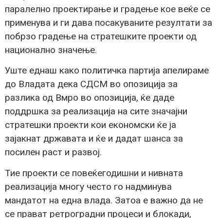
паралелно проектирање и градење кое веќе се
применува и ги дава посакуваните резултати за
побрзо градење на стратешките проекти од
национално значење.
Уште еднаш како политичка партија апелираме
до Владата дека СДСМ во опозиција за
разлика од Вмро во опозиција, ќе даде
поддршка за реализација на сите значајни
стратешки проекти кои економски ќе ја
зајакнат државата и ќе и дадат шанса за
посилен раст и развој.
Тие проекти се повеќегодишни и нивната
реализација многу често го надминува
мандатот на една влада. Затоа е важно да не
се прават ретроградни процеси и блокади,