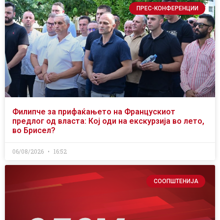
ПРЕС-КОНФЕРЕНЦИИ
Филипче за прифаќањето на Францускиот
предлог од власта: Кој оди на екскурзија во лето,
во Брисел?
06/08/2026
16:52
СООПШТЕНИЈА