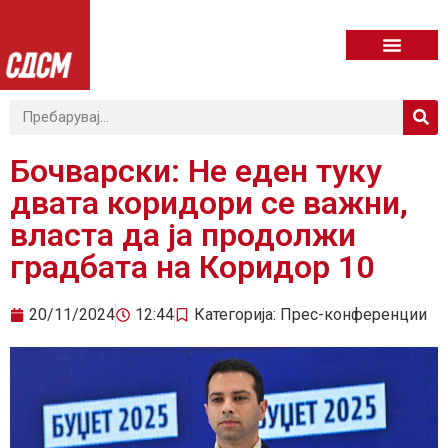
Бочварски: Не еден туку
двата коридори се важни,
власта да ја продолжи
градбата на Коридор 10
20/11/2024
12:44
Категорија:
Прес-конференции