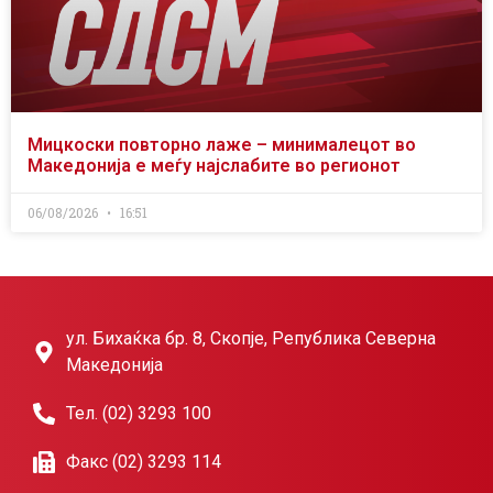
Мицкоски повторно лаже – минималецот во
Македонија е меѓу најслабите во регионот
06/08/2026
16:51
ул. Бихаќка бр. 8, Скопје, Република Северна
Македонија
Тел. (02) 3293 100
Факс (02) 3293 114