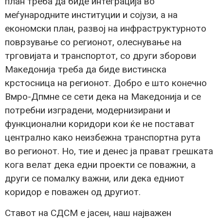
план треба да биде интеграција во
меѓународните институции и сојузи, а на
економски план, развој на инфраструктурното
поврзување со регионот, олеснување на
трговијата и транспортот, со други зборови
Македонија треба да биде вистинска
крстосница на регионот. Добро е што конечно
Вмро-Дпмне се сети дека на Македонија и се
потребни изградени, модернизирани и
функционални коридори кои ќе не постават
централно како неизбежна транспортна рута
во регионот. Но, тие и денес ја прават грешката
кога велат дека едни проекти се поважни, а
други се помалку важни, или дека едниот
коридор е поважен од другиот.
Ставот на СДСМ е јасен, наш најважен