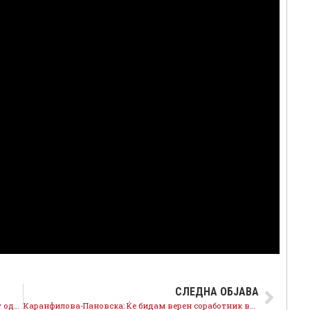
СЛЕДНА ОБЈАВА
Конгресот го избра новиот состав на Централниот одбор на СДСМ
Каранфилова-Пановска: Ќе бидам верен соработник во креирањето и спроведувањето на новите политики за промени на СДСМ