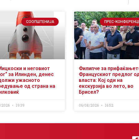
СООПШТЕНИЈА
ПРЕС-КОНФЕРЕНЦ
Мицкоски и неговиот
Филипче за прифаќањет
ог“ за Илинден, денес
Францускиот предлог о
должи ужасното
власта: Кој оди на
редување од страна на
екскурзија во лето, во
илковиќ
Брисел?
/2026
19:39
06/08/2026
16:52