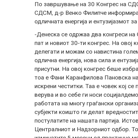
По завршување на 30 Конгрес на СДС
СДСМ, д-р Венко Филипче информираш
одличната енергија и ентузијазмот з
-Денеска се одржаа два конгреси на 
пат и новиот 30-ти конгрес. На овој
делегати и можам со навистина гол
одлична енергија, нова сила и ентузи
присутни. На овој конгрес беше изб
тоа е Фани Каранфилова Пановска на 
искрени честитки. Таа е човек кој се
верува и во себе ги носи социјалдем
работата на многу граѓански организ
субјекти коишто ги делат вредностит
постулатите на нашата партија. Исто
Централниот и Надзорниот одбор. Тоа
изминатите 5 месеци од практично мо