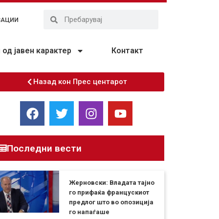
ЗАЦИИ
од јавен карактер
Контакт
Назад кон Прес центарот
Последни вести
Жерновски: Владата тајно
го прифаќа францускиот
предлог што во опозиција
го напаѓаше