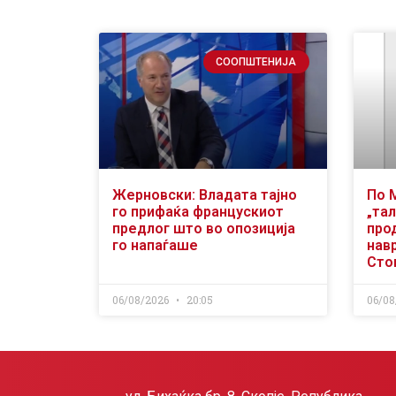
СООПШТЕНИЈА
Жерновски: Владата тајно
По 
го прифаќа францускиот
„тал
предлог што во опозиција
про
го напаѓаше
нав
Сто
06/08/2026
20:05
06/08