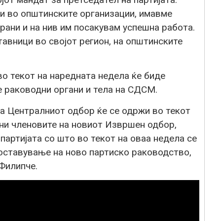
и во општинските организации, имавме
рани и на нив им посакувам успешна работа.
авници во својот регион, на општинските
о текот на наредната недела ќе биде
е раководни органи и тела на СДСМ.
на Централниот одбор ќе се одржи во текот
ани членовите на новиот Извршен одбор,
партијата со што во текот на оваа недела се
оставување на ново партиско раководство,
Филипче.