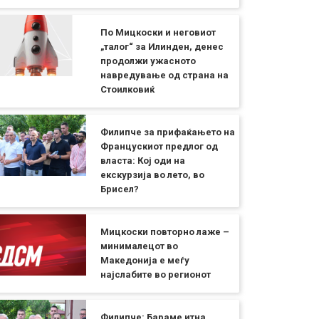
По Мицкоски и неговиот
„талог“ за Илинден, денес
продолжи ужасното
навредување од страна на
Стоилковиќ
Филипче за прифаќањето на
Францускиот предлог од
власта: Кој оди на
екскурзија во лето, во
Брисел?
Мицкоски повторно лаже –
минималецот во
Македонија е меѓу
најслабите во регионот
Филипче: Бараме итна