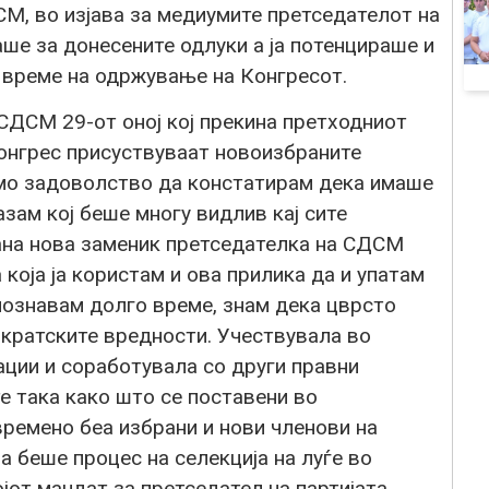
М, во изјава за медиумите претседателот на
е за донесените одлуки а ја потенцираше и
а време на одржување на Конгресот.
СДСМ 29-от оној кој прекина претходниот
 конгрес присуствуваат новоизбраните
емо задоволство да констатирам дека имаше
јазам кој беше многу видлив кај сите
рана нова заменик претседателка на СДСМ
која ја користам и ова прилика да и упатам
 познавам долго време, знам дека цврсто
ократските вредности. Учествувала во
ации и соработувала со други правни
е така како што се поставени во
времено беа избрани и нови членови на
 беше процес на селекција на луѓе во
јот мандат за претседател на партијата.