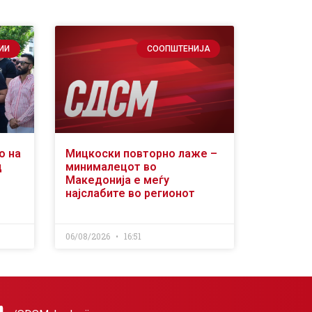
ИИ
СООПШТЕНИЈА
о на
Мицкоски повторно лаже –
д
минималецот во
Македонија е меѓу
најслабите во регионот
06/08/2026
16:51