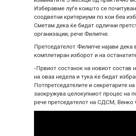
Изберавме луѓе коишто се почитуван
соодветни критериуми по кои беа изб
Сметам дека ќе бидат одлични претст
организации, рече Филипче.
Претседателот Филипче најави дека в
комплетиран изборот и на останатит
-Првиот состанок на новиот состав 
на оваа недела и тука ќе бидат избр
Потпретседателите и секретарите на 
заокружува целокупниот процес на п
рече претседателот на СДСМ, Венко 