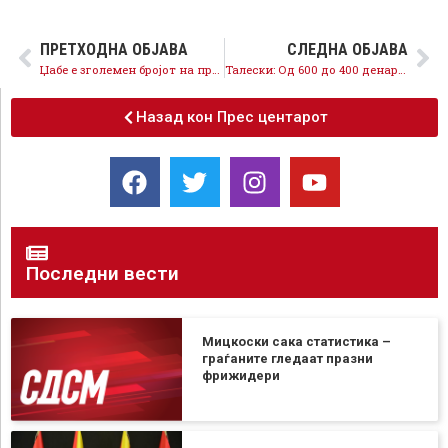
ПРЕТХОДНА ОБЈАВА
СЛЕДНА ОБЈАВА
Џабе е зголемен бројот на производи кои се дел од „кошничката“ кога трговците ги зголемија цените
Талески: Од 600 до 400 денари-историски лаги од ВМРО-ДПМНЕ за откупната цена на тутунот
Назад кон Прес центарот
Последни вести
Мицкоски сака статистика –
граѓаните гледаат празни
фрижидери