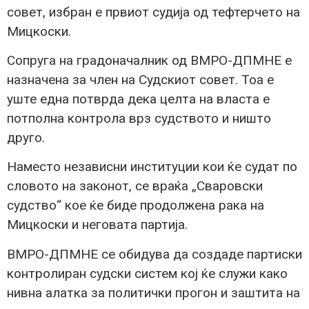
совет, избран е првиот судија од тефтерчето на
Мицкоски.
Сопруга на градоначалник од ВМРО-ДПМНЕ е
назначена за член на Судскиот совет. Тоа е
уште една потврда дека целта на власта е
потполна контрола врз судството и ништо
друго.
Наместо независни институции кои ќе судат по
словото на законот, се враќа „Сваровски
судство“ кое ќе биде продолжена рака на
Мицкоски и неговата партија.
ВМРО-ДПМНЕ се обидува да создаде партиски
контролиран судски систем кој ќе служи како
нивна алатка за политички прогон и заштита на