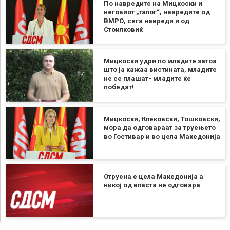
По навредите на Мицкоски и
неговиот „талог“, навредите од
ВМРО, сега навреди и од
Стоилковиќ
Мицкоски удри по младите затоа
што ја кажаа вистината, младите
не се плашат- младите ќе
победат!
Мицкоски, Клековски, Тошковски,
мора да одговараат за труењето
во Гостивар и во цела Македонија
Отруена е цела Македонија а
никој од власта не одговара