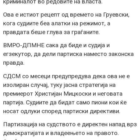
криминалот во редовите на власта.
Ова е истиот рецепт од времето на Груевски,
кога судиите беа алатки на режимот, а
правдата беше глува за граѓаните.
ВМРО-ДПМНЕ сака да биде и судија и
егзекутор, да дели партиска наместо законска
правда.
СДСМ со месеци предупредува дека ова не е
изолиран случај, туку јасна стратегија на
премиерот Христијан Мицкоски и неговата
партија. Судиите да бидат само пиони кои ќе
носат одлуки според партиски директиви.
Партизација на судството е директен напад врз
демократијата и владеењето на правото.