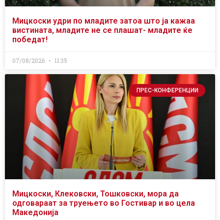
Мицкоски удри по младите затоа што ја кажаа
вистината, младите не се плашат- младите ќе
победат!
07/08/2026
11:35
ПРЕС-КОНФЕРЕНЦИИ
Мицкоски, Клековски, Тошковски, мора да
одговараат за труењето во Гостивар и во цела
Македонија