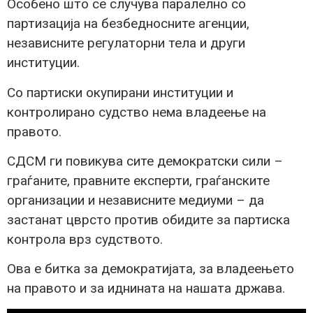
Особено што се случува паралелно со
партизација на безбедносните агенции,
независните регулаторни тела и други
институции.
Со партиски окупирани институции и
контролирано судство нема владеење на
правото.
СДСМ ги повикува сите демократски сили –
граѓаните, правните експерти, граѓанските
организации и независните медиуми – да
застанат цврсто против обидите за партиска
контрола врз судството.
Ова е битка за демократијата, за владеењето
на правото и за иднината на нашата држава.