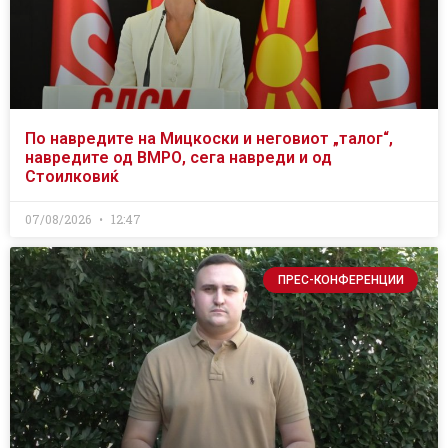
По навредите на Мицкоски и неговиот „талог“,
навредите од ВМРО, сега навреди и од
Стоилковиќ
07/08/2026
12:47
ПРЕС-КОНФЕРЕНЦИИ