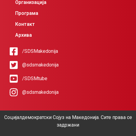
Организација
Програма
Контакт
Архива
/SDSMakedonija
@sdsmakedonija
/SDSMtube
@sdsmakedonija
Социјалдемократски Сојуз на Македонија. Сите права се
задржани