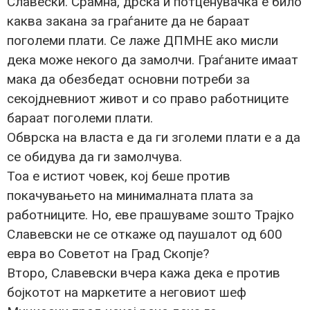
Славески. Срамна, дрска и потценувачка е било
каква закана за граѓаните да не бараат
поголеми плати. Се лаже ДПМНЕ ако мисли
дека може некого да замолчи. Граѓаните имаат
мака да обезбедат основни потреби за
секојдневниот живот и со право работниците
бараат поголеми плати.
Обврска на власта е да ги зголеми плати е а да
се обидува да ги замолчува.
Тоа е истиот човек, кој беше против
покачувањето на минималната плата за
работниците. Но, еве прашуваме зошто Трајко
Славевски не се откаже од паушалот од 600
евра во Советот на Град Скопје?
Второ, Славевски вчера кажа дека е против
бојкотот на маркетите а неговиот шеф