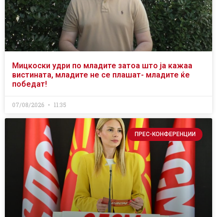
Мицкоски удри по младите затоа што ја кажаа
вистината, младите не се плашат- младите ќе
победат!
07/08/2026
11:35
ПРЕС-КОНФЕРЕНЦИИ