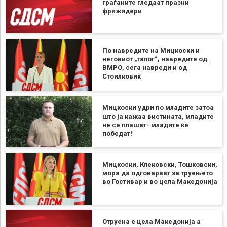
граѓаните гледаат празни
фрижидери
По навредите на Мицкоски и
неговиот „талог“, навредите од
ВМРО, сега навреди и од
Стоилковиќ
Мицкоски удри по младите затоа
што ја кажаа вистината, младите
не се плашат- младите ќе
победат!
Мицкоски, Клековски, Тошковски,
мора да одговараат за труењето
во Гостивар и во цела Македонија
Отруена е цела Македонија а