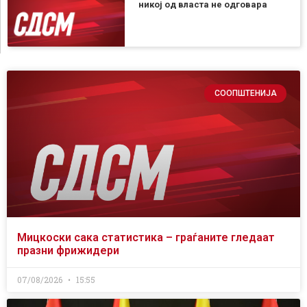
никој од власта не одговара
СООПШТЕНИЈА
Мицкоски сака статистика – граѓаните гледаат
празни фрижидери
07/08/2026
15:55