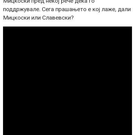
Мицкоски пред некој рече дека го
поддржувале. Сега прашањето е кој лаже, дали
Мицкоски или Славевски?