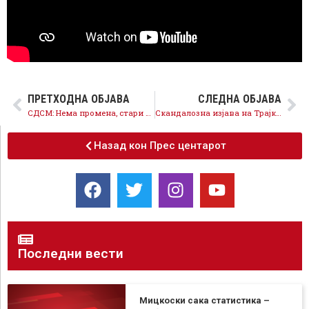
ПРЕТХОДНА ОБЈАВА
СЛЕДНА ОБЈАВА
СДСМ: Нема промена, стари инкриминрани кадри од режимот го советуваат Мицкоски
Скандалозна изјава на Трајко Славевски, граѓаните да не бараат поголеми плати додека тој ужива
Назад кон Прес центарот
Последни вести
Мицкоски сака статистика –