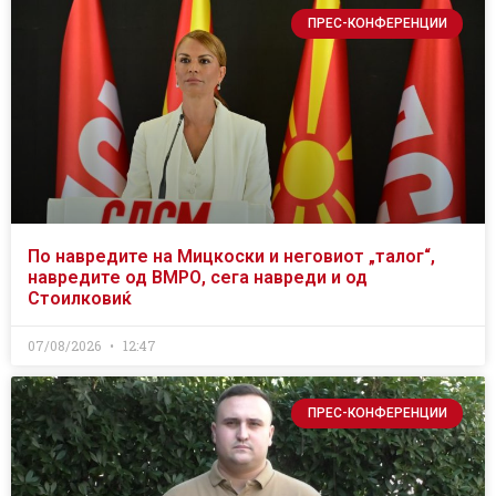
ПРЕС-КОНФЕРЕНЦИИ
По навредите на Мицкоски и неговиот „талог“,
навредите од ВМРО, сега навреди и од
Стоилковиќ
07/08/2026
12:47
ПРЕС-КОНФЕРЕНЦИИ