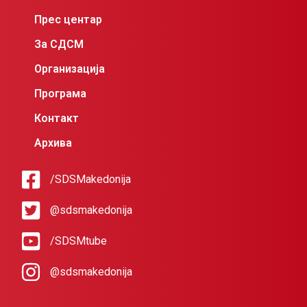
Прес центар
За СДСМ
Организација
Програма
Контакт
Архива
/SDSMakedonija
@sdsmakedonija
/SDSMtube
@sdsmakedonija