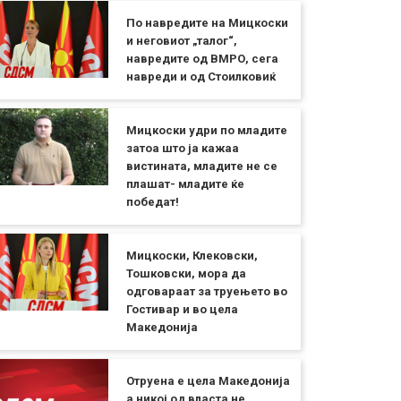
По навредите на Мицкоски
и неговиот „талог“,
навредите од ВМРО, сега
навреди и од Стоилковиќ
Мицкоски удри по младите
затоа што ја кажаа
вистината, младите не се
плашат- младите ќе
победат!
Мицкоски, Клековски,
Тошковски, мора да
одговараат за труењето во
Гостивар и во цела
Македонија
Отруена е цела Македонија
а никој од власта не