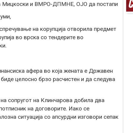
а Мицкоски и ВМРО-ДПМНЕ, ОЈО да постапи
уми,
спречување на корупција отворила предмет
рупија во врска со тендерите во
ки.
инансиска афера во која жената е Државен
 биде целосно брзо расчистен и да следува
 на сопругот на Клинчарова добила два
потписник на договорите. Иако се
лозна ситуација со апсурдни изговори сепак