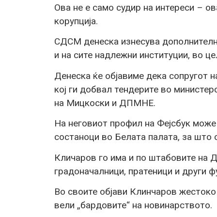
Ова не е само судир на интереси – ов
корупција.
СДСМ денеска изнесува дополнителни
и на сите надлежни институции, во це
Денеска ќе објавиме дека сопругот 
кој ги добвал тендерите во министе
на Мицкоски и ДПМНЕ.
На неговиот профил на Фејсбук може 
состаноци во Белата палата, за што о
Кличаров го има и по штабовите на 
градоначалници, пратеници и други ф
Во своите објави Клинчаров жестоко
вели „бардовите“ на новинарството.