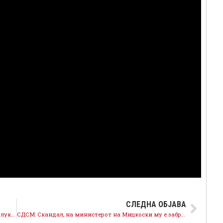
СЛЕДНА ОБЈАВА
Николова: Јаневска продолжува со еднострани одлуки за гимназиското образование
СДСМ: Скандал, на министерот на Мицкоски му е забранет влез во САД