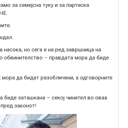
амо за семејсна туку и за партиска
НЕ.
ните.
ндал.
 насока, но сега е на ред завршница на
о обвинителство – правдата мора да биде
ора да бидат разобличени, а одговорните
 биде заташкана – секој чинител во оваа
пред законот!