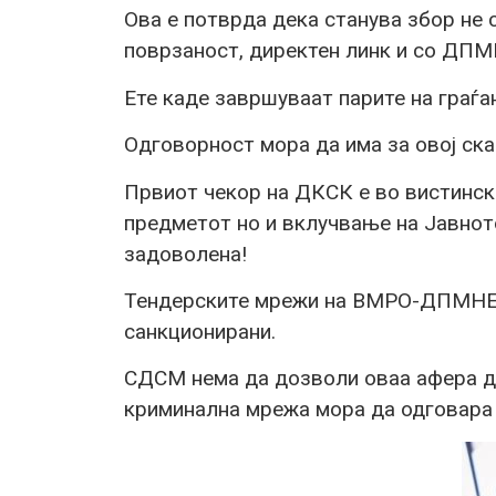
Ова е потврда дека станува збор не с
поврзаност, директен линк и со ДПМ
Ете каде завршуваат парите на граѓа
Одговорност мора да има за овој ска
Првиот чекор на ДКСК е во вистинска
предметот но и вклучвање на Јавнот
задоволена!
Тендерските мрежи на ВМРО-ДПМНЕ м
санкционирани.
СДСМ нема да дозволи оваа афера да
криминална мрежа мора да одговара 