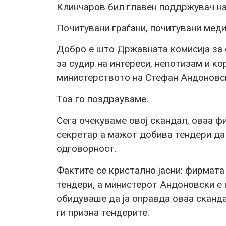
Клинчаров бил главен поддржувач н
Почитувани граѓани, почитувани меди
Добро е што Државната комисија за 
за судир на интереси, непотизам и ко
министерството на Стефан Андоновс
Тоа го поздрауваме.
Сега очекуваме овој скандал, оваа ф
секретар а мажот добива тендери да
одговорност.
Фактите се кристално јасни: фирмата
тендери, а министерот Андоновски е 
обидуваше да ја оправда оваа сканда
ги призна тендерите.