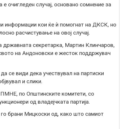
а е очигледен случај, основано сомнение за
 информации кои ќе ѝ помогнат на ДКСК, но
лосно расчистување на овој случај.
на државната секретарка, Мартин Клинчаров,
рсвото на Андоновски е жесток поддржувач
да се види дека учествувал на партиски
бјвувал и слики.
ДПМНЕ, по Општинските комитети, со
ункционери од владејчката партија.
 го брани Мицкоски од, како што самиот