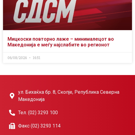
Мицкоски повторно лаже – минималецот во
Македонија е меѓу најслабите во регионот
06/08/2026
16:51
ул. Бихаќка бр. 8, Скопје, Република Северна
Македонија
Тел. (02) 3293 100
Факс (02) 3293 114