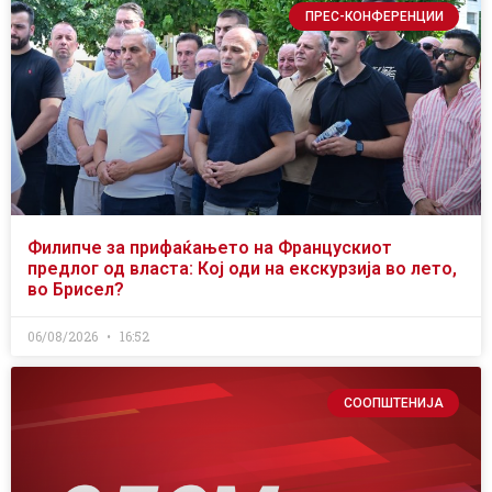
ПРЕС-КОНФЕРЕНЦИИ
Филипче за прифаќањето на Францускиот
предлог од власта: Кој оди на екскурзија во лето,
во Брисел?
06/08/2026
16:52
СООПШТЕНИЈА