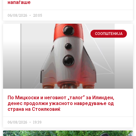
напаѓаше
06/08/2026
20:05
СООПШТЕНИЈА
По Мицкоски и неговиот „талог“ за Илинден,
денес продолжи ужасното навредување од
страна на Стоилковиќ
06/08/2026
19:39