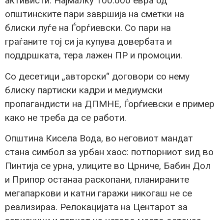
активисти. Најмалку 100.000 евра од
општинските пари завршија на сметки на
блиски луѓе на Ѓорѓиевски. Со пари на
граѓаните тој си ја купува довербата и
поддршката, тера лажен ПР и промоции.
Со десетици „авторски“ договори со нему
блиску партиски кадри и медиумски
пропагандисти на ДПМНЕ, Ѓорѓиевски е пример
како не треба да се работи.
Општина Кисела Вода, во неговиот мандат
стана симбол за урбан хаос: потпорниот ѕид во
Пинтија се урна, улиците во Црниче, Бабин Дол
и Припор останаа раскопани, планираните
мегапаркови и катни гаражи никогаш не се
реализираа. Релокацијата на Центарот за