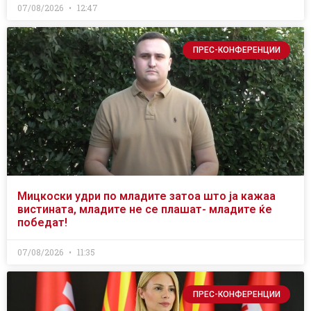
07/08/2026
12:47
ПРЕС-КОНФЕРЕНЦИИ
Мицкоски удри по младите затоа што ја кажаа
вистината, младите не се плашат- младите ќе
победат!
07/08/2026
11:35
ПРЕС-КОНФЕРЕНЦИИ