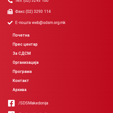
Тел. (02) 3293 100
Факс (02) 3293 114
Е-пошта web@sdsm.org.mk
Почетна
Прес центар
За СДСМ
Организација
Програма
Контакт
Архива
/SDSMakedonija