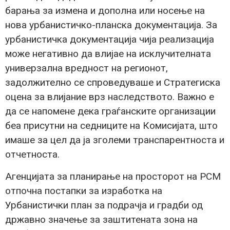
барања за измена и дополна или носење на
нова урбанистичко-планска документација. За
урбанистичка документација чија реализација
може негативно да влијае на исклучителната
универзална вредност на регионот,
задолжително се спроведуваше и Стратегиска
оцена за влијание врз наследството. Важно е
да се напомене дека граѓанските организации
беа присутни на седниците на Комисијата, што
имаше за цел да ја зголеми транспарентноста и
отчетноста.
Агенцијата за планирање на просторот на РСМ
отпочна постапки за изработка на
Урбанистички план за подрачја и градби од
државно значење за заштитената зона на