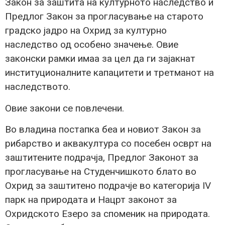
Закон за заштита на културното наследство и
Предлог Закон за прогласување на старото
градско јадро на Охрид за културно
наследство од особено значење. Овие
законски рамки имаа за цел да ги зајакнат
институционалните капацитети и третманот на
наследството.
Овие закони се повлечени.
Во владина постапка беа и новиот Закон за
рибарство и аквакултура со посебен осврт на
заштитените подрачја, Предлог Законот за
прогласување на Студенчишкото блато во
Охрид за заштитено подрачје во категорија IV
парк на природата и Нацрт законот за
Охридското Езеро за споменик на природата.