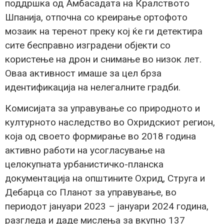
поддршка од Амбасадата на Кралството
Шпанија, отпочна со креирање ортофото
мозаик на теренот преку кој ќе ги детектира
сите бесправно изградени објекти со
користење на дрон и снимање во низок лет.
Оваа активност имаше за цел брза
идентификација на нелегалните градби.
Комисијата за управување со природното и
културното наследство во Охридскиот регион,
која од своето формирање во 2018 година
активно работи на усогласување на
целокупната урбанистичко-планска
документација на општините Охрид, Струга и
Дебарца со Планот за управување, во
периодот јануари 2023 – јануари 2024 година,
разгледа и даде мислења за вкупно 137