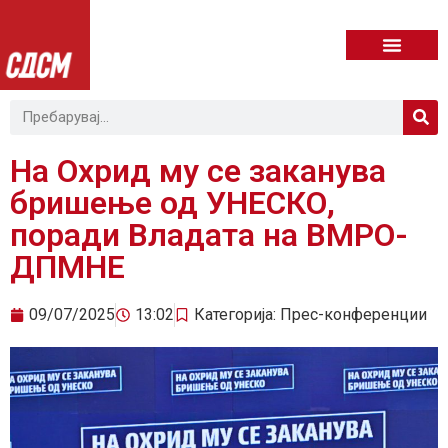
На Охрид му се заканува
бришење од УНЕСКО,
поради Владата на ВМРО-
ДПМНЕ
09/07/2025
13:02
Категорија:
Прес-конференции