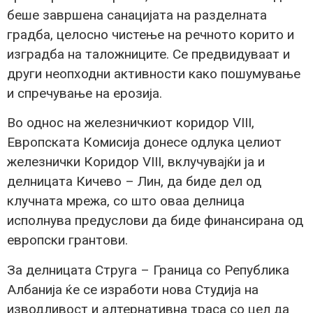
беше завршена санацијата на разделната
градба, целосно чистење на речното корито и
изградба на таложниците. Се предвидуваат и
други неопходни активности како пошумување
и спречување на ерозија.
Во однос на железничкиот коридор VIII,
Европската Комисија донесе одлука целиот
железнички Коридор VIII, вклучувајќи ја и
делницата Кичево – Лин, да биде дел од
клучната мрежа, со што оваа делница
исполнува предуслови да биде финансирана од
европски грантови.
За делницата Струга – Граница со Република
Албанија ќе се изработи нова Студија на
изводливост и алтернативна траса со цел да