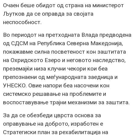
Очаен беше обидот од страна на министерот
Љутков да се оправда за својата
неспособност.
Во периодот на претходната Влада предводена
од СДСМ на Република Северна Македонија,
покажавме силна посветеност кон заштитата
на Охридското Езеро и неговото наследство,
преземајќи низа клучни чекори кои беа
препознаени од меѓународната заедница и
УНЕСКО. Овие напори беа насочени кон
системско решавање на проблемите и
воспоставување трајни механизми за заштита.
За да се обезбеди цврста основа за
оправување на доброто, изработен е
Стратегиски план за рехабилитација на