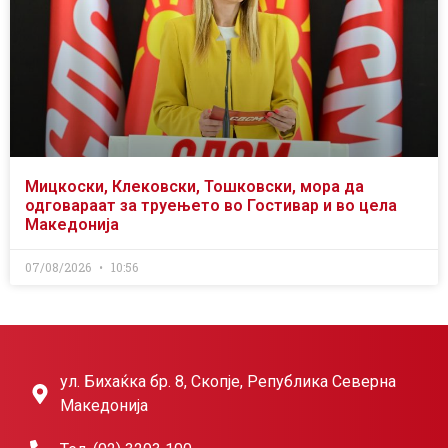
Мицкоски, Клековски, Тошковски, мора да
одговараат за труењето во Гостивар и во цела
Македонија
07/08/2026
10:56
ул. Бихаќка бр. 8, Скопје, Република Северна
Македонија