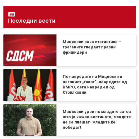
Последни вести
Мицкоски сака статистика –
граѓаните гледаат празни
фрижидери
По навредите на Мицкоски и
неговиот „талог“, навредите од
ВМРО, сега навреди и од
Стоилковиќ
Мицкоски удри по младите затоа
што ја кажаа вистината, младите
не се плашат- младите ќе
победат!