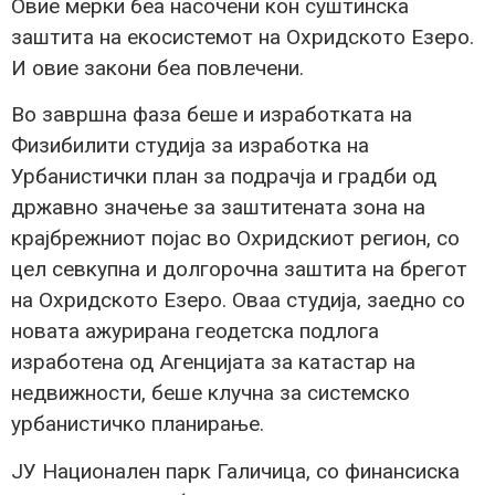
Овие мерки беа насочени кон суштинска
заштита на екосистемот на Охридското Езеро.
И овие закони беа повлечени.
Во завршна фаза беше и изработката на
Физибилити студија за изработка на
Урбанистички план за подрачја и градби од
државно значење за заштитената зона на
крајбрежниот појас во Охридскиот регион, со
цел севкупна и долгорочна заштита на брегот
на Охридското Езеро. Оваа студија, заедно со
новата ажурирана геодетска подлога
изработена од Агенцијата за катастар на
недвижности, беше клучна за системско
урбанистичко планирање.
ЈУ Национален парк Галичица, со финансиска