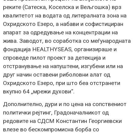
реките (Сатеска, Коселска и Вељгошка) врз
квалитетот на водата од литералната зона на
Охридското Езеро, а набави и софистициран
апарат за одредување на концентрации на
жива. Заводот, во соработка со меѓународната
фондација HEALTHYSEAS, организираше и
спроведе пилот проект за детекција и
отстранување на напуштени, изгубени или на
друг начин оставени риболовни алат од
Охридското Езеро, при што беа отстранети
вкупно 64 „мрежи духови“.
Дополнително, дури и по цена на сопствениот
политички рејтинг, Градоначалникот од
редовите на СДСМ Константин Георгиевски
влезе во бескомпромисна борба со