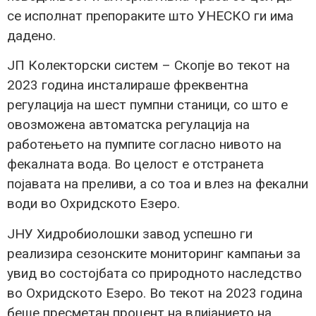
се исполнат препораките што УНЕСКО ги има
дадено.
ЈП Колекторски систем – Скопје во текот на
2023 година инсталираше фреквентна
регулација на шест пумпни станици, со што е
овозможена автоматска регулација на
работењето на пумпите согласно нивото на
фекалната вода. Во целост е отстранета
појавата на преливи, а со тоа и влез на фекални
води во Охридското Езеро.
ЈНУ Хидробиолошки завод успешно ги
реализира сезонските мониторинг кампањи за
увид во состојбата со природното наследство
во Охридското Езеро. Во текот на 2023 година
беше пресметан процент на влијанието на