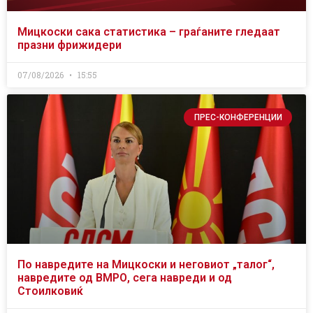
Мицкоски сака статистика – граѓаните гледаат
празни фрижидери
07/08/2026
15:55
ПРЕС-КОНФЕРЕНЦИИ
По навредите на Мицкоски и неговиот „талог“,
навредите од ВМРО, сега навреди и од
Стоилковиќ