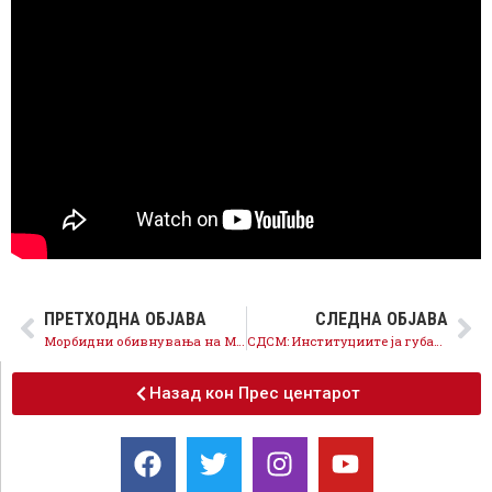
ПРЕТХОДНА ОБЈАВА
СЛЕДНА ОБЈАВА
Морбидни обивнувања на Мицкоски и измислени приказни за пожарите
СДСМ: Институциите ја губат контролата со пожарите, импровизациите на власта удираат по здравјето на граѓаните
Назад кон Прес центарот