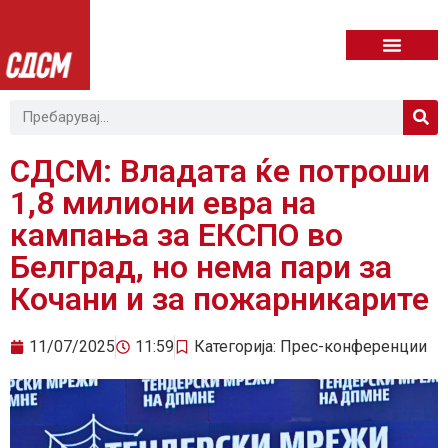
СДСМ: Владата ќе потроши
1,8 милиони евра на
кампања за ЕКСПО во
Белград, но нема пари за
Кочани и за пожарникарите
11/07/2025
11:59
Категорија:
Прес-конференции