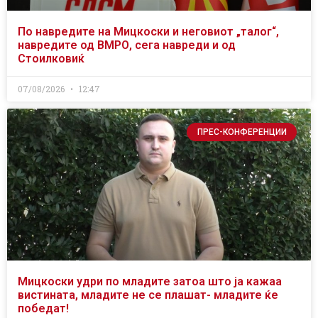
По навредите на Мицкоски и неговиот „талог“,
навредите од ВМРО, сега навреди и од
Стоилковиќ
07/08/2026
12:47
ПРЕС-КОНФЕРЕНЦИИ
Мицкоски удри по младите затоа што ја кажаа
вистината, младите не се плашат- младите ќе
победат!