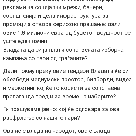
реклами на социјални мрежи, банери,
соопштенија и цела инфраструктура за
промоција отвора сериозно прашање: дали
овие 1,8 милиони евра од буџетот всушност се
уште еден начин
Владата да си ја плати сопствената изборна
кампања со пари од граѓаните?
Дали токму преку овие тендери Владата ќе си
обезбеди медиумски простор, билборди, видеа
и маркетинг кој ќе го користи за сопствена
пропаганда пред и за време на изборите?
Ги прашуваме јавно: кој ќе одговара за ова
расфрлање со нашите пари?
Ова не е влада на народот, ова е влада