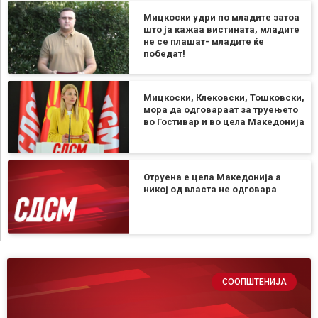
Мицкоски удри по младите затоа
што ја кажаа вистината, младите
не се плашат- младите ќе
победат!
Мицкоски, Клековски, Тошковски,
мора да одговараат за труењето
во Гостивар и во цела Македонија
Отруена е цела Македонија а
никој од власта не одговара
СООПШТЕНИЈА