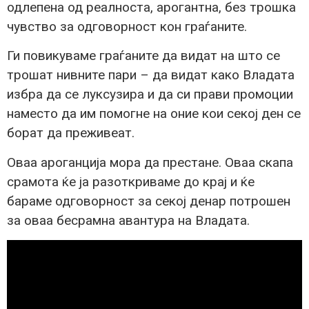
одлепена од реалноста, арогантна, без трошка
чувство за одговорност кон граѓаните.
Ги повикуваме граѓаните да видат на што се
трошат нивните пари – да видат како Владата
избра да се луксузира и да си прави промоции
наместо да им помогне на оние кои секој ден се
борат да преживеат.
Оваа ароганција мора да престане. Оваа скапа
срамота ќе ја разоткриваме до крај и ќе
бараме одговорност за секој денар потрошен
за оваа бесрамна авантура на Владата.