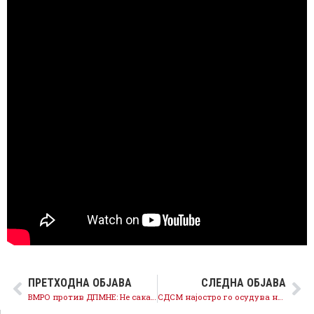
ПРЕТХОДНА ОБЈАВА
СЛЕДНА ОБЈАВА
ВМРО против ДПМНЕ: Не сакаат да ги гласаат своите закони од програмата
СДСМ најостро го осудува нападот врз официјални лица од Градот Скопје