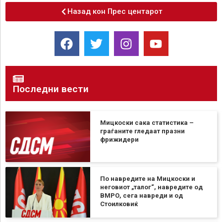
Назад кон Прес центарот
Последни вести
Мицкоски сака статистика –
граѓаните гледаат празни
фрижидери
По навредите на Мицкоски и
неговиот „талог“, навредите од
ВМРО, сега навреди и од
Стоилковиќ