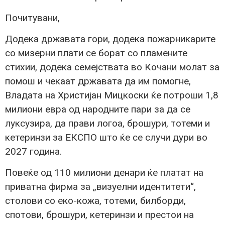
Почитувани,
Додека државата гори, додека пожарникарите
со мизерни плати се борат со пламените
стихии, додека семејствата во Кочани молат за
помош и чекаат државата да им помогне,
Владата на Христијан Мицкоски ќе потроши 1,8
милиони евра од народните пари за да се
луксузира, да прави логоа, брошури, тотеми и
кетеринзи за ЕКСПО што ќе се случи дури во
2027 година.
Повеќе од 110 милиони денари ќе платат на
приватна фирма за „визуелни идентитети“,
столови со еко-кожа, тотеми, билборди,
спотови, брошури, кетеринзи и престои на