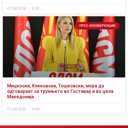
07/08/2026
11:35
ПРЕС-КОНФЕРЕНЦИИ
Мицкоски, Клековски, Тошковски, мора да
одговараат за труењето во Гостивар и во цела
Македонија
07/08/2026
10:56