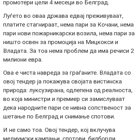
промотери цели 4 месеци во Белград.
Луѓето во оваа држава едвај преживуваат,
платите стагнираат, нема пари за Кочани, нема
пари нови пожарникарски возила, нема пари за
ништо освен за промоција на Мицкокси и
Владата. За тоа нема проблем да има речиси 2
милиони евра.
Ова е чиста навреда за граѓаните. Владата со
овој тендер ја покажува својата вистинска
природа: луксузирана, одлепена од реалноста,
во која министри и премиер си замислуваат
дека народните пари се нивна сопственост за
шетање по Белград и снимање спотови.
И не само тоа. Овој тендер, кој вклучува
медиумски кампањи, спотови, билборди,