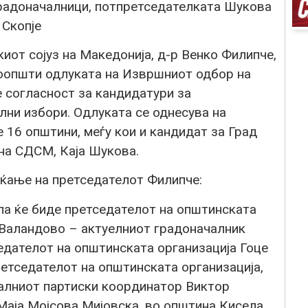
радоначалници, потпретседателката Шукова
 Скопје
от сојуз на Македонија, д-р Венко Филипче,
соопшти одлуката на Извршниот одбор на
е согласност за кандидатури за
лни избори. Одлуката се однесува на
 16 општини, меѓу кои и кандидат за Град
 на СДСМ, Каја Шукова.
ќање на претседателот Филипче:
ла ќе биде претседателот на општинската
о Валандово – актуелниот градоначалник
едателот на општинската организација Гоце
етседателот на општинската организација,
алниот партиски координатор Виктор
Маја Мојсова Мијовска, во општина Кисела