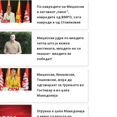
По навредите на Мицкоски
и неговиот „талог“,
навредите од ВМРО, сега
навреди и од Стоилковиќ
Мицкоски удри по младите
затоа што ја кажаа
вистината, младите не се
плашат- младите ќе
победат!
Мицкоски, Клековски,
Тошковски, мора да
одговараат за труењето во
Гостивар и во цела
Македонија
Отруена е цела Македонија
а никој од власта не