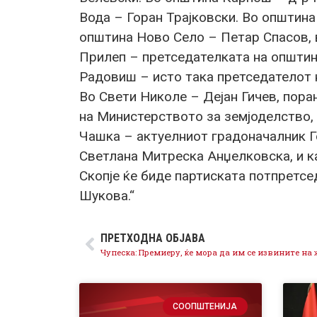
Вода – Горан Трајковски. Во општин
општина Ново Село – Петар Спасов, 
Прилеп – претседателката на општин
Радовиш – исто така претседателот н
Во Свети Николе – Дејан Гичев, пор
на Министерството за земјоделство,
Чашка – актуелниот градоначалник Г
Светлана Митреска Анџелковска, и к
Скопје ќе биде партиската потпретсе
Шукова.“
ПРЕТХОДНА ОБЈАВА
СООПШТЕНИЈА