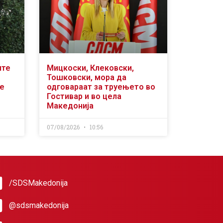
ите
Мицкоски, Клековски,
Тошковски, мора да
се
одговараат за труењето во
Гостивар и во цела
Македонија
07/08/2026
10:56
/SDSMakedonija
@sdsmakedonija