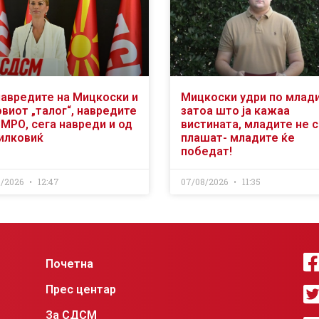
навредите на Мицкоски и
Мицкоски удри по млад
виот „талог“, навредите
затоа што ја кажаа
ВМРО, сега навреди и од
вистината, младите не 
илковиќ
плашат- младите ќе
победат!
8/2026
12:47
07/08/2026
11:35
Почетна
Прес центар
За СДСМ