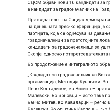
СДСМ објави нови 16 кандидати за г
е кандидат за градоначалник на Град
Претседателот на Социјалдемократски
на денешната прес-конференција ја 
партијата, која се однесува на давањ
градоначалници за претстојните лока
кандидати за градоначалници за уште
Скопје, односно потпретседателката
Во продолжение е интегралното обра
„Кандидат за градоначалник на Бито
организација, Методија Куновски. В
Перо Костадинов, во Виница – претс
Милевски. Во Зрновци – исто така пр
Ванчо Митев, во Кавадарци – регион
Велевски. Во општина Карпош – д-р 