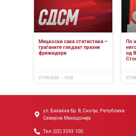
Мицкоски сака статистика –
По 
граѓаните гледаат празни
него
фрижидери
од 
Сто
07/08/2026
15:55
07/0
ул. Бихаќка бр. 8, Скопје, Република
Северна Македонија
Тел. (02) 3293 100