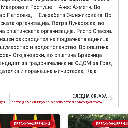
а Маврово и Ростуше – Анес Ахмети. Во
во Петровец – Елизабета Зелениковска. Во
ската организација, Петра Лукароска, во
а општинската организација, Ристо Спасов.
анешен раководител на подрачната единица
 шумарство и водостопанство. Во општина
оран Стојановски, во општина Брвеница –
андидат за градоначалник на СДСМ за Град
дателка и поранешна министерка, Каја
СЛЕДНА ОБЈАВА
Чупеска: Премиеру, ќе мора да им се извините на жртвите и нивните семејства – јавно, гласно и со покајание!
Власта да не си игра со безбедноста на македонското небо- СДСМ бара поништување на срамниот оглас во М-НАВ
ПРЕС-КОНФЕРЕНЦИИ
ПРЕС-КОНФЕРЕНЦ