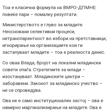
Тоа е класична формула на ВМРО-ДПМНЕ:
повеќе пари – помалку резултати.
Министерството е глуво за младите.
Неосновани селективни процеси,
нетранспарентност во избори на претставници,
игнорирање на организациите кои ги
застапуваат младите – тоа е реалноста денес.
Со оваа Влада, бројот на локални младински
совети опаѓа. Стратегиите за млади –
изостануваат. Младинските центри –
заборавени. Законот за младинско учество –
не се спроведува.
Ова не е само институционален застој – ова е
намерно маргинализирање на младите. Ова е