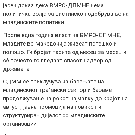
јасен доказ дека ВМРО-ДПМНЕ нема
политичка волја за вистинско подобрување на
младинските политики.
После една година власт на ВМРО-ДПМНЕ,
младите во Македонија живеат потешко и
полошо. Ги бројат парите од месец за месец и
сè почесто го гледаат спасот надвор од
државата.
СДММ се приклучува на барањата на
младинскиот граѓански сектор и бараме
продолжување на рокот најмалку до крајот на
август, јавна промоција на повикот и
структуриран дијалог со младинските
организации.