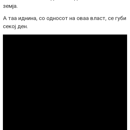
земја.
А таа иднина, со односот на оваа власт, се губи
секој ден.