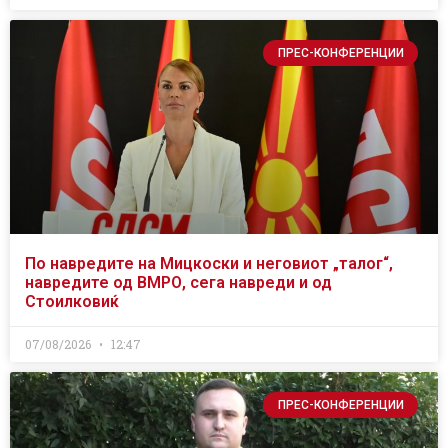
ПРЕС-КОНФЕРЕНЦИИ
По навредите на Мицкоски и неговиот „талог“,
навредите од ВМРО, сега навреди и од
Стоилковиќ
07/08/2026
12:47
ПРЕС-КОНФЕРЕНЦИИ