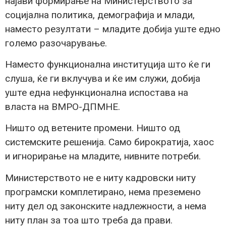
најави формирање на Министерството за
социјална политика, демографија и млади,
наместо резултати – младите добија уште едно
големо разочарување.
Наместо функционална институција што ќе ги
слуша, ќе ги вклучува и ќе им служи, добија
уште една нефункционална испостава на
власта на ВМРО-ДПМНЕ.
Ништо од ветените промени. Ништо од
системските решенија. Само бирократија, хаос
и игнорирање на младите, нивните потреби.
Министерството не е ниту кадровски ниту
програмски комплетирано, нема преземено
ниту дел од законските надлежности, а нема
ниту план за тоа што треба да прави.