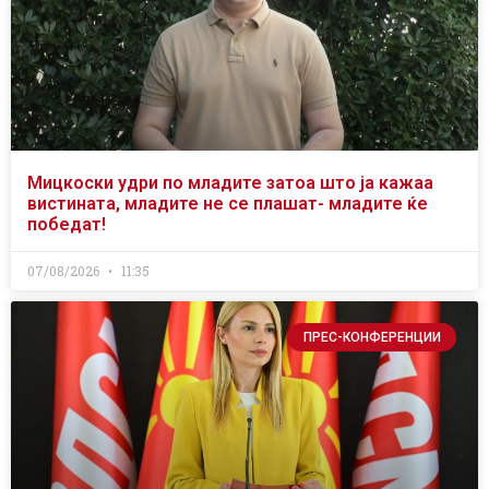
Мицкоски удри по младите затоа што ја кажаа
вистината, младите не се плашат- младите ќе
победат!
07/08/2026
11:35
ПРЕС-КОНФЕРЕНЦИИ