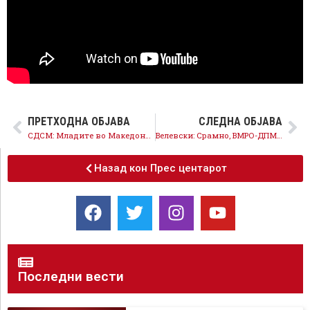
ПРЕТХОДНА ОБЈАВА
СЛЕДНА ОБЈАВА
СДСМ: Младите во Македонија спасот го гледаат надвор-бројот на вработени намален за 17.000
Велевски: Срамно, ВМРО-ДПМНЕ ги остави лозарите на цедило!
Назад кон Прес центарот
Последни вести