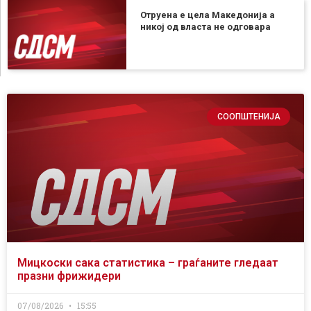
Отруена е цела Македонија а
никој од власта не одговара
СООПШТЕНИЈА
Мицкоски сака статистика – граѓаните гледаат
празни фрижидери
07/08/2026
15:55