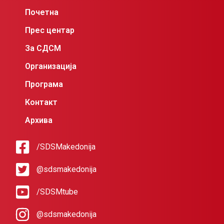
Почетна
Прес центар
За СДСМ
Организација
Програма
Контакт
Архива
/SDSMakedonija
@sdsmakedonija
/SDSMtube
@sdsmakedonija