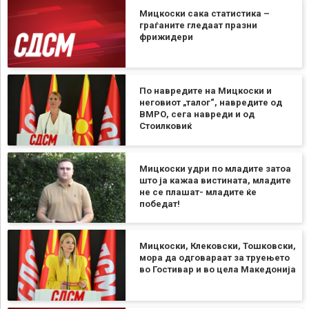
Мицкоски сака статистика –
граѓаните гледаат празни
фрижидери
По навредите на Мицкоски и
неговиот „талог“, навредите од
ВМРО, сега навреди и од
Стоилковиќ
Мицкоски удри по младите затоа
што ја кажаа вистината, младите
не се плашат- младите ќе
победат!
Мицкоски, Клековски, Тошковски,
мора да одговараат за труењето
во Гостивар и во цела Македонија