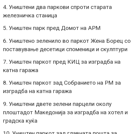
4. Уништени два паркови спроти старата
железничка станица
5. Уништен парк пред Домот на АРМ
6. Уништено зеленило во паркот Жена Борец со
поставување десетици споменици и скулптури
7. Уништен паркот пред КИЦ за изградба на
катна гаража
8. Уништен паркот зад Собранието на РМ за
изградба на катна гаража
9. Уништени двете зелени парцели околу
плоштадот Македонија за изградба на хотел и
градска куќа
10. Уништен паркот зад главната пошта за