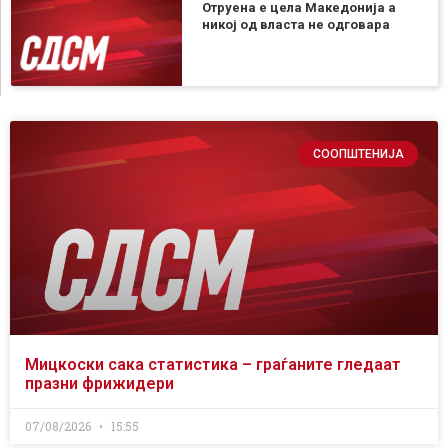
Отруена е цела Македонија а
никој од власта не одговара
СООПШТЕНИЈА
Мицкоски сака статистика – граѓаните гледаат
празни фрижидери
07/08/2026
15:55