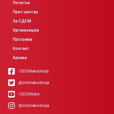
Почетна
Прес центар
За СДСМ
Организација
Програма
Контакт
Архива
/SDSMakedonija
@sdsmakedonija
/SDSMtube
@sdsmakedonija