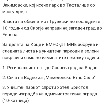
Јакимовски, кој исече парк во Тафталиџе со
многу дрвја.
Власта на обвинетиот Груевски во последните
10 години од Скопје направи најзагаден град во
Европа.
За делата на Коце и ВМРО-ДПМНЕ зборува и
следната листа на уништени паркови и зелени
површини само во изминатите неколку години:
1. Регионалниот пат до Сончев град на Водно
2. Сеча на Водно за „Македонско Етно Село“
3. Уништен паркот спроти хотел Бристол
поради изградба на административна зграда
(10-катница)