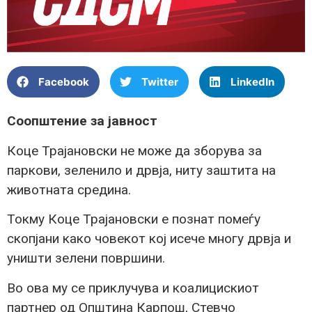
Facebook
Twitter
LinkedIn
Соопштение за јавност
Коце Трајановски не може да зборува за
паркови, зеленило и дрвја, ниту заштита на
животната средина.
Токму Коце Трајановски е познат помеѓу
скопјани како човекот кој исече многу дрвја и
уништи зелени површини.
Во ова му се приклучува и коалицискиот
партнер од Општина Карпош, Стевчо