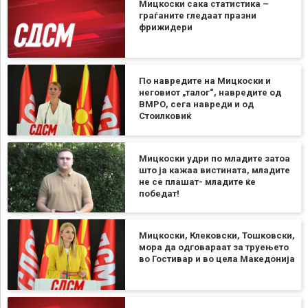
Мицкоски сака статистика –
граѓаните гледаат празни
фрижидери
По навредите на Мицкоски и
неговиот „талог“, навредите од
ВМРО, сега навреди и од
Стоилковиќ
Мицкоски удри по младите затоа
што ја кажаа вистината, младите
не се плашат- младите ќе
победат!
Мицкоски, Клековски, Тошковски,
мора да одговараат за труењето
во Гостивар и во цела Македонија