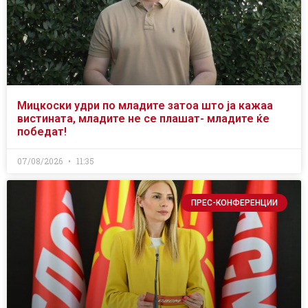
Мицкоски удри по младите затоа што ја кажаа
вистината, младите не се плашат- младите ќе
победат!
07/08/2026
11:35
ПРЕС-КОНФЕРЕНЦИИ