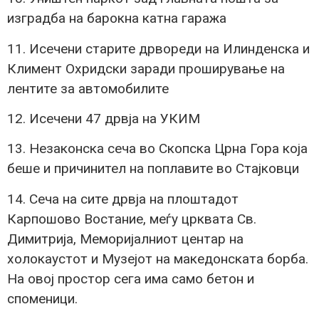
изградба на барокна катна гаража
11. Исечени старите дрвореди на Илинденска и
Климент Охридски заради проширување на
лентите за автомобилите
12. Исечени 47 дрвја на УКИМ
13. Незаконска сеча во Скопска Црна Гора која
беше и причинител на поплавите во Стајковци
14. Сеча на сите дрвја на плоштадот
Карпошово Востание, меѓу црквата Св.
Димитрија, Меморијалниот центар на
холокаустот и Музејот на македонската борба.
На овој простор сега има само бетон и
споменици.