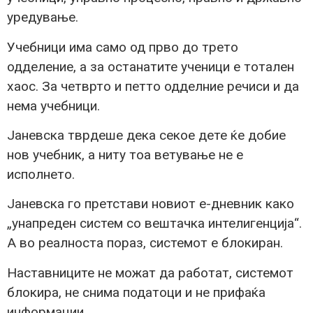
уредување.
Учебници има само од прво до трето
одделение, а за останатите ученици е тотален
хаос. За четврто и петто одделние речиси и да
нема учебници.
Јаневска тврдеше дека секое дете ќе добие
нов учебник, а ниту тоа ветување не е
исполнето.
Јаневска го претстави новиот е-дневник како
„унапреден систем со вештачка интелигенција“.
А во реалноста пораз, системот е блокиран.
Наставниците не можат да работат, системот
блокира, не снима податоци и не прифаќа
информации.