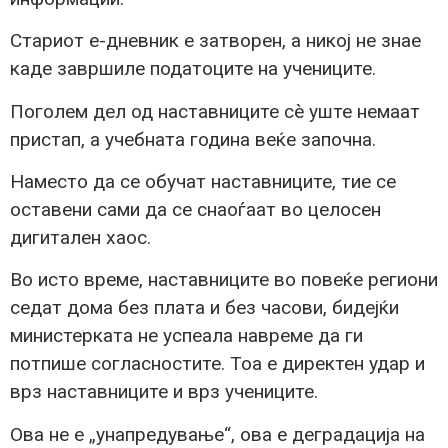
Стариот е-дневник е затворен, а никој не знае
каде завршиле податоците на учениците.
Поголем дел од наставниците сè уште немаат
пристап, а учебната година веќе започна.
Наместо да се обучат наставниците, тие се
оставени сами да се снаоѓаат во целосен
дигитален хаос.
Во исто време, наставниците во повеќе региони
седат дома без плата и без часови, бидејќи
министерката не успеала навреме да ги
потпише согласностите. Тоа е директен удар и
врз наставниците и врз учениците.
Ова не е „унапредување“, ова е деградација на