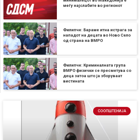
минималецот во Македонија е
меѓу најслабите во регионот
Филипче: Бараме итна истрага за
нападот на децата во Ново Село
од страна на ВМРО
Филипче: Криминалната група
ВМРО физички се пресметува со
деца затоа што ја зборуваат
вистината
СООПШТЕНИЈА