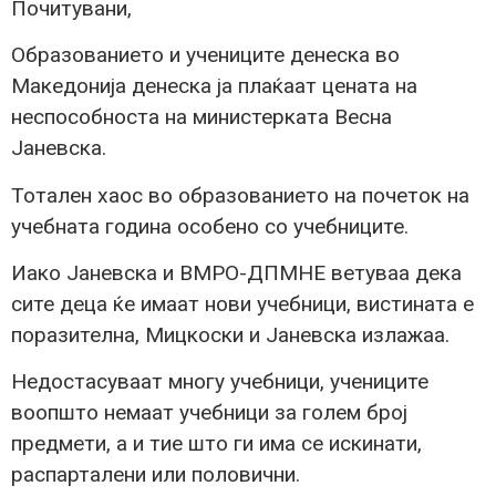
Почитувани,
Образованието и учениците денеска во
Македонија денеска ја плаќаат цената на
неспособноста на министерката Весна
Јаневска.
Тотален хаос во образованието на почеток на
учебната година особено со учебниците.
Иако Јаневска и ВМРО-ДПМНЕ ветуваа дека
сите деца ќе имаат нови учебници, вистината е
поразителна, Мицкоски и Јаневска излажаа.
Недостасуваат многу учебници, учениците
воопшто немаат учебници за голем број
предмети, а и тие што ги има се искинати,
распарталени или половични.