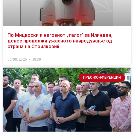
По Мицкоски и неговиот „талог“ за Илинден,
денес продолжи ужасното навредување од
страна на Стоилковиќ
06/08/2026
19:39
ПРЕС-КОНФЕРЕНЦИИ