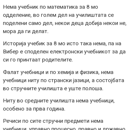
Нема учебник по математика за 8 мо
одделение, во голем дел на училиштата се
поделени само дел, некои деца добија некои не,
мора да ги делат.
Историја учебик за 8 мо исто така нема, па на
Вибер е споделен електронски учебникот за да
си го принтаат родителите.
Фалат учебници и по хемија и физика, нема
учебници ниту по странски јазици, а состојбата
во стручните училишта е уште полоша.
Ниту во средните училишта нема учебници,
особено за прва година.
Речиси по сите стручни предмети нема
учебници, управно процесно, правно и државно