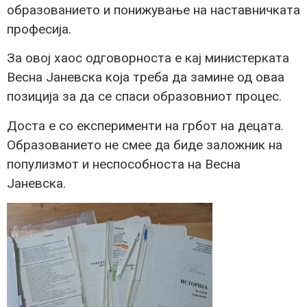
образованието и понижување на наставничката
професија.
За овој хаос одговорноста е кај министерката
Весна Јаневска која треба да замине од оваа
позиција за да се спаси образовниот процес.
Доста е со експерименти на грбот на децата.
Образованието не смее да биде заложник на
популизмот и неспособноста на Весна
Јаневска.