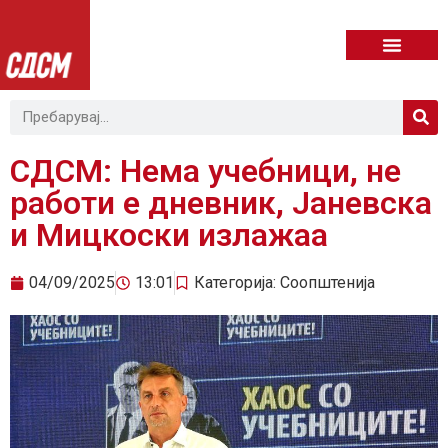
СДСМ: Нема учебници, не
работи е дневник, Јаневска
и Мицкоски излажаа
04/09/2025
13:01
Категорија:
Соопштенија