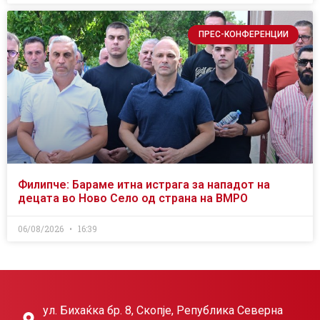
ПРЕС-КОНФЕРЕНЦИИ
Филипче: Бараме итна истрага за нападот на
децата во Ново Село од страна на ВМРО
06/08/2026
16:39
ул. Бихаќка бр. 8, Скопје, Република Северна