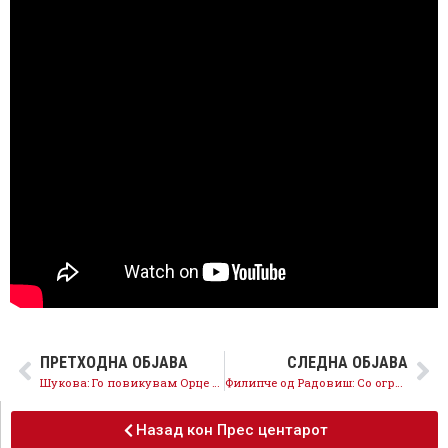
ПРЕТХОДНА ОБЈАВА
СЛЕДНА ОБЈАВА
Шукова: Го повикувам Орце Ѓоргиевски на јавно соочување за Вардариште
Филипче од Радовиш: Со огромни кредити од 8 милијарди евра, власта ги турка граѓаните во долгови и сиромаштија
Назад кон Прес центарот