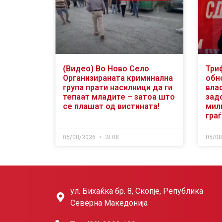
(Видео) Во Ново Село
Три
Организираната криминална
обн
група прати насилници да ги
вла
тепаат младите – затоа што
зад
се плашат од вистината!
мили
гра
05/08/2026
21:08
05/0
ул. Бихаќка бр. 8, Скопје, Република
Северна Македонија