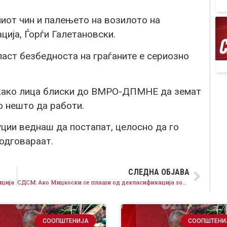
иот чин и палењето на возилото на
ција, Ѓорѓи Галетановски.
ст безбедноста на граѓаните е сериозно
 како лица блиски до ВМРО-ДПМНЕ да земат
о нешто да работи.
ции веднаш да постапат, целосно да го
 одговараат.
СЛЕДНА ОБЈАВА
нција
СДСМ: Ако Мицкоски се плаши од декласификација зошто АНБ и Христовски не постапат веднаш?
СООПШТЕНИЈА
СООПШТЕНИ