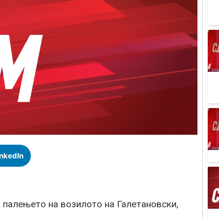
inkedIn
 палењето на возилото на Галетановски,