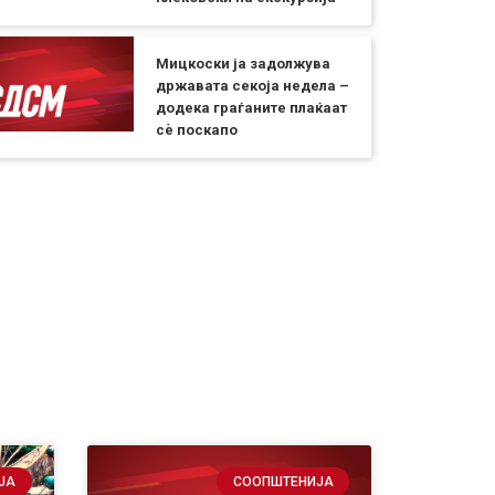
Мицкоски ја задолжува
државата секоја недела –
додека граѓаните плаќаат
сѐ поскапо
ЈА
СООПШТЕНИЈА