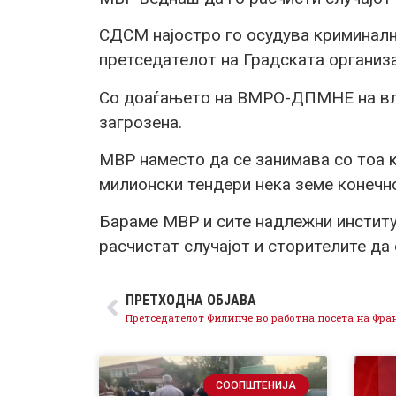
СДСМ најостро го осудува криминалн
претседателот на Градската организа
Со доаѓањето на ВМРO-ДПМНЕ на вла
загрозена.
МВР наместо да се занимава со тоа
милионски тендери нека земе конечн
Бараме МВР и сите надлежни институ
расчистат случајот и сторителите да
ПРЕТХОДНА ОБЈАВА
Претседателот Филипче во работна посета на Фра
СООПШТЕНИЈА