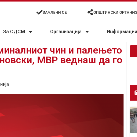
ЗАЧЛЕНИ СЕ
ОПШТИНСКИ ОРГАНИ
За СДСМ
Организација
Информации 
миналниот чин и палењето
ановски, МВР веднаш да го
нија