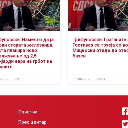
фуновски: Наместо да ја
Трифуновски: Граѓаните 
ови старата железница,
Гостивар се труеја со во
ста планира ново
Мицкоски отиде да отв
олжување од 2,5
базен
јарди евра на грбот на
ѓаните
8/2026
20:56
05/08/2026
20:24
Почетна
Прес центар