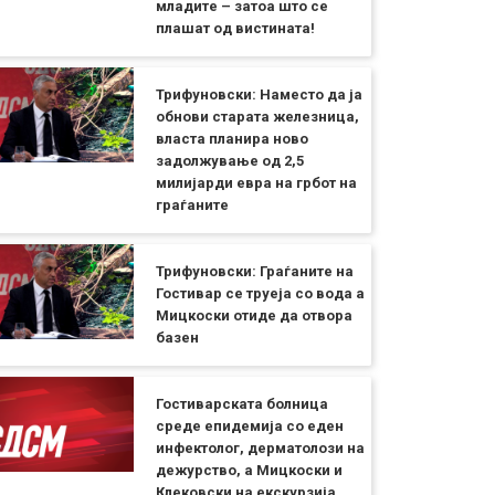
младите – затоа што се
плашат од вистината!
Трифуновски: Наместо да ја
обнови старата железница,
власта планира ново
задолжување од 2,5
милијарди евра на грбот на
граѓаните
Трифуновски: Граѓаните на
Гостивар се труеја со вода а
Мицкоски отиде да отвора
базен
Гостиварската болница
среде епидемија со еден
инфектолог, дерматолози на
дежурство, а Мицкоски и
Клековски на екскурзија