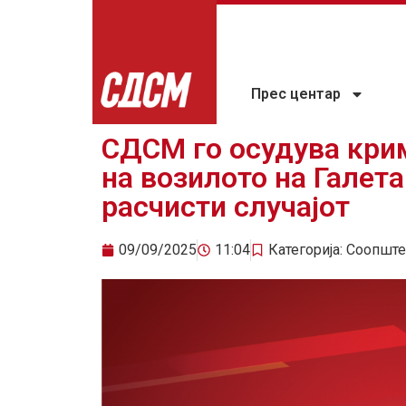
Прес центар
СДСМ го осудува кри
на возилото на Галет
расчисти случајот
09/09/2025
11:04
Категорија:
Соопште