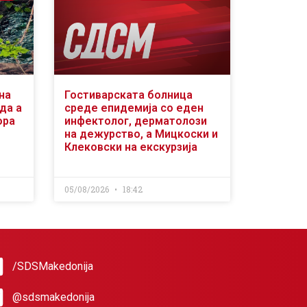
на
Гостиварската болница
да а
среде епидемија со еден
ора
инфектолог, дерматолози
на дежурство, а Мицкоски и
Клековски на екскурзија
05/08/2026
18:42
/SDSMakedonija
@sdsmakedonija