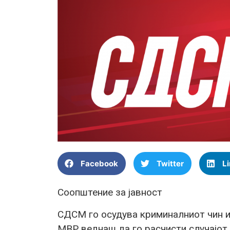
Facebook
Twitter
L
Соопштение за јавност
СДСМ го осудува криминалниот чин и
МВР веднаш да го расчисти случајот