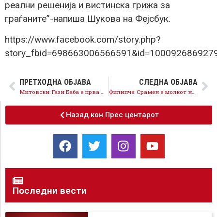
реални решенија и вистинска грижа за
граѓаните”-напиша Шукова на Фејсбук.
https://www.facebook.com/story.php?
story_fbid=698663006566591&id=100092686927
ПРЕТХОДНА ОБЈАВА
СЛЕДНА ОБЈАВА
Митовски: Гази Баба е прва на удар од канцерогените честички – нудиме конкретни решенија, власта итно да реагира
Филипче: Срамен е молкот на институциите, граѓаните во Трубарево да носат маски и да не излегуваат без потреба
Назад кон Прес центарот
Последни вести