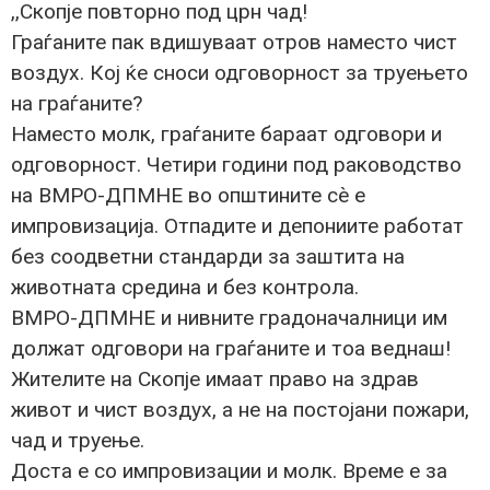
,,Скопје повторно под црн чад!
Граѓаните пак вдишуваат отров наместо чист
воздух. Кој ќе сноси одговорност за труењето
на граѓаните?
Наместо молк, граѓаните бараат одговори и
одговорност. Четири години под раководство
на ВМРО-ДПМНЕ во општините сѐ е
импровизација. Отпадите и депониите работат
без соодветни стандарди за заштита на
животната средина и без контрола.
ВМРО-ДПМНЕ и нивните градоначалници им
должат одговори на граѓаните и тоа веднаш!
Жителите на Скопје имаат право на здрав
живот и чист воздух, а не на постојани пожари,
чад и труење.
Доста е со импровизации и молк. Време е за