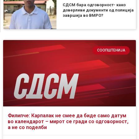
СДСМ бара одговорност- како
доверливи документи од полиција
завршија во ВМРО?
СООПШТЕНИЈА
Филипче: Карпалак не смее да биде само датум
во календарот – мирот се гради со одговорност,
а не со поделби