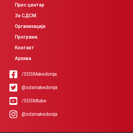
Прес центар
За СДСМ
Организација
Програма
Контакт
Архива
/SDSMakedonija
@sdsmakedonija
/SDSMtube
@sdsmakedonija