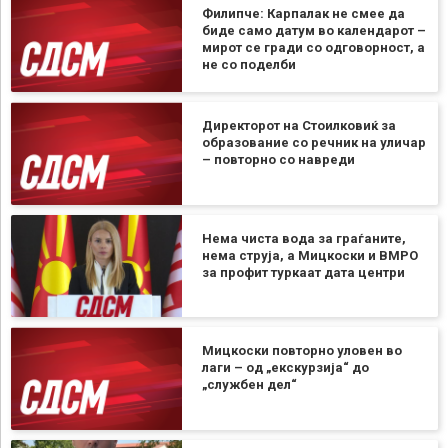
Филипче: Карпалак не смее да
биде само датум во календарот –
мирот се гради со одговорност, а
не со поделби
Директорот на Стоилковиќ за
образование со речник на уличар
– повторно со навреди
Нема чиста вода за граѓаните,
нема струја, а Мицкоски и ВМРО
за профит туркаат дата центри
Мицкоски повторно уловен во
лаги – од „екскурзија“ до
„службен дел“