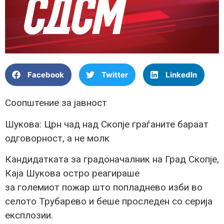
Facebook
Twitter
LinkedIn
Соопштение за јавност
Шукова: Црн чад над Скопје граѓаните бараат
одговорност, а не молк
Кандидатката за градоначалник на Град Скопје,
Каја Шукова остро реагираше
за големиот пожар што попладнево изби во
селото Трубарево и беше проследен со серија
експлозии.