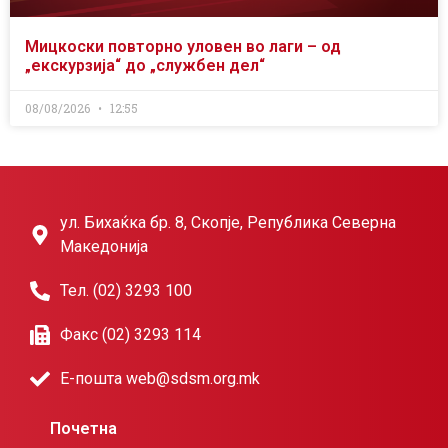
Мицкоски повторно уловен во лаги – од
„екскурзија“ до „службен дел“
08/08/2026
12:55
ул. Бихаќка бр. 8, Скопје, Република Северна
Македонија
Тел. (02) 3293 100
Факс (02) 3293 114
Е-пошта web@sdsm.org.mk
Почетна