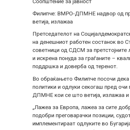
Соопштение за јавност
Филипче: ВМРО-ДПМНЕ надвор од про
ветија, излажаа
Претседателот на Социјалдемократски
на денешниот работен состанок во С
советници од СДСМ за претстојните 
и искрена понуда за граѓаните – ква
поддршка и доверба од теренот.
Во обраќањето Филипче посочи дека 
политики и одлуки секогаш пред очи 
ДПМНЕ кои се што ветија, излажаа и 
„Лажеа за Европа, лажеа за сите доб
подобри преговарачки позиции, судот
имплементираат одлуките во Бугарија