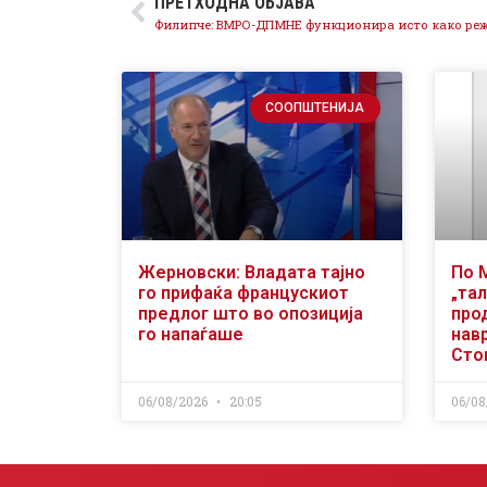
ПРЕТХОДНА ОБЈАВА
СООПШТЕНИЈА
Жерновски: Владата тајно
По 
го прифаќа францускиот
„тал
предлог што во опозиција
про
го напаѓаше
нав
Сто
06/08/2026
20:05
06/08