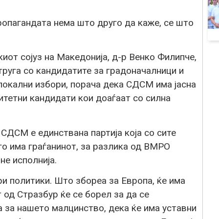
пагандата нема што друго да каже, се што
от сојуз на Македонија, д-р Венко Филипче,
труга со кандидатите за градоначалници и
локални избори, порача дека СДСМ има јасна
литетни кандидати кои доаѓаат со силна
СДСМ е единствана партија која со сите
го има граѓанинот, за разлика од ВМРО
не исполнија.
ри политики. Што збореа за Европа, ќе има
 од Стразбур ќе се борел за да се
 за нашето малцинство, дека ќе има уставни