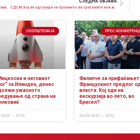
СЛЕДНА ОБЈАВА
Филипче: ВМРО-ДПМНЕ функционира исто како режимот на Груевски – наместо помош за граѓаните, врши притисок и замолчување
СДСМ: Кој ќе одговара за труењето на граѓаните кои институциите не ги евакуираа?
СООПШТЕНИЈА
ПРЕС-КОНФЕРЕНЦ
Мицкоски и неговиот
Филипче за прифаќањет
ог“ за Илинден, денес
Францускиот предлог о
должи ужасното
власта: Кој оди на
редување од страна на
екскурзија во лето, во
илковиќ
Брисел?
/2026
19:39
06/08/2026
16:52