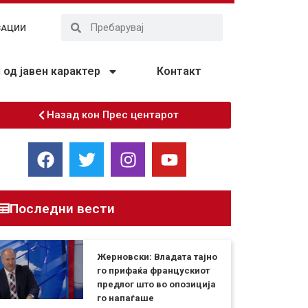
ЗАЦИИ
од јавен карактер
Контакт
Назад кон Прес центарот
Последни вести
Жерновски: Владата тајно
го прифаќа францускиот
предлог што во опозиција
го напаѓаше