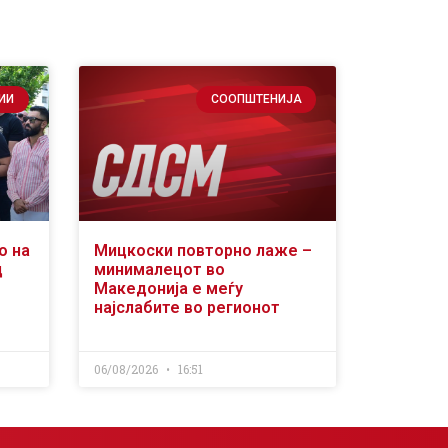
ИИ
СООПШТЕНИЈА
о на
Мицкоски повторно лаже –
д
минималецот во
Македонија е меѓу
најслабите во регионот
06/08/2026
16:51