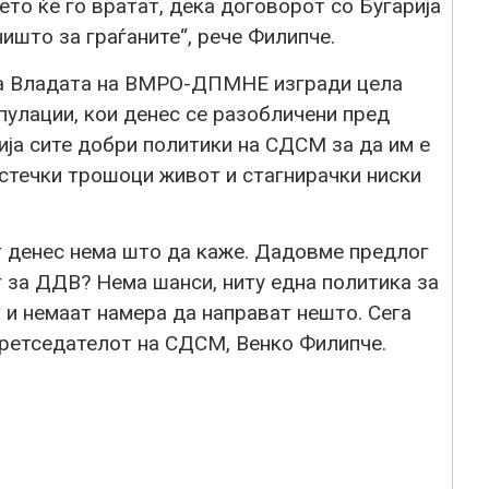
ето ќе го вратат, дека договорот со Бугарија
ништо за граѓаните“, рече Филипче.
ка Владата на ВМРО-ДПМНЕ изгради цела
ипулации, кои денес се разобличени пред
бија сите добри политики на СДСМ за да им е
астечки трошоци живот и стагнирачки ниски
т денес нема што да каже. Дадовме предлог
 за ДДВ? Нема шанси, ниту една политика за
т и немаат намера да направат нешто. Сега
 претседателот на СДСМ, Венко Филипче.