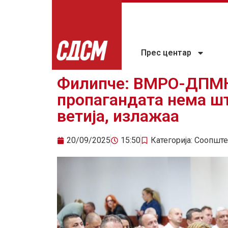
Прес центар
Филипче: ВМРО-ДПМН
пропагандата нема шт
ветија, излажаа
20/09/2025
15:50
Категорија:
Соопште