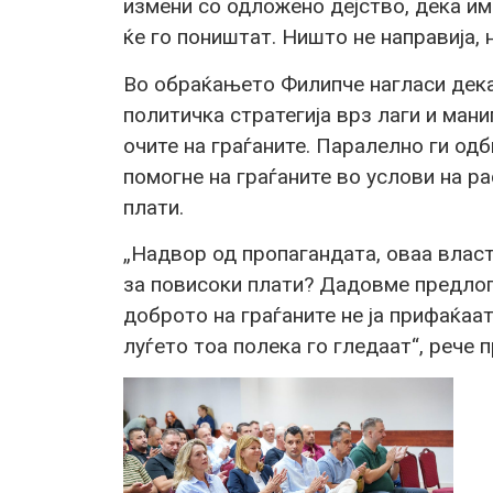
измени со одложено дејство, дека им
ќе го поништат. Ништо не направија, 
Во обраќањето Филипче нагласи де
политичка стратегија врз лаги и ман
очите на граѓаните. Паралелно ги од
помогне на граѓаните во услови на р
плати.
„Надвор од пропагандата, оваа влас
за повисоки плати? Дадовме предлог
доброто на граѓаните не ја прифаќаа
луѓето тоа полека го гледаат“, рече