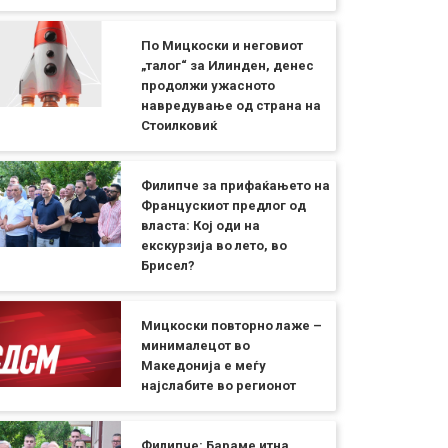
По Мицкоски и неговиот
„талог“ за Илинден, денес
продолжи ужасното
навредување од страна на
Стоилковиќ
Филипче за прифаќањето на
Францускиот предлог од
власта: Кој оди на
екскурзија во лето, во
Брисел?
Мицкоски повторно лаже –
минималецот во
Македонија е меѓу
најслабите во регионот
Филипче: Бараме итна