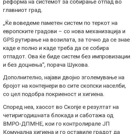
реформа на системот за собирање отпад во
главниот град.
„Ќе воведеме паметен систем по теркот на
европските градови – со нова механизација и
GPS рутирање на возилата, за точно да се знае
каде е полно и каде треба да се собира
отпадот. Ова ќе биде систем без импровизации
и без доцнења“, порача Шукова.
Дополнително, најави двојно зголемување на
бројот на контејнери во сите скопски населби,
со цел подобра покриеност и хигиена.
Според неа, хаосот во Скопје е резултат на
четиригодишната блокада и саботажа од
ВМРО-ДПМНЕ, кои го контролирале ЈП
Комунална хигиена и го оставиле градот да