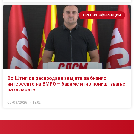
ПРЕС-КОНФЕРЕНЦИИ
Во Штип се распродава земјата за бизнис
интересите на ВМРО – бараме итно поништување
на огласите
09/08/2026
13:01