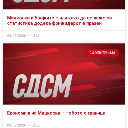
Мицкоски и бројките – или како да се лаже со
статистика додека фрижидерот е празен
09/08/2026
14:20
СООПШТЕНИЈА
Економија на Мицкоски – Небото е граница!
09/08/2026
13:02