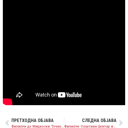
ПРЕТХОДНА ОБЈАВА
СЛЕДНА ОБЈАВА
Филипче до Мицкоски: Точно е дека има само две опции, едната на чесни кандидати кои работат за граѓаните од СДСМ, а другата е неспособната на ВМРО-ДПМНЕ
Филипче: Општина Центар и Герасимовски се справија со ѓубрето кое го натрупаа Арсовска и ВМРО-ДПМНЕ