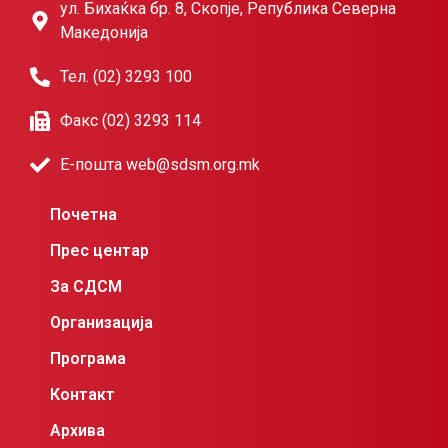
ул. Бихаќка бр. 8, Скопје, Република Северна
Македонија
Тел. (02) 3293 100
Факс (02) 3293 114
Е-пошта web@sdsm.org.mk
Почетна
Прес центар
За СДСМ
Организација
Програма
Контакт
Архива