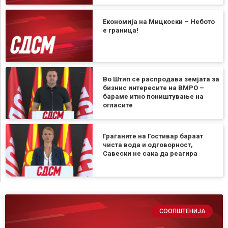
Економија на Мицкоски – Небото
е граница!
Во Штип се распродава земјата за
бизнис интересите на ВМРО –
бараме итно поништување на
огласите
Граѓаните на Гостивар бараат
чиста вода и одговорност,
Савески не сака да реагира
СООПШТЕНИЈА