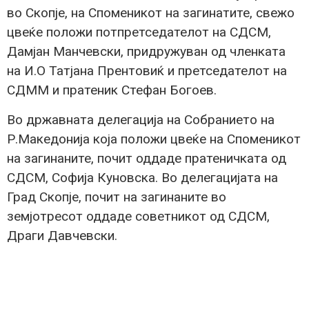
во Скопје, на Споменикот на загинатите, свежо
цвеќе положи потпретседателот на СДСМ,
Дамјан Манчевски, придружуван од членката
на И.О Татјана Прентовиќ и претседателот на
СДММ и пратеник Стефан Богоев.
Во државната делегација на Собранието на
Р.Македонија која положи цвеќе на Споменикот
на загинаните, почит оддаде пратеничката од
СДСМ, Софија Куновска. Во делегацијата на
Град Скопје, почит на загинаните во
земјотресот оддаде советникот од СДСМ,
Драги Давчевски.