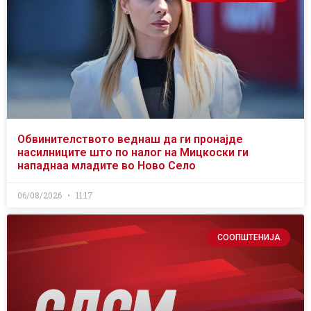
Обвинителството веднаш да ги пронајде
насилниците што по налог на Мицкоски ги
нападнаа младите во Ново Село
06/08/2026
11:17
СООПШТЕНИЈА