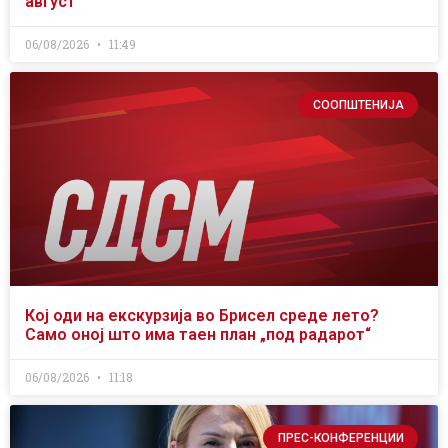
август
06/08/2026
11:49
СООПШТЕНИЈА
Кој оди на екскурзија во Брисел среде лето?
Само оној што има таен план „под радарот“
06/08/2026
11:18
ПРЕС-КОНФЕРЕНЦИИ