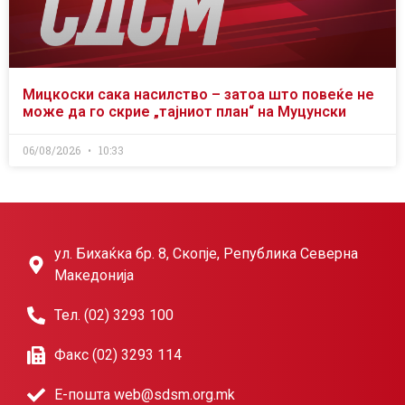
Мицкоски сака насилство – затоа што повеќе не
може да го скрие „тајниот план“ на Муцунски
06/08/2026
10:33
ул. Бихаќка бр. 8, Скопје, Република Северна
Македонија
Тел. (02) 3293 100
Факс (02) 3293 114
Е-пошта web@sdsm.org.mk