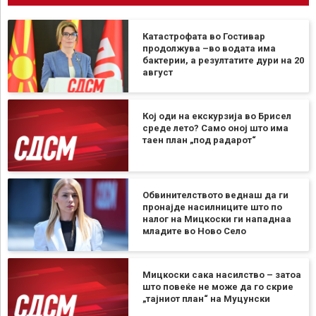
Катастрофата во Гостивар
продолжува –во водата има
бактерии, а резултатите дури на 20
август
Кој оди на екскурзија во Брисел
среде лето? Само оној што има
таен план „под радарот“
Обвинителството веднаш да ги
пронајде насилниците што по
налог на Мицкоски ги нападнаа
младите во Ново Село
Мицкоски сака насилство – затоа
што повеќе не може да го скрие
„тајниот план“ на Муцунски