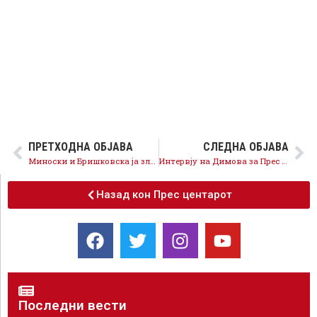
ПРЕТХОДНА ОБЈАВА
СЛЕДНА ОБЈАВА
Миноски и Бришковска ја злоупотребиле службената должност, поднесуваме кривични пријави
Интервју на Димова за Прес 24
Назад кон Прес центарот
Последни вести