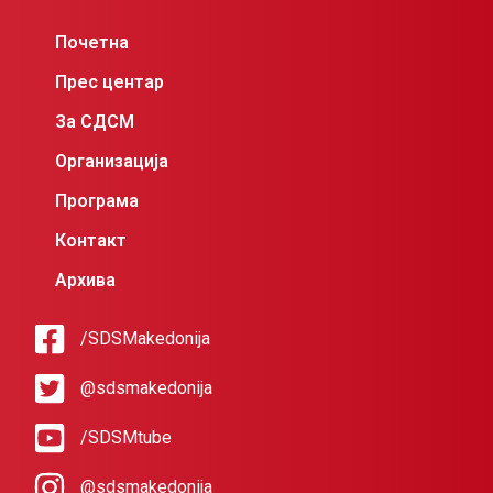
Почетна
Прес центар
За СДСМ
Организација
Програма
Контакт
Архива
/SDSMakedonija
@sdsmakedonija
/SDSMtube
@sdsmakedonija