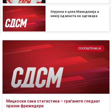
Отруена е цела Македонија а
никој од власта не одговара
СООПШТЕНИЈА
Мицкоски сака статистика – граѓаните гледаат
празни фрижидери