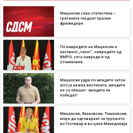
Мицкоски сака статистика –
граѓаните гледаат празни
фрижидери
По навредите на Мицкоски и
неговиот „талог“, навредите од
ВМРО, сега навреди и од
Стоилковиќ
Мицкоски удри по младите затоа
што ја кажаа вистината, младите
не се плашат- младите ќе
победат!
Мицкоски, Клековски, Тошковски,
мора да одговараат за труењето
во Гостивар и во цела Македонија