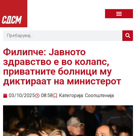
Филипче: Јавното
здравство е во колапс,
приватните болници му
диктираат на министерот
03/10/2025
08:58
Категорија:
Соопштенија