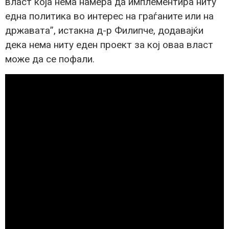
власт која нема намера да имплементира ниту
една политика во интерес на граѓаните или на
државата”, истакна д-р Филипче, додавајќи
дека нема ниту еден проект за кој оваа власт
може да се пофали.