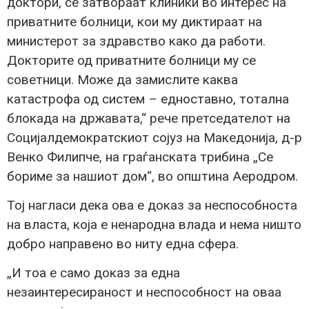
доктори, се затвораат клиники во интерес на
приватните болници, кои му диктираат на
министерот за здравство како да работи.
Докторите од приватните болници му се
советници. Може да замислите каква
катастрофа од систем – едноставно, тотална
блокада на државата,“ рече претседателот на
Социјалдемократскиот сојуз на Македонија, д-р
Венко Филипче, на граѓанската трибина „Се
бориме за нашиот дом“, во општина Аеродром.
Тој нагласи дека ова е доказ за неспособноста
на власта, која е ненародна влада и нема ништо
добро направено во ниту една сфера.
„И тоа е само доказ за една
незаинтересираност и неспособност на оваа