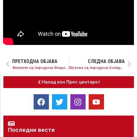
ПРЕТХОДНА ОБЈАВА
СЛЕДНА ОБЈАВА
Филипче од Аеродром: Владата на ВМРО-ДПМНЕ ја води државата во економски колапс
Шукова од Аеродром: Конкретен план за опасниот извор на загадување – Вардариште
Назад кон Прес центарот
Последни вести