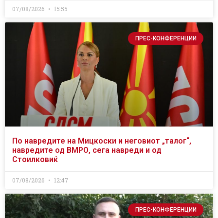
07/08/2026
15:55
ПРЕС-КОНФЕРЕНЦИИ
По навредите на Мицкоски и неговиот „талог“,
навредите од ВМРО, сега навреди и од
Стоилковиќ
07/08/2026
12:47
ПРЕС-КОНФЕРЕНЦИИ