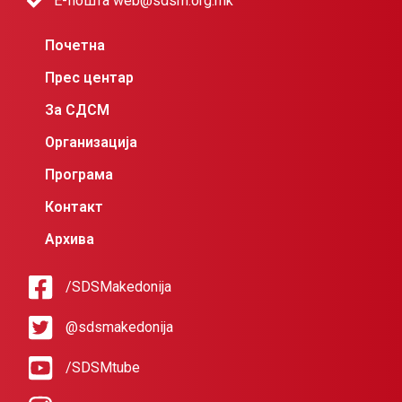
Е-пошта web@sdsm.org.mk
Почетна
Прес центар
За СДСМ
Организација
Програма
Контакт
Архива
/SDSMakedonija
@sdsmakedonija
/SDSMtube