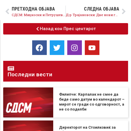
ПРЕТХОДНА ОБЈАВА
СЛЕДНА ОБЈАВА
СДСМ: Мицкоски и Петрушевски со лаги го покриваат бугарскиот капитал на ВМРО-ДПМНЕ
Д-р Трајановски: Две нови градинки и проширување на капацитетите на постоечките во општина Аеродром
Назад кон Прес центарот
Последни вести
Филипче: Карпалак не смее да
биде само датум во календарот –
мирот се гради со одговорност, а
не со поделби
Директорот на Стоилковиќ за