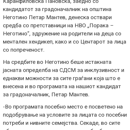
Каранфиловска Пановска, заедно со
кандидатот за градоначалник на општина
Неготино Петар Мантев, денеска оствари
средба со претставници на НВО „Порака –
Неготино“, здружение на родители на деца со
ментален хендикеп, како и со Центарот за лица
со попреченост.
На средбите во Неготино беше истакната
јасната определба на СДСМ за инклузивност и
еднакви можности за сите граѓани која што е
внесена и во програмата на нашиот кандидат
за градоначалник, Петар Мантев.
-Во програмата посебно место е посветено на
подобрување на условите за лицата со посебни
потреби и нивните семејства. Секаде, во сите