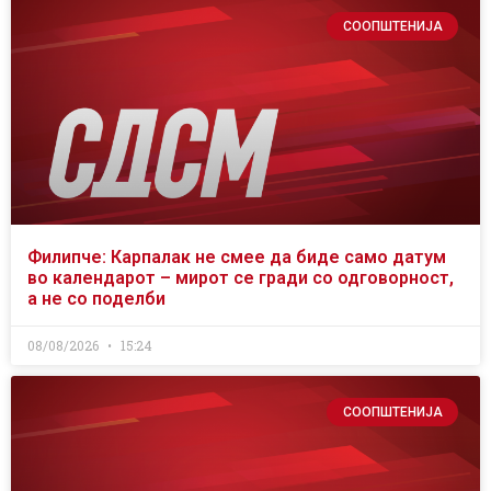
СООПШТЕНИЈА
Филипче: Карпалак не смее да биде само датум
во календарот – мирот се гради со одговорност,
а не со поделби
08/08/2026
15:24
СООПШТЕНИЈА