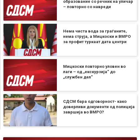
образование со речник на уличар
– повторно со навреди
Нема чиста вода за граѓаните,
нема струја, а Мицкоски и ВМРО
за профит туркаат дата центри
Мицкоски повторно уловен во
лаги – од „екскурзија“ до
„службен дел“
СДСМ бара одговорност- како
доверливи документи од полиција
завршија во ВМРО?