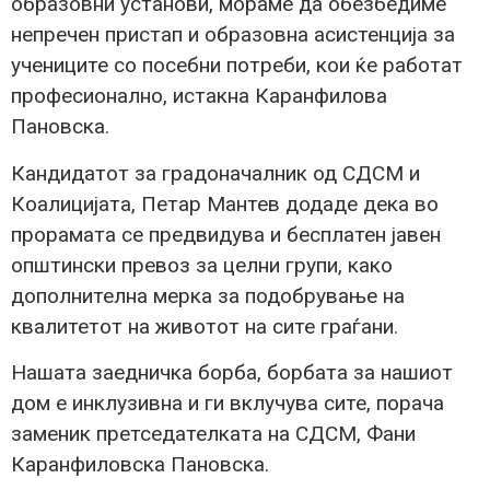
образовни установи, мораме да обезбедиме
непречен пристап и образовна асистенција за
учениците со посебни потреби, кои ќе работат
професионално, истакна Каранфилова
Пановска.
Кандидатот за градоначалник од СДСМ и
Коалицијата, Петар Мантев додаде дека во
прорамата се предвидува и бесплатен јавен
општински превоз за целни групи, како
дополнителна мерка за подобрување на
квалитетот на животот на сите граѓани.
Нашата заедничка борба, борбата за нашиот
дом е инклузивна и ги вклучува сите, порача
заменик претседателката на СДСМ, Фани
Каранфиловска Пановска.