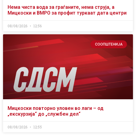
Нема чиста вода за граѓаните, нема струја, а
Мицкоски и ВМРО за профит туркаат дата центри
08/08/2026
12:56
СООПШТЕНИЈА
Мицкоски повторно уловен во лаги – од
„екскурзија“ до „службен дел“
08/08/2026
12:55