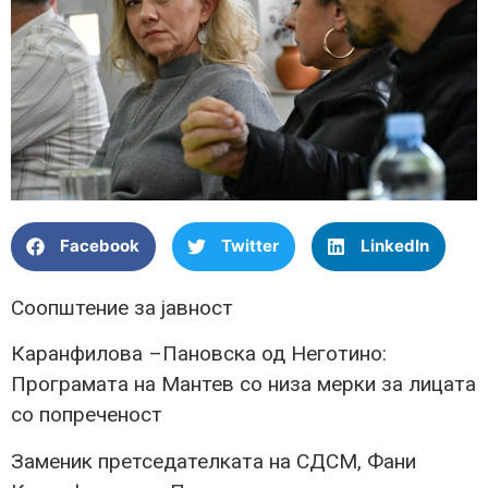
Facebook
Twitter
LinkedIn
Соопштение за јавност
Каранфилова –Пановска од Неготино:
Програмата на Мантев со низа мерки за лицата
со попреченост
Заменик претседателката на СДСМ, Фани