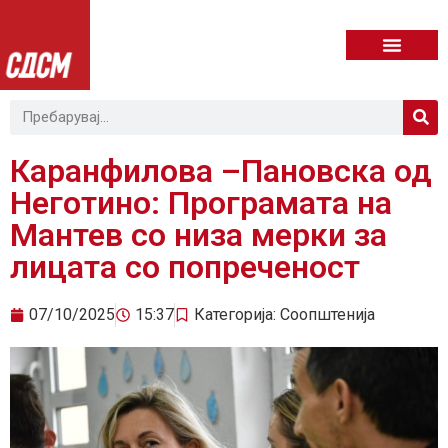
Каранфилова –Пановска од
Неготино: Програмата на
Мантев со низа мерки за
лицата со попреченост
07/10/2025
15:37
Категорија:
Соопштенија