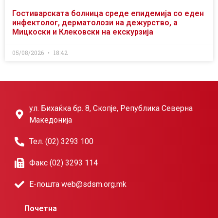
Гостиварската болница среде епидемија со еден
инфектолог, дерматолози на дежурство, а
Мицкоски и Клековски на екскурзија
05/08/2026
18:42
ул. Бихаќка бр. 8, Скопје, Република Северна
Македонија
Тел. (02) 3293 100
Факс (02) 3293 114
Е-пошта web@sdsm.org.mk
Почетна