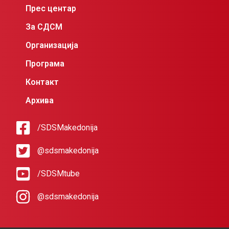
Прес центар
За СДСМ
Организација
Програма
Контакт
Архива
/SDSMakedonija
@sdsmakedonija
/SDSMtube
@sdsmakedonija