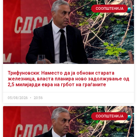
СООПШТЕНИЈА
Трифуновски: Наместо да ја обнови старата
железница, власта планира ново задолжување од
2,5 милијарди евра на грбот на граѓаните
05/08/2026
20:56
СООПШТЕНИЈА