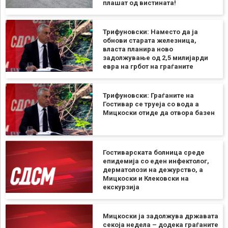
плашат од вистината!
Трифуновски: Наместо да ја
обнови старата железница,
власта планира ново
задолжување од 2,5 милијарди
евра на грбот на граѓаните
Трифуновски: Граѓаните на
Гостивар се труеја со вода а
Мицкоски отиде да отвора базен
Гостиварската болница среде
епидемија со еден инфектолог,
дерматолози на дежурство, а
Мицкоски и Клековски на
екскурзија
Мицкоски ја задолжува државата
секоја недела – додека граѓаните