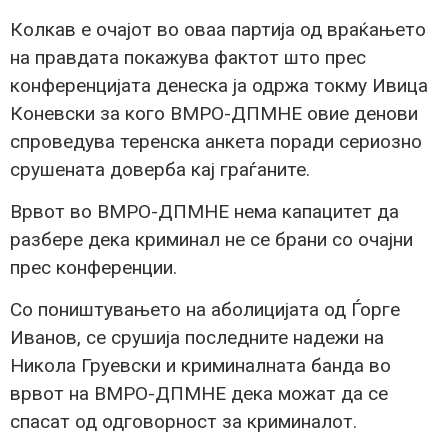
Колкав е очајот во оваа партија од враќањето
на правдата покажува фактот што прес
конференцијата денеска ја одржа токму Ивица
Коневски за кого ВМРО-ДПМНЕ овие денови
спроведува теренска анкета поради сериозно
срушената доверба кај граѓаните.
Врвот во ВМРО-ДПМНЕ нема капацитет да
разбере дека криминал не се брани со очајни
прес конференции.
Со поништувањето на аболицијата од Ѓорге
Иванов, се срушија последните надежи на
Никола Груевски и криминалната банда во
врвот на ВМРО-ДПМНЕ дека можат да се
спасат од одговорност за криминалот.