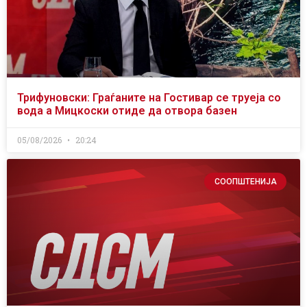
Трифуновски: Граѓаните на Гостивар се труеја со
вода а Мицкоски отиде да отвора базен
05/08/2026
20:24
СООПШТЕНИЈА