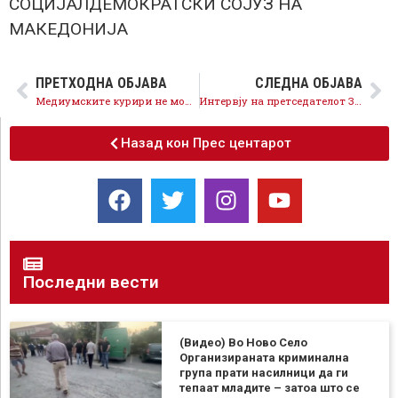
СОЦИЈАЛДЕМОКРАТСКИ СОЈУЗ НА
МАКЕДОНИЈА
ПРЕТХОДНА ОБЈАВА
СЛЕДНА ОБЈАВА
Медиумските курири не можат да ја сокријат вистина за криминалната власт на Груевски
Интервју на претседателот Заев за 360 степени
Назад кон Прес центарот
Последни вести
(Видео) Во Ново Село
Организираната криминална
група прати насилници да ги
тепаат младите – затоа што се