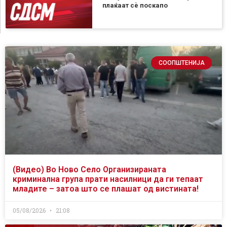
плаќаат сѐ поскапо
СООПШТЕНИЈА
(Видео) Во Ново Село Организираната
криминална група прати насилници да ги тепаат
младите – затоа што се плашат од вистината!
05/08/2026
21:08